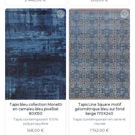
Tapis bleu collection Monetti
Tapis Line Square motif
en camaïeu bleu pixellisé
géométrique bleu sur fond
80X150
beige 170X240
Tapis contemporain 100%
Tapis contemporain en laine et
polypropylène
viscose
148,00 €
1 742,00 €