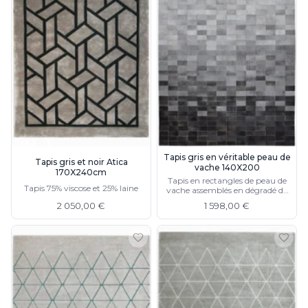
Tapis gris en véritable peau de
Tapis gris et noir Atica
vache 140X200
170X240cm
Tapis en rectangles de peau de
Tapis 75% viscose et 25% laine
vache assemblés en dégradé de
gris
2 050,00 €
1 598,00 €