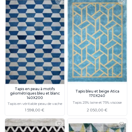
Tapis en peau à motifs
Tapis bleu et beige Atica
géométriques bleu et blanc
170X240
140X200
Tapis 25% laine et 75% viscose
Tapis en véritable peau de vache
1 598,00 €
2 050,00 €