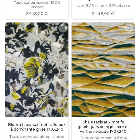
Tapis contemporain 100%
Watsberg
tapis 80% laine et 20% viscose
viscose
2 448,00 €
2 448,00 €
Shale tapis aux motifs
Bloom tapis aux motifs floraux
graphiques orange, ocre et
à dominante grise 170X240
vert émeraude 170X240
Tapis contemporain en laine et
Tapis contemporain 100%