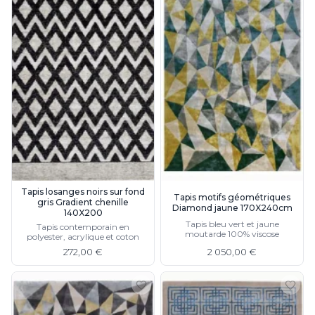
Tapis losanges noirs sur fond
Tapis motifs géométriques
gris Gradient chenille
Diamond jaune 170X240cm
140X200
Tapis bleu vert et jaune
Tapis contemporain en
moutarde 100% viscose
polyester, acrylique et coton
272,00 €
2 050,00 €