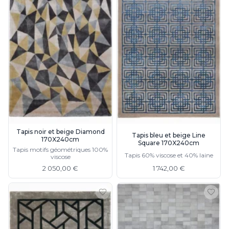
Tapis noir et beige Diamond
Tapis bleu et beige Line
170X240cm
Square 170X240cm
Tapis motifs géométriques 100%
Tapis 60% viscose et 40% laine
viscose
2 050,00 €
1 742,00 €