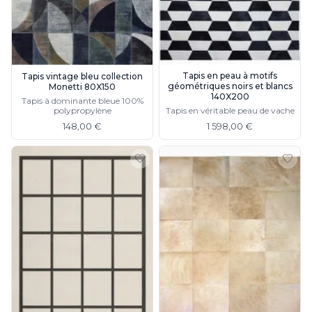
Tapis en peau à motifs
Tapis vintage bleu collection
géométriques noirs et blancs
Monetti 80X150
140X200
Tapis à dominante bleue 100%
polypropylène
Tapis en véritable peau de vache
148,00 €
1 598,00 €