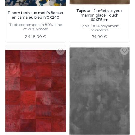
Tapis uni à reflets soyeux
Bloom tapis aux motifs floraux
marron glacé Touch
en camaïeu bleu 170X240
60X115cm
Tapis contemporain 80% laine
Tapis 100% polyamide
et 20% viscose
microfibre
2 448,00 €
74,00 €