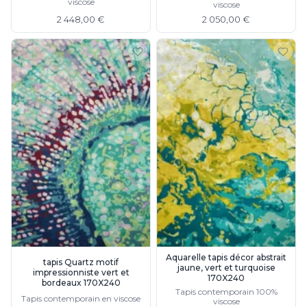
viscose
viscose
2 448,00 €
2 050,00 €
Aquarelle tapis décor abstrait
tapis Quartz motif
jaune, vert et turquoise
impressionniste vert et
170X240
bordeaux 170X240
Tapis contemporain 100%
Tapis contemporain en viscose
viscose