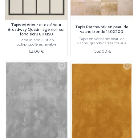
Tapis intérieur et extérieur
Tapis Patchwork en peau de
Broadway Quadrillage noir sur
vache blonde 140X200
fond écru 80X150
Tapis en véritable peau de
Tapis In and Out en
vache, grands carrés cousus
polypropylène, lavable
62,00 €
1 552,00 €