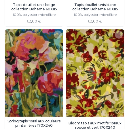
Munari par Stylnove Ceramiche
Tapis douillet unis beige
Tapis douillet unis blanc
collection Boheme 60X115
collection Boheme 60X115
Myo
100% polyester microfibre
100% polyester microfibre
Nautic by Tekna
62,00 €
62,00 €
Objet insolite
Original BTC
Quintiesse
RADAR
Robers
Robin
Royal Botania
Secto Design
Sedap
Siru
Terzani
Tonone
Trilum
TUNTO
Vincent Sheppard
Vistosi
Spring tapis floral aux couleurs
Bloom tapis aux motifs floraux
Visual Comfort&Co.
printanières 170X240
rouge et vert 170X240