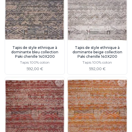
Suspension
Classique
Applique
Lampadaire
Lampe de table
Lustre
Extérieur
Applique d'extérieur
Tapis de style ethnique à
Tapis de style ethnique à
dominante bleu collection
dominante beige collection
Balise d'extérieur
Paki chenille 140X200
Paki chenille 140X200
Lampadaire d'extérieur
Tapis 100% coton
Tapis 100% coton
Lampe d'extérieur
592,00 €
592,00 €
Plafonnier d'extérieur
Spot & projecteur d'extérieur
Suspension d'extérieur
Tapis
Tapis contemporain
Tapis en peau
Enfants
Luminaire enfant
Autres
Miroir