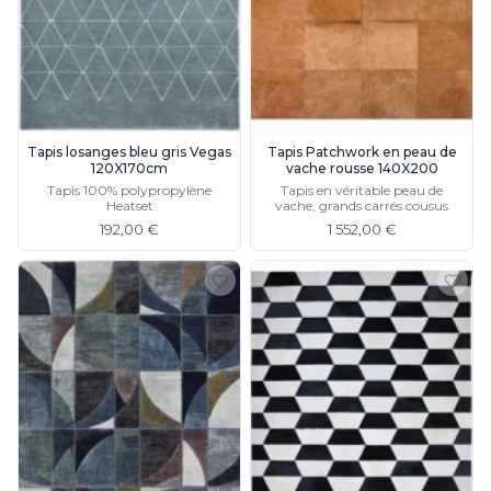
Tapis losanges bleu gris Vegas
Tapis Patchwork en peau de
120X170cm
vache rousse 140X200
Tapis 100% polypropylène
Tapis en véritable peau de
Heatset
vache, grands carrés cousus
192,00 €
1 552,00 €