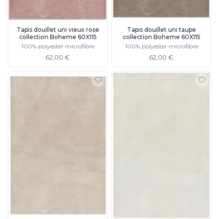
JP Ryckaert
Karboxx
kdln
Tapis douillet uni vieux rose
Tapis douillet uni taupe
Leds C4
collection Boheme 60X115
collection Boheme 60X115
Leucos
100% polyester microfibre
100% polyester microfibre
LichtRaum Funktion
62,00 €
62,00 €
Lucide
Lucien Gau
Luminara
Lumini
Lum’Art
Lupia Licht
Luz Difusion
MA Salgueiro
Marset
Masiero
Matlight
Michael Anastassiades
Minilampe
Moretti Luce
Mullan