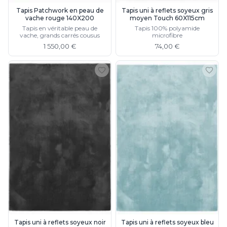
Tapis Patchwork en peau de
Tapis uni à reflets soyeux gris
vache rouge 140X200
moyen Touch 60X115cm
Tapis en véritable peau de
Tapis 100% polyamide
vache, grands carrés cousus
microfibre
1 550,00 €
74,00 €
Tapis uni à reflets soyeux noir
Tapis uni à reflets soyeux bleu