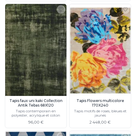
Tapis faux uni kaki Collection
Tapis Flowers multicolore
Antik Tebas 68X120
170X240
Tapis contemporain en
Tapis motifs de roses, bleues et
polyester, acrylique et coton
jaunes
96,00 €
2 448,00 €