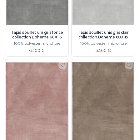
Charlot&Cie
Concept Verre
CVL Luminaires
Dark
Edito Paris
Tapis douillet uni gris foncé
Tapis douillet unis gris clair
collection Boheme 60X115
collection Boheme 60X115
Elstead Lighting
100% polyester microfibre
100% polyester microfibre
Estro
62,00 €
62,00 €
Faro
Ferroluce
Ferroluce Classic
Fine Art Lamps
Fontini
Gau Lighting
HARTE
Hind Rabii
Hisle
Holtkötter
Hudson Valley
Italamp
Jacques Garcia