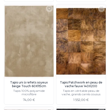
Tapis uni à reflets soyeux
Tapis Patchwork en peau de
beige Touch 60X115cm
vache fauve 140X200
Tapis 100% polyamide
Tapis en véritable peau de
microfibre
vache, grands carrés cousus
74,00 €
1 552,00 €