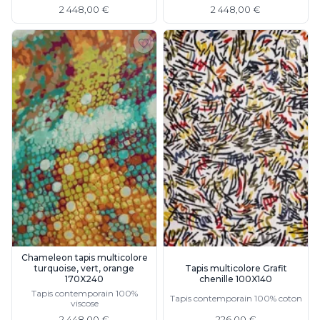
2 448,00 €
2 448,00 €
Chameleon tapis multicolore
Tapis multicolore Grafit
turquoise, vert, orange
chenille 100X140
170X240
Tapis contemporain 100%
Tapis contemporain 100% coton
viscose
2 448,00 €
226,00 €