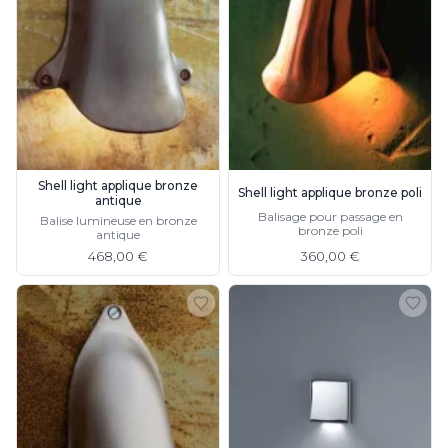
Suspension
Classique
Applique
Lampadaire
Lampe de table
Lustre
Extérieur
Applique d'extérieur
Balise d'extérieur
Shell light applique bronze
Shell light applique bronze poli
antique
Lampadaire d'extérieur
Balisage pour passage en
Balise lumineuse en bronze
Lampe d'extérieur
bronze poli
antique
Plafonnier d'extérieur
468,00 €
360,00 €
Spot & projecteur d'extérieur
Suspension d'extérieur
Tapis
Tapis contemporain
Tapis en peau
Enfants
Luminaire enfant
Autres
Miroir