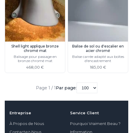
Rangement
Table d'appoint
Accessoires
Accessoires luminaire
Ampoule
Interrupteurs
Toutes nos marques
Shell light applique bronze
Balise de sol ou d'escalier en
chromé mat
acier chromé
Aldo Bernardi
Balisage pour passage en
Balise carrée adapté aux boîtes
Angel des Montagnes
bronze chromé mat
d'encastrement
Aromas
468,00 €
183,00 €
Arteriors
Artistar
Arturo Alvarez
Page 1 / 1
Par page:
Atelier Areti
Ateliers&Torsades
AXIS71
Barovier&Toso
Entreprise
Service Client
Baulmann Leuchten
bpe:LICHT
À Propos de Nous
Pourquoi Vraiment Beau ?
Brand Von Egmond
Contactez-Nous
Information