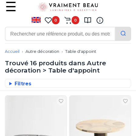
0
0
Contemporain
Applique
Accueil
Autre décoration
Table d'appoint
Balisage
Trouvé 16 produits dans Autre
Eclairage tableau
décoration > Table d'appoint
Lampadaire
Lampe de bureau
Tous nos produits de la gamme T
Filtres
Lampe de table
Lampe sans fil
Lustre
Marine
Montagne
Plafonnier
Salle de bains
Spot