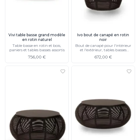
JP Ryckaert
Karboxx
kdln
Leds C4
Leucos
Vivi table basse grand modèle
Ivo bout de canapé en rotin
LichtRaum Funktion
en rotin naturel
noir
Lucide
Table basse en rotin et bois,
Bout de canapé pour l'intérieur
Lucien Gau
paniers et tables basses assortis
et l'extérieur, tables basses
assorties
Luminara
756,00 €
672,00 €
Lumini
Lum’Art
Lupia Licht
Luz Difusion
MA Salgueiro
Marset
Masiero
Matlight
Michael Anastassiades
Minilampe
Moretti Luce
Mullan