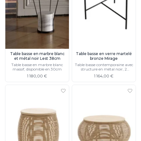
Rangement
Table d'appoint
Accessoires
Accessoires luminaire
Ampoule
Interrupteurs
Toutes nos marques
Table basse en marbre blanc
Table basse en verre martelé
Aldo Bernardi
et métal noir Lest 38cm
bronze Mirage
Angel des Montagnes
Table basse en marbre blanc
Table basse contemporaine avec
Aromas
massif, disponible en 30cm
structure en métal noir, 2
plateaux
Arteriors
1 180,00 €
1 164,00 €
Artistar
Arturo Alvarez
Atelier Areti
Ateliers&Torsades
AXIS71
Barovier&Toso
Baulmann Leuchten
bpe:LICHT
Brand Von Egmond