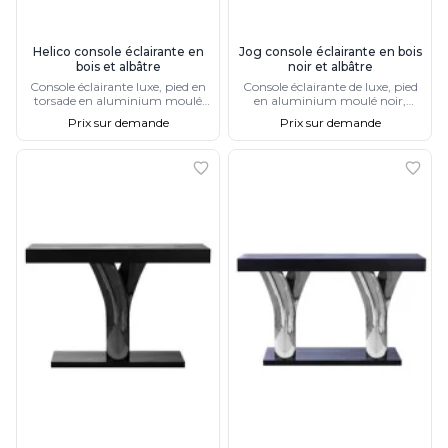
Watsberg
Helico console éclairante en
Jog console éclairante en bois
bois et albâtre
noir et albâtre
Console éclairante luxe, pied en
Console éclairante de luxe, pied
torsade en aluminium moulé
en aluminium moulé noir,
noir et plateau chêne plaqué
plateau chêne plaqué noir,
Prix sur demande
Prix sur demande
noir, éclairage LED
éclairage LED