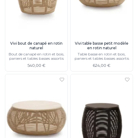
Charlot&Cie
Concept Verre
CVL Luminaires
Dark
Edito Paris
Elstead Lighting
Vivi bout de canapé en rotin
Vivi table basse petit modèle
Estro
naturel
en rotin naturel
Faro
Bout de canapé en rotin et bois,
Table basse en rotin et bois,
Ferroluce
paniers et tables basses assortis
paniers et tables basses assortis
Ferroluce Classic
540,00 €
624,00 €
Fine Art Lamps
Fontini
Gau Lighting
HARTE
Hind Rabii
Hisle
Holtkötter
Hudson Valley
Italamp
Jacques Garcia