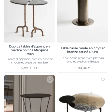
Suspension
Classique
Applique
Lampadaire
Lampe de table
Lustre
Extérieur
Applique d'extérieur
Balise d'extérieur
Duo de tables d'appoint en
Table basse ronde en onyx et
marbre noir de Marquina
Lampadaire d'extérieur
bronze patiné Drum
Swan
Lampe d'extérieur
Table basse rétro avec plateau
Tables d'appoint, pied en bronze
rond et pied cylindrique
Plafonnier d'extérieur
moulé et pièce de marbre
Spot & projecteur d'extérieur
3 360,00 €
2 710,00 €
Suspension d'extérieur
Tapis
Tapis contemporain
Tapis en peau
Enfants
Luminaire enfant
Autres
Miroir