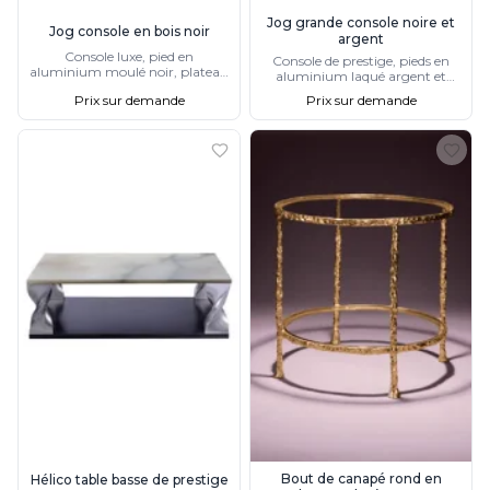
Jog grande console noire et
Jog console en bois noir
argent
Console luxe, pied en
Console de prestige, pieds en
aluminium moulé noir, plateau
aluminium laqué argent et
chêne plaqué noir
plateau en chêne plaqué teinté
Prix sur demande
Prix sur demande
noir satiné
Bout de canapé rond en
Hélico table basse de prestige