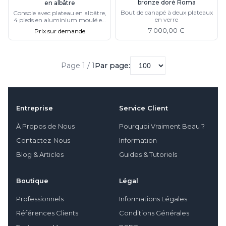
bronze doré Roma
en albâtre
Bout de canapé à deux plateaux
Console avec plateau en albâtre,
en verre
4 pieds en aluminium moulé en
torsade, plateau en chêne
7 000,00 €
Prix sur demande
plaqué noir
Page 1 / 1
Par page:
Entreprise
Service Client
À Propos de Nous
Pourquoi Vraiment Beau ?
Contactez-Nous
Information
Blog & Articles
Guides & Tutoriels
Boutique
Légal
Professionnels
Informations Légales
Références Clients
Conditions Générales