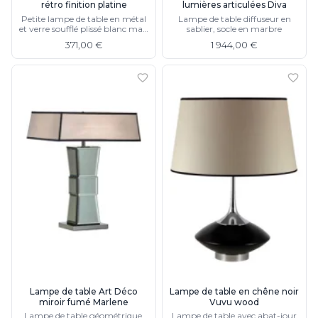
rétro finition platine
lumières articulées Diva
Petite lampe de table en métal
Lampe de table diffuseur en
et verre soufflé plissé blanc mat,
sablier, socle en marbre
existe en 4 finitions
371,00 €
1 944,00 €
Lampe de table Art Déco
Lampe de table en chêne noir
miroir fumé Marlene
Vuvu wood
Lampe de table géométrique,
Lampe de table avec abat-jour