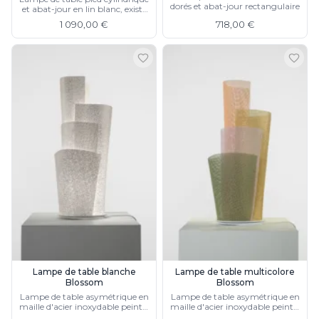
dorés et abat-jour rectangulaire
et abat-jour en lin blanc, existe
en blanc
1 090,00 €
718,00 €
Lampe de table blanche
Lampe de table multicolore
Blossom
Blossom
Lampe de table asymétrique en
Lampe de table asymétrique en
maille d'acier inoxydable peinte,
maille d'acier inoxydable peinte,
disponible en finition
disponible en finition blanche