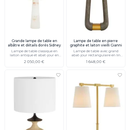
Charlot&Cie
Concept Verre
CVL Luminaires
Dark
Edito Paris
Elstead Lighting
Grande lampe de table en
Lampe de table en pierre
Estro
albâtre et détails dorés Sidney
graphite et laiton vieilli Gianni
Faro
Lampe de table classique en
Lampe de table avec grand
Ferroluce
laiton antique et abat-jour en
abat-jour rectangulaire en lin
coton écru, existe en marbre
naturel
Ferroluce Classic
2 050,00 €
1 648,00 €
noir
Fine Art Lamps
Fontini
Gau Lighting
HARTE
Hind Rabii
Hisle
Holtkötter
Hudson Valley
Italamp
Jacques Garcia