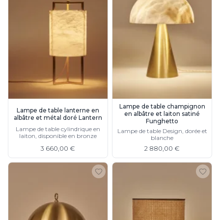
Lampe de table champignon
Lampe de table lanterne en
en albâtre et laiton satiné
albâtre et métal doré Lantern
Funghetto
Lampe de table cylindrique en
Lampe de table Design, dorée et
laiton, disponible en bronze
blanche
3 660,00 €
2 880,00 €