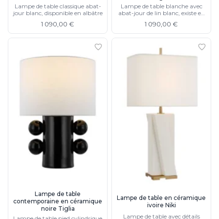
Lampe de table classique abat-
Lampe de table blanche avec
jour blanc, disponible en albâtre
abat-jour de lin blanc, existe en
noire
1 090,00 €
1 090,00 €
Lampe de table
Lampe de table en céramique
contemporaine en céramique
ivoire Niki
noire Tiglia
Lampe de table avec détails
Lampe de table pied cylindrique