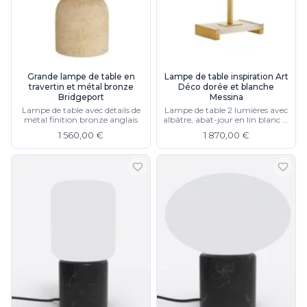
JP Ryckaert
Karboxx
kdln
Leds C4
Leucos
Grande lampe de table en
Lampe de table inspiration Art
LichtRaum Funktion
travertin et métal bronze
Déco dorée et blanche
Lucide
Bridgeport
Messina
Lucien Gau
Lampe de table avec détails de
Lampe de table 2 lumières avec
métal finition bronze anglais
albâtre, abat-jour en lin blanc et
Luminara
finition laiton antique
1 560,00 €
1 870,00 €
Lumini
Lum’Art
Lupia Licht
Luz Difusion
MA Salgueiro
Marset
Masiero
Matlight
Michael Anastassiades
Minilampe
Moretti Luce
Mullan