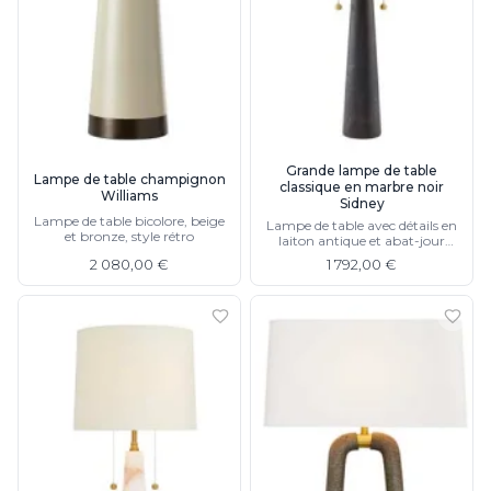
Rangement
Table d'appoint
Accessoires
Accessoires luminaire
Ampoule
Interrupteurs
Toutes nos marques
Grande lampe de table
Lampe de table champignon
classique en marbre noir
Aldo Bernardi
Williams
Sidney
Angel des Montagnes
Lampe de table bicolore, beige
Lampe de table avec détails en
Aromas
et bronze, style rétro
laiton antique et abat-jour
blanc, existe en albâtre
Arteriors
2 080,00 €
1 792,00 €
Artistar
Arturo Alvarez
Atelier Areti
Ateliers&Torsades
AXIS71
Barovier&Toso
Baulmann Leuchten
bpe:LICHT
Brand Von Egmond