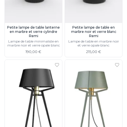
Munari par Stylnove Ceramiche
Myo
Nautic by Tekna
Objet insolite
Petite lampe de table lanterne
Petite lampe de table en
Original BTC
en marbre et verre cylindre
marbre noir et verre blanc
Quintiesse
Remi
Remi
Lampe de table minimaliste en
Lampe de table en marbre noir
RADAR
marbre noir et verre opale blanc
et verre opale blanc
Robers
190,00 €
215,00 €
Robin
Royal Botania
Secto Design
Sedap
Siru
Terzani
Tonone
Trilum
TUNTO
Vincent Sheppard
Vistosi
Visual Comfort&Co.