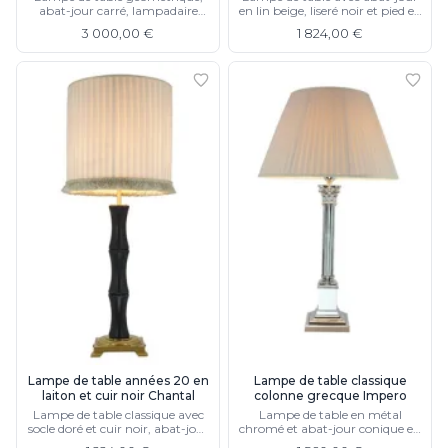
abat-jour carré, lampadaire
en lin beige, liseré noir et pied en
assorti
métal chromé
3 000,00 €
1 824,00 €
Lampe de table années 20 en
Lampe de table classique
laiton et cuir noir Chantal
colonne grecque Impero
Lampe de table classique avec
Lampe de table en métal
socle doré et cuir noir, abat-jour
chromé et abat-jour conique en
plissé frange
tissu plissé