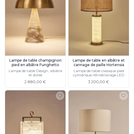
Lampe de table champignon
Lampe de table en albâtre et
pied en albâtre Funghetto
cannage de paille Hortensia
Lampe de table Design, albâtre
Lampe de table classique pied
et dorée
cylindrique rétroéclairage LED
2 880,00 €
3 200,00 €