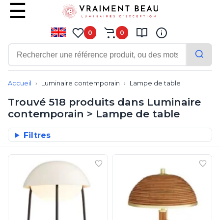
0
0
Contemporain
Applique
Accueil
Luminaire contemporain
Lampe de table
Balisage
Trouvé 518 produits dans Luminaire
Eclairage tableau
contemporain > Lampe de table
Lampadaire
Lampe de bureau
Tous nos produits de la gamme 
Filtres
Lampe de table
Lampe sans fil
Lustre
Marine
Montagne
Plafonnier
Salle de bains
Spot