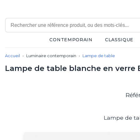
CONTEMPORAIN
CLASSIQUE
Contemporain
Accueil
Luminaire contemporain
Lampe de table
Applique
Balisage
Lampe de table blanche en verre E
Eclairage tableau
Lampadaire
Lampe de bureau
Lampe de table
Réfé
Lampe sans fil
Lustre
Marine
Lampe de tab
Montagne
Plafonnier
Salle de bains