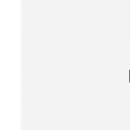
Brand Von Egmond
Charlot&Cie
Concept Verre
CVL Luminaires
Dark
Edito Paris
Elstead Lighting
Estro
Faro
Ferroluce
Ferroluce Classic
Fine Art Lamps
Fontini
Gau Lighting
HARTE
Hind Rabii
Hisle
Holtkötter
Hudson Valley
Italamp
Jacques Garcia