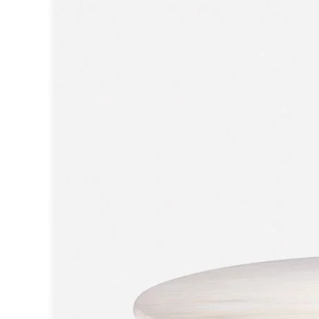
Spot
Suspension
Classique
Applique
Lampadaire
Lampe de table
Lustre
Extérieur
Applique d'extérieur
Balise d'extérieur
Lampadaire d'extérieur
Lampe d'extérieur
Plafonnier d'extérieur
Spot & projecteur d'extérieur
Suspension d'extérieur
Tapis
Tapis contemporain
Tapis en peau
Enfants
Luminaire enfant
Autres