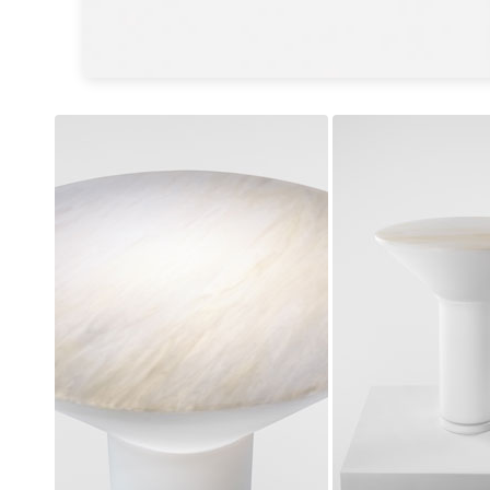
JP Ryckaert
Karboxx
kdln
Leds C4
Leucos
LichtRaum Funktion
Lucide
Lucien Gau
Luminara
Lumini
Lum’Art
Lupia Licht
Luz Difusion
MA Salgueiro
Marset
Masiero
Matlight
Michael Anastassiades
Minilampe
Moretti Luce