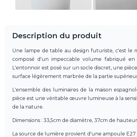
Mullan
Munari par Stylnove Ceramiche
Myo
Nautic by Tekna
Objet insolite
Description du produit
Original BTC
Quintiesse
Une lampe de table au design futuriste, c'est le 
RADAR
Robers
composé d'un impeccable volume fabriqué en ver
Robin
L'entonnoir est posé sur un socle discret, une pièc
Royal Botania
surface légèrement marbrée de la partie supérieure
Secto Design
Sedap
L'ensemble des luminaires de la maison espagnole 
Siru
Terzani
pièce est une véritable œuvre lumineuse à la sensib
Tonone
de la nature.
Trilum
TUNTO
Dimensions : 33,5cm de diamètre, 37cm de hauteur
Vincent Sheppard
Vistosi
La source de lumière provient d'une ampoule E27