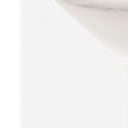
Miroir
Rangement
Table d'appoint
Accessoires
Accessoires luminaire
Ampoule
Interrupteurs
Toutes nos marques
Aldo Bernardi
Angel des Montagnes
Aromas
Arteriors
Artistar
Arturo Alvarez
Atelier Areti
Ateliers&Torsades
AXIS71
Barovier&Toso
Baulmann Leuchten
bpe:LICHT