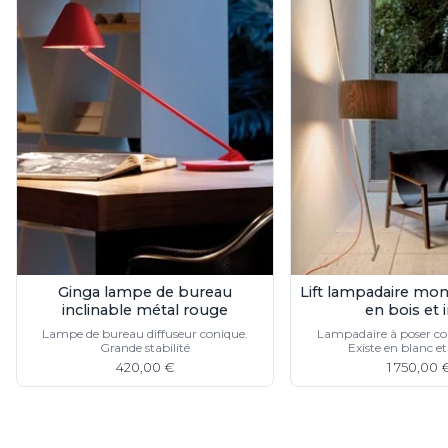
Miroir
Rangement
Table d'appoint
Accessoires
Accessoires luminaire
Ampoule
Interrupteurs
Toutes nos marques
Aldo Bernardi
Angel des Montagnes
Aromas
Arteriors
Artistar
Ginga lampe de bureau
Lift lampadaire mon
Arturo Alvarez
inclinable métal rouge
en bois et 
Atelier Areti
Lampe de bureau diffuseur conique.
Lampadaire à poser co
Ateliers&Torsades
Grande stabilité
Existe en blanc et
AXIS71
420,00 €
1 750,00 
Barovier&Toso
Baulmann Leuchten
bpe:LICHT