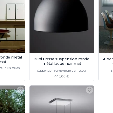
ronde métal
Mini Bossa suspension ronde
Super
 mat
métal laqué noir mat
eur. Existe en
Suspension ronde double diffuseur
S
s
445,00 €