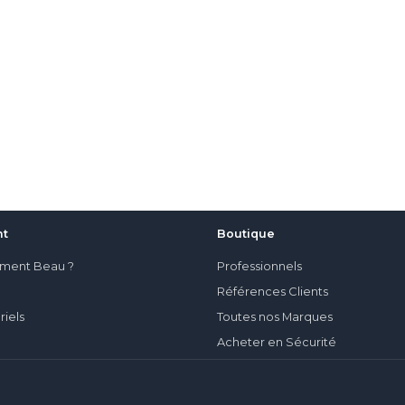
nt
Boutique
iment Beau ?
Professionnels
Références Clients
riels
Toutes nos Marques
Acheter en Sécurité