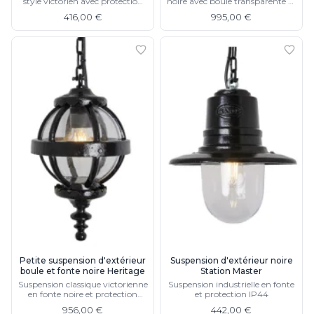
style victorien avec protection
noire avec boule transparente et
IP44
protection IP44
416,00 €
995,00 €
Petite suspension d'extérieur
Suspension d'extérieur noire
boule et fonte noire Heritage
Station Master
Suspension classique victorienne
Suspension industrielle en fonte
en fonte noire et protection
et protection IP44
IP44
956,00 €
442,00 €