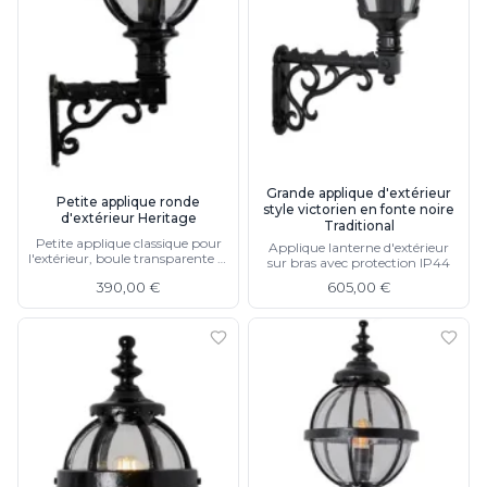
Grande applique d'extérieur
Petite applique ronde
style victorien en fonte noire
d'extérieur Heritage
Traditional
Petite applique classique pour
Applique lanterne d'extérieur
l'extérieur, boule transparente et
sur bras avec protection IP44
fonte noire, protection IP44,
390,00 €
605,00 €
existe en grand modèle