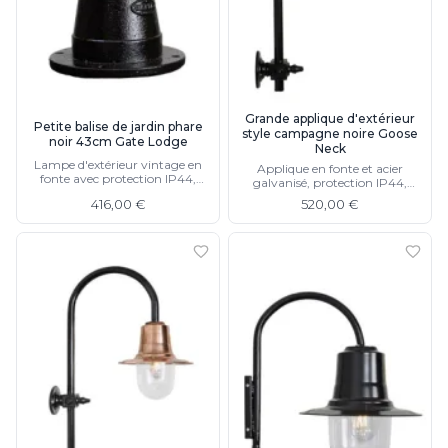
Grande applique d'extérieur
Petite balise de jardin phare
style campagne noire Goose
noir 43cm Gate Lodge
Neck
Lampe d'extérieur vintage en
Applique en fonte et acier
fonte avec protection IP44,
galvanisé, protection IP44,
disponible en 95cm et 70cm
disponible finition cuivre
416,00 €
520,00 €