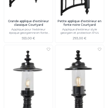
JP Ryckaert
Karboxx
kdln
Leds C4
Grande applique d'extérieur
Petite applique d'extérieur en
Leucos
classique Courtyard
fonte noire Courtyard
LichtRaum Funktion
Applique pour l'extérieur
Applique d'extérieur style
Lucide
époque georgienne en fonte
georgien et protection IP44
noire, protection IP44
Lucien Gau
553,00 €
293,00 €
Luminara
Lumini
Lum’Art
Lupia Licht
Luz Difusion
MA Salgueiro
Marset
Masiero
Matlight
Michael Anastassiades
Minilampe
Moretti Luce
Mullan