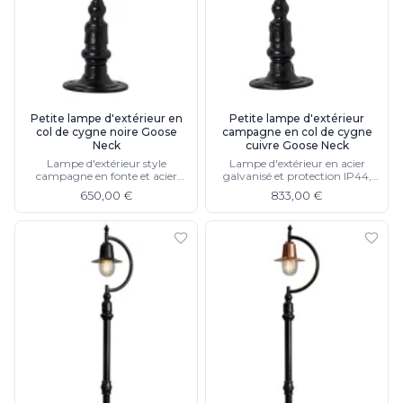
Rangement
Table d'appoint
Accessoires
Accessoires luminaire
Ampoule
Interrupteurs
Petite lampe d'extérieur en
Petite lampe d'extérieur
col de cygne noire Goose
campagne en col de cygne
Toutes nos marques
Neck
cuivre Goose Neck
Aldo Bernardi
Lampe d'extérieur style
Lampe d'extérieur en acier
Angel des Montagnes
campagne en fonte et acier
galvanisé et protection IP44,
galvanisé, protection IP44,
disponible en noire
Aromas
650,00 €
833,00 €
disponible en cuivre
Arteriors
Artistar
Arturo Alvarez
Atelier Areti
Ateliers&Torsades
AXIS71
Barovier&Toso
Baulmann Leuchten
bpe:LICHT
Brand Von Egmond