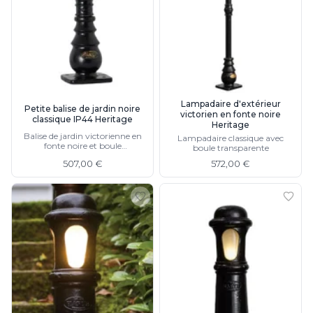
Lampadaire d'extérieur
Petite balise de jardin noire
victorien en fonte noire
classique IP44 Heritage
Heritage
Balise de jardin victorienne en
Lampadaire classique avec
fonte noire et boule
boule transparente
transparente
507,00 €
572,00 €