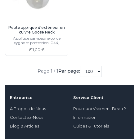
Petite applique d'extérieur en
cuivre Goose Neck
Applique campagne col de
cygne et protection IP44,
disponible en noir
611,00 €
Page 1 / 1
Par page:
Entreprise
Service Client
À Propos de Nous
Pourquoi Vraiment Beau ?
Contactez-Nous
Information
Blog & Articles
Guides & Tutoriels