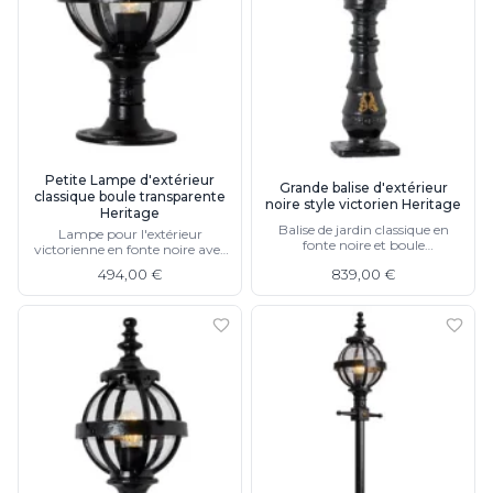
Petite Lampe d'extérieur
Grande balise d'extérieur
classique boule transparente
noire style victorien Heritage
Heritage
Balise de jardin classique en
Lampe pour l'extérieur
fonte noire et boule
victorienne en fonte noire avec
transparente, protection IP44
protection IP44, existe en grand
494,00 €
839,00 €
modèle