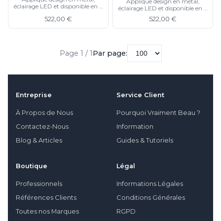
Applique design en métal,
éclairage LED et disponible en 3
éclairage LED et disponible en 3
couleurs
couleurs
522,00 €
522,00 €
Page 1 / 1
Par page:
Entreprise
Service Client
À Propos de Nous
Pourquoi Vraiment Beau ?
Contactez-Nous
Information
Blog & Articles
Guides & Tutoriels
Boutique
Légal
Professionnels
Informations Légales
Références Clients
Conditions Générales
Toutes nos Marques
RGPD