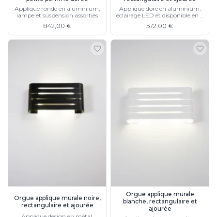
Applique ronde en aluminium,
Applique doré en aluminium,
lampe et suspension assorties
éclairage LED et disponible en 3
couleurs
842,00 €
572,00 €
Orgue applique murale
Orgue applique murale noire,
blanche, rectangulaire et
rectangulaire et ajourée
ajourée
Applique design en métal,