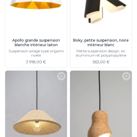
Rangement
Table d'appoint
Accessoires
Accessoires luminaire
Ampoule
Interrupteurs
Apollo grande suspension
Boky, petite suspension, noire
blanche intérieur laiton
intérieur blanc
Toutes nos marques
Suspension pliage type origami
Petite suspension design, en
Aldo Bernardi
riveté
aluminium et polypropylène
Angel des Montagnes
3 918,00 €
563,00 €
Aromas
Arteriors
Artistar
Arturo Alvarez
Atelier Areti
Ateliers&Torsades
AXIS71
Barovier&Toso
Baulmann Leuchten
bpe:LICHT
Brand Von Egmond