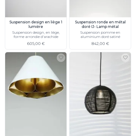
JP Ryckaert
Karboxx
kdln
Leds C4
Suspension design en liège 1
Suspension ronde en métal
lumière
doré IJ- Lamp métal
Leucos
Suspension design, en liège,
Suspension pomme en
LichtRaum Funktion
forme arrondie d'arachide
aluminium doré satiné
Lucide
605,00 €
842,00 €
Lucien Gau
Luminara
Lumini
Lum’Art
Lupia Licht
Luz Difusion
MA Salgueiro
Marset
Masiero
Matlight
Michael Anastassiades
Minilampe
Moretti Luce
Mullan