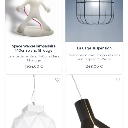
Suspension
Classique
Applique
Lampadaire
Lampe de table
Lustre
Extérieur
Applique d'extérieur
Space Walker lampadaire
La Cage suspension
140cm blanc fil rouge
Balise d'extérieur
Suspension avec ampoule dans
Lampadaire blanc 140cm blanc
Lampadaire d'extérieur
une cage en fil d'acier
fil rouge
Lampe d'extérieur
1 954,00 €
248,00 €
Plafonnier d'extérieur
Spot & projecteur d'extérieur
Suspension d'extérieur
Tapis
Tapis contemporain
Tapis en peau
Enfants
Luminaire enfant
Autres
Miroir