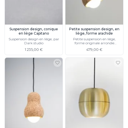
Charlot&Cie
Concept Verre
CVL Luminaires
Dark
Edito Paris
Suspension design, conique
Petite suspension design, en
en liège Capitano
liège, forme arachide
Elstead Lighting
Suspension design en liège, par
Petite suspension en liège,
Estro
Dark studio
forme originale arrondie
Faro
rappelant l'arachide
1 235,00 €
479,00 €
Ferroluce
Ferroluce Classic
Fine Art Lamps
Fontini
Gau Lighting
HARTE
Hind Rabii
Hisle
Holtkötter
Hudson Valley
Italamp
Jacques Garcia