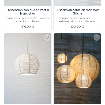
Munari par Stylnove Ceramiche
Myo
Suspension conique en métal
Suspension boule en rotin noir
blanc et or
30cm
Nautic by Tekna
Suspension à 7 réflecteurs dorés,
Sangha suspension ajourée,
Objet insolite
aluminium laqué
existe en 4 coloris différents
Original BTC
616,00 €
530,00 €
Quintiesse
RADAR
Robers
Robin
Royal Botania
Secto Design
Sedap
Siru
Terzani
Tonone
Trilum
TUNTO
Vincent Sheppard
Vistosi
Visual Comfort&Co.