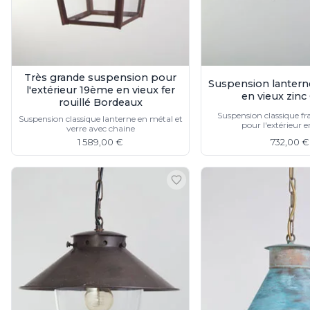
Visual Comfort&Co.
Watsberg
Très grande suspension pour
Suspension lanterne
l'extérieur 19ème en vieux fer
en vieux zinc
rouillé Bordeaux
Suspension classique f
Suspension classique lanterne en métal et
pour l'extérieur 
verre avec chaine
1 589,00 €
732,00 €