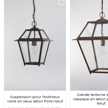
Brand Von Egmond
Charlot&Cie
Concept Verre
CVL Luminaires
Dark
Edito Paris
Elstead Lighting
Estro
Faro
Ferroluce
Ferroluce Classic
Fine Art Lamps
Fontini
Gau Lighting
HARTE
Hind Rabii
Hisle
Holtkötter
Grande lanterne d
Hudson Valley
Suspension pour l'extérieur
classique en laiton
noire en vieux laiton Pont-Neuf
Italamp
Neuf
Jacques Garcia