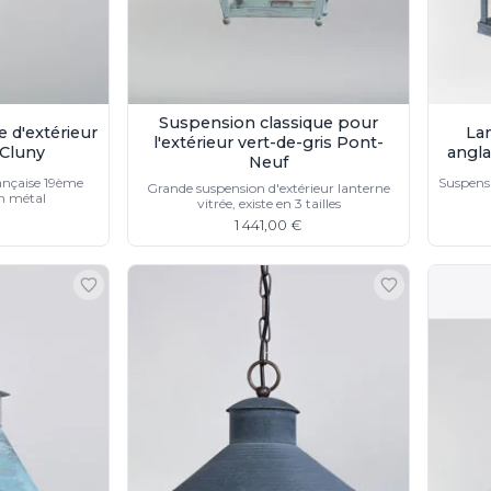
Suspension classique pour
 d'extérieur
Lan
l'extérieur vert-de-gris Pont-
 Cluny
angla
Neuf
rançaise 19ème
Suspensi
Grande suspension d'extérieur lanterne
en métal
vitrée, existe en 3 tailles
1 441,00 €