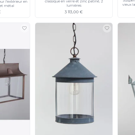
Suspens
classique en verre et zinc patiné, 2
r l'extérieur en
vieux la
lumières
 et métal
€
3 113,00 €