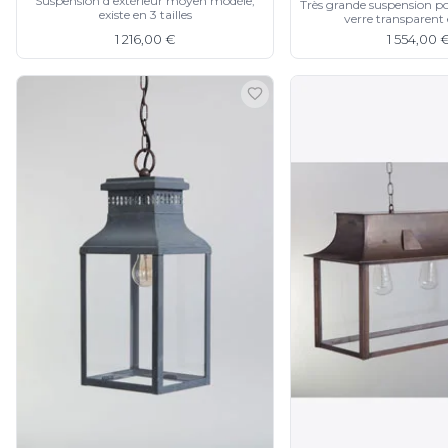
Suspension d'extérieur moyen modèle,
Très grande suspension pou
existe en 3 tailles
JP Ryckaert
verre transparent
1 216,00 €
1 554,00 
Karboxx
kdln
Leds C4
Leucos
LichtRaum Funktion
Lucide
Lucien Gau
Luminara
Lumini
Lum’Art
Lupia Licht
Luz Difusion
MA Salgueiro
Marset
Masiero
Matlight
Michael Anastassiades
Minilampe
Moretti Luce