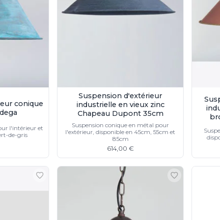
Suspension d'extérieur
Susp
ieur conique
industrielle en vieux zinc
ind
odega
Chapeau Dupont 35cm
br
Suspension conique en métal pour
ur l'intérieur et
Suspe
l'extérieur, disponible en 45cm, 55cm et
ert-de-gris
disp
85cm
€
614,00 €