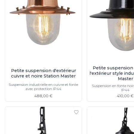
Spot
Suspension
Classique
Applique
Lampadaire
Lampe de table
Lustre
Extérieur
Applique d'extérieur
Balise d'extérieur
Lampadaire d'extérieur
Petite suspension
Petite suspension d'extérieur
Lampe d'extérieur
l'extérieur style indu
cuivre et noire Station Master
Master
Plafonnier d'extérieur
Suspension industrielle en cuivre et fonte
Spot & projecteur d'extérieur
Suspension en fonte noir
avec protection IP44
IP44
Suspension d'extérieur
488,00 €
410,00 €
Tapis
Tapis contemporain
Tapis en peau
Enfants
Luminaire enfant
Autres