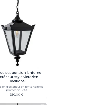
de suspension lanterne
xtérieur style victorien
Traditional
ion d'extérieur en fonte noire et
protection IP44
520,00 €