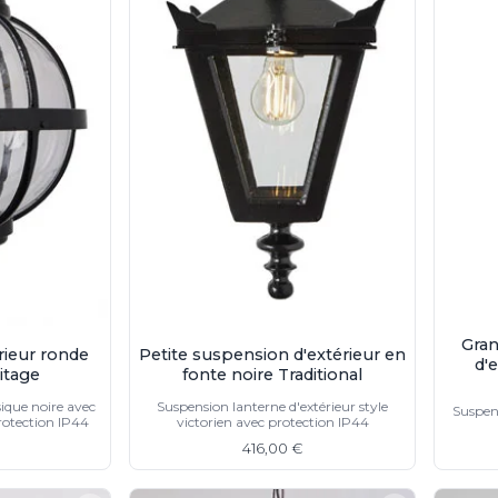
Gran
rieur ronde
Petite suspension d'extérieur en
d'e
itage
fonte noire Traditional
ique noire avec
Suspension lanterne d'extérieur style
Suspens
rotection IP44
victorien avec protection IP44
416,00 €