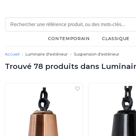
CONTEMPORAIN
CLASSIQUE
Contemporain
Accueil
Luminaire d'extérieur
Suspension d'extérieur
Applique
Balisage
Trouvé 78 produits dans Luminaire
Eclairage tableau
Lampadaire
Lampe de bureau
Tous nos produits de la gamme S
Lampe de table
Lampe sans fil
Lustre
Marine
Montagne
Plafonnier
Salle de bains