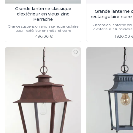
Mullan
Grande lanterne classique
Munari par Stylnove Ceramiche
Grande lanterne d
d'extérieur en vieux zinc
rectangulaire noir
Myo
Perrache
Nautic by Tekna
Suspension lanterne pour
Grande suspension anglaise rectangulaire
d'extérieur 3 lumières e
Objet insolite
pour l'extérieur en métal et verre
Original BTC
1 496,00 €
1 920,00 
Quintiesse
RADAR
Robers
Robin
Royal Botania
Secto Design
Sedap
Siru
Terzani
Tonone
Trilum
TUNTO
Vincent Sheppard
Vistosi