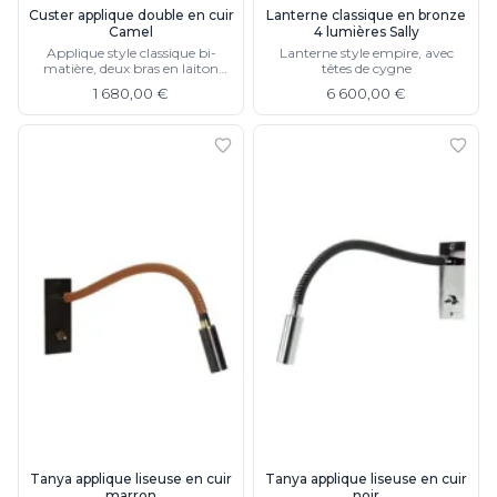
Custer applique double en cuir
Lanterne classique en bronze
Camel
4 lumières Sally
Applique style classique bi-
Lanterne style empire, avec
matière, deux bras en laiton
têtes de cygne
moulé doré, existe en modèle
1 680,00 €
6 600,00 €
simple
Tanya applique liseuse en cuir
Tanya applique liseuse en cuir
marron
noir