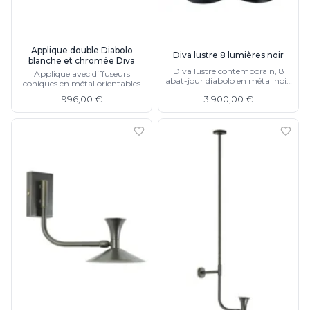
JP Ryckaert
Karboxx
kdln
Leds C4
Applique double Diabolo
Diva lustre 8 lumières noir
blanche et chromée Diva
Leucos
Diva lustre contemporain, 8
Applique avec diffuseurs
LichtRaum Funktion
abat-jour diabolo en métal noir,
coniques en métal orientables
structure chromée
Lucide
996,00 €
3 900,00 €
Lucien Gau
Luminara
Lumini
Lum’Art
Lupia Licht
Luz Difusion
MA Salgueiro
Marset
Masiero
Matlight
Michael Anastassiades
Minilampe
Moretti Luce
Mullan