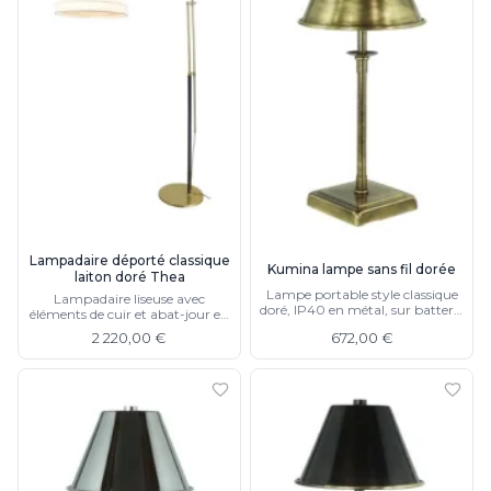
Lampadaire déporté classique
Kumina lampe sans fil dorée
laiton doré Thea
Lampe portable style classique
Lampadaire liseuse avec
doré, IP40 en métal, sur batterie
éléments de cuir et abat-jour en
lithium
shantung
2 220,00 €
672,00 €