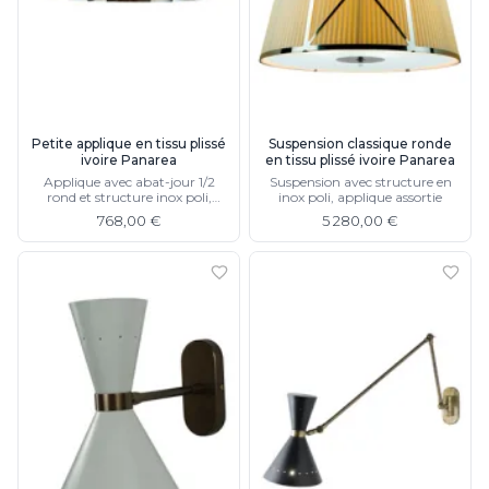
Rangement
Table d'appoint
Accessoires
Accessoires luminaire
Ampoule
Interrupteurs
Petite applique en tissu plissé
Suspension classique ronde
ivoire Panarea
en tissu plissé ivoire Panarea
Toutes nos marques
Applique avec abat-jour 1/2
Suspension avec structure en
Aldo Bernardi
rond et structure inox poli,
inox poli, applique assortie
Angel des Montagnes
disponible en grand modèle
768,00 €
5 280,00 €
Aromas
Arteriors
Artistar
Arturo Alvarez
Atelier Areti
Ateliers&Torsades
AXIS71
Barovier&Toso
Baulmann Leuchten
bpe:LICHT
Brand Von Egmond