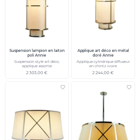
Suspension
Classique
Applique
Lampadaire
Lampe de table
Lustre
Extérieur
Applique d'extérieur
Suspension lampion en laiton
Applique art déco en métal
poli Annie
doré Annie
Balise d'extérieur
Suspension style art déco,
Applique cylindrique diffuseur
Lampadaire d'extérieur
applique assortie
en chintz ivoire
Lampe d'extérieur
2 303,00 €
2 244,00 €
Plafonnier d'extérieur
Spot & projecteur d'extérieur
Suspension d'extérieur
Tapis
Tapis contemporain
Tapis en peau
Enfants
Luminaire enfant
Autres
Miroir