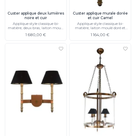
Custer applique deux lumières
Custer applique murale dorée
noire et cuir
et cuir Camel
Applique style classique bi-
Applique style classique bi-
matière, deux bras, laiton moulé
matière, laiton moulé doré et
doré et cuir noir, abat-jour en
cuir, existe en applique double
1 680,00 €
1 164,00 €
tissu noir