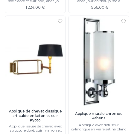
socle doré et cuir noir, abat-jour
abat-jour en tissu plissé à
plissé frange
frange, existe en lampe
1 224,00 €
1 956,00 €
Applique de chevet classique
Applique murale chromée
articulée en laiton et cuir
Athena
Kyoto
Applique avec diffuseur
Applique liseuse de chevet avec
cylindrique en verre satiné blanc
structure doré, cuir marron et