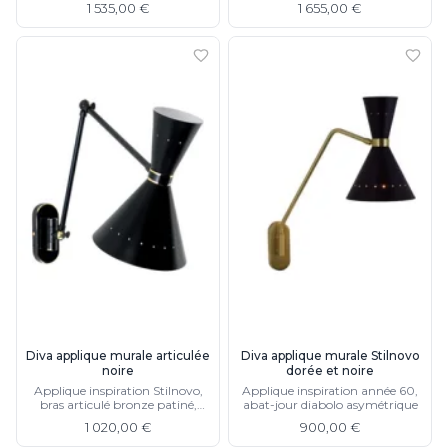
horizontalement et
orientable horizontalement et
1 535,00 €
1 655,00 €
verticalement
verticalement
Diva applique murale articulée
Diva applique murale Stilnovo
noire
dorée et noire
Applique inspiration Stilnovo,
Applique inspiration année 60,
bras articulé bronze patiné,
abat-jour diabolo asymétrique
abat-jour forme diabolo
1 020,00 €
900,00 €
asymétrique