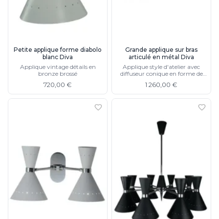
Charlot&Cie
Concept Verre
CVL Luminaires
Dark
Edito Paris
Petite applique forme diabolo
Grande applique sur bras
blanc Diva
articulé en métal Diva
Elstead Lighting
Applique vintage détails en
Applique style d'atelier avec
Estro
bronze brossé
diffuseur conique en forme de
Faro
sablier noir et bronze brossé
720,00 €
1 260,00 €
Ferroluce
Ferroluce Classic
Fine Art Lamps
Fontini
Gau Lighting
HARTE
Hind Rabii
Hisle
Holtkötter
Hudson Valley
Italamp
Jacques Garcia