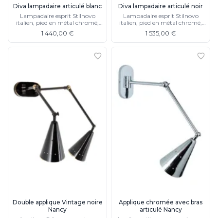
Watsberg
Diva lampadaire articulé blanc
Diva lampadaire articulé noir
Lampadaire esprit Stilnovo
Lampadaire esprit Stilnovo
italien, pied en métal chromé,
italien, pied en métal chromé,
socle en marbre, et abat-jour
socle en marbre, et abat-jour
1 440,00 €
1 535,00 €
forme diabolo asymétrique en
forme diabolo asymétrique en
métal laqué blanc
métal laqué noir
Double applique Vintage noire
Applique chromée avec bras
Nancy
articulé Nancy