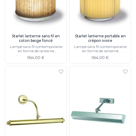
Starlet lanterne sans fil en
Starlet lanterne portable en
coton beige foncé
crépon ivoire
Lampe sans fil contemporaine
Lampe sans fil contemporaine
en forme de lanterne
en forme de lanterne
cylindrique, sur batterie lithium,
cylindrique, sur batterie lithium,
564,00 €
564,00 €
autonomie de 7 heure
autonomie de 7 heures