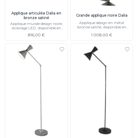
Munari par Stylnove Ceramiche
Myo
Applique articulée Dalia en
Grande applique noire Dalia
bronze satiné
Nautic by Tekna
Applique design en métal
Applique murale design noire,
Objet insolite
bronze satiné, disponible en
éclairage LED, disponible en
petit modèle
Original BTC
grand modèle
816,00 €
1 008,00 €
Quintiesse
RADAR
Robers
Robin
Royal Botania
Secto Design
Sedap
Siru
Terzani
Tonone
Trilum
TUNTO
Vincent Sheppard
Vistosi
Visual Comfort&Co.