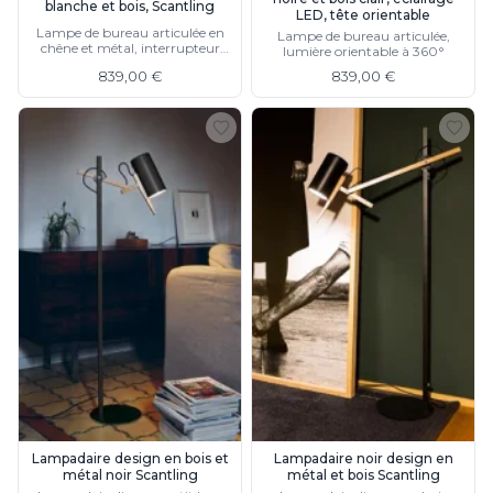
blanche et bois, Scantling
LED, tête orientable
Lampe de bureau articulée en
Lampe de bureau articulée,
chêne et métal, interrupteur
lumière orientable à 360°
intégré dans l'abat-jour
839,00 €
839,00 €
Lampadaire design en bois et
Lampadaire noir design en
métal noir Scantling
métal et bois Scantling