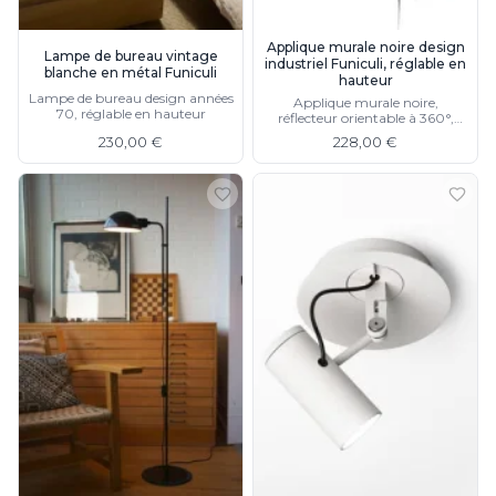
Applique murale noire design
Lampe de bureau vintage
industriel Funiculi, réglable en
blanche en métal Funiculi
hauteur
Lampe de bureau design années
Applique murale noire,
70, réglable en hauteur
réflecteur orientable à 360°,
Lluis Porqueras, réédition de
230,00 €
228,00 €
Funiculí, disponible en blanc ou
gris.