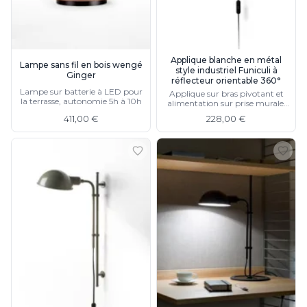
Munari par Stylnove Ceramiche
Myo
Nautic by Tekna
Objet insolite
Applique blanche en métal
Lampe sans fil en bois wengé
style industriel Funiculi à
Original BTC
Ginger
réflecteur orientable 360°
Quintiesse
Lampe sur batterie à LED pour
Applique sur bras pivotant et
la terrasse, autonomie 5h à 10h
RADAR
alimentation sur prise murale,
disponible en noir et gris
Robers
411,00 €
228,00 €
Robin
Royal Botania
Secto Design
Sedap
Siru
Terzani
Tonone
Trilum
TUNTO
Vincent Sheppard
Vistosi
Visual Comfort&Co.