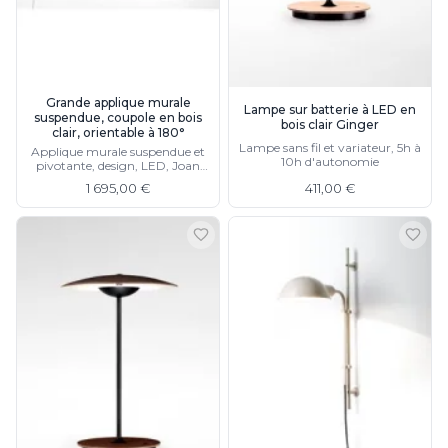
JP Ryckaert
Karboxx
kdln
Leds C4
Leucos
Grande applique murale
Lampe sur batterie à LED en
LichtRaum Funktion
suspendue, coupole en bois
bois clair Ginger
clair, orientable à 180°
Lucide
Lampe sans fil et variateur, 5h à
Applique murale suspendue et
Lucien Gau
10h d'autonomie
pivotante, design, LED, Joan
Luminara
Gaspar, et réglable en hauteur
1 695,00 €
411,00 €
et longueur, deux finitions
Lumini
Lum’Art
Lupia Licht
Luz Difusion
MA Salgueiro
Marset
Masiero
Matlight
Michael Anastassiades
Minilampe
Moretti Luce
Mullan