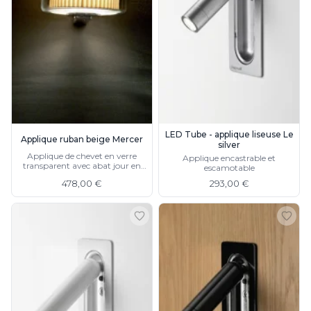
LED Tube - applique liseuse Le
Applique ruban beige Mercer
silver
Applique de chevet en verre
Applique encastrable et
transparent avec abat jour en
escamotable
ruban écru
478,00 €
293,00 €