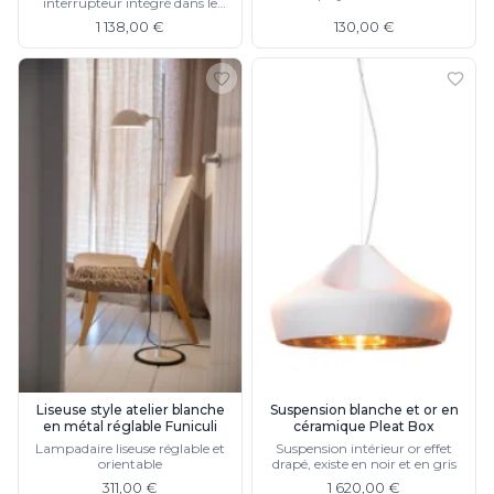
interrupteur intégré dans le
diffuseur, bras en chêne massif
1 138,00 €
130,00 €
Liseuse style atelier blanche
Suspension blanche et or en
en métal réglable Funiculi
céramique Pleat Box
Lampadaire liseuse réglable et
Suspension intérieur or effet
orientable
drapé, existe en noir et en gris
311,00 €
1 620,00 €