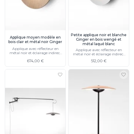
Charlot&Cie
Concept Verre
CVL Luminaires
Dark
Edito Paris
Petite applique noir et blanche
Elstead Lighting
Applique moyen modèle en
Ginger en bois wengé et
bois clair et métal noir Ginger
Estro
métal laqué blanc
Applique avec réflecteur en
Faro
Applique avec réflecteur en
métal noir et éclairage indirect
métal noir et éclairage indirect
Ferroluce
LED puissant, existe en 3 tailles
LED puissant, existe en 3 tailles
674,00 €
512,00 €
Ferroluce Classic
Fine Art Lamps
Fontini
Gau Lighting
HARTE
Hind Rabii
Hisle
Holtkötter
Hudson Valley
Italamp
Jacques Garcia