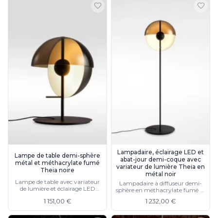
Lampadaire, éclairage LED et
Lampe de table demi-sphère
abat-jour demi-coque avec
métal et méthacrylate fumé
variateur de lumière Theia en
Theia noire
métal noir
Lampe de table avec variateur
Lampadaire à diffuseur demi-
de lumière et éclairage LED
sphère en méthacrylate fumé et
puissant, existe en blanc
réflecteur noir, existe en blanc
1 151,00 €
1 232,00 €