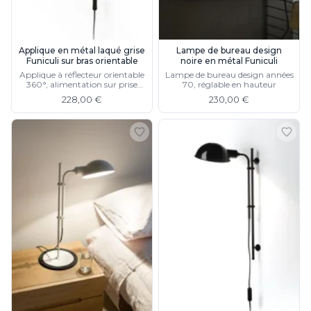
Watsberg
Applique en métal laqué grise
Lampe de bureau design
Funiculi sur bras orientable
noire en métal Funiculi
Applique à réflecteur orientable
Lampe de bureau design années
360°, alimentation sur prise
70, réglable en hauteur
murale, disponible en noir ou
228,00 €
230,00 €
blanc