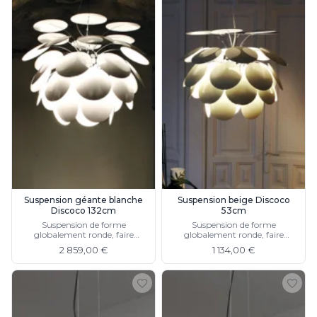
Suspension géante blanche
Suspension beige Discoco
Discoco 132cm
53cm
Suspension de forme
Suspension de forme
globalement ronde, faire
globalement ronde, faire
d'écailles rondes blanches
d'écailles rondes beige
2 859,00 €
1 134,00 €