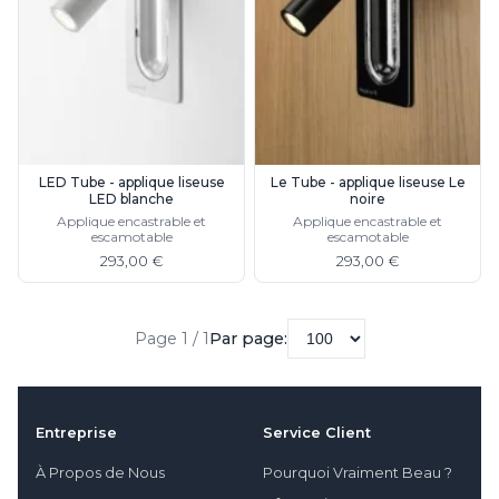
LED Tube - applique liseuse
Le Tube - applique liseuse Le
LED blanche
noire
Applique encastrable et
Applique encastrable et
escamotable
escamotable
293,00 €
293,00 €
Page 1 / 1
Par page:
Entreprise
Service Client
À Propos de Nous
Pourquoi Vraiment Beau ?