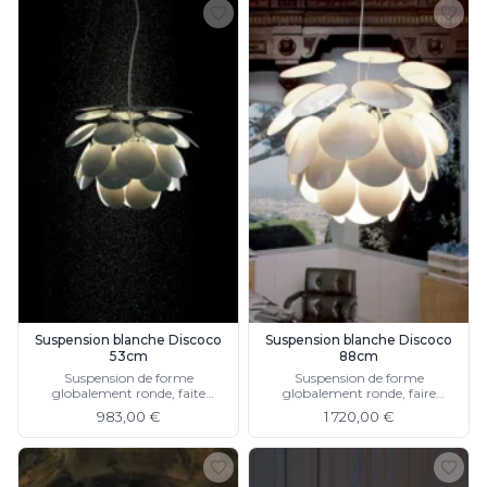
Suspension blanche Discoco
Suspension blanche Discoco
53cm
88cm
Suspension de forme
Suspension de forme
globalement ronde, faite
globalement ronde, faire
d'écailles rondes blanches
d'écailles rondes blanches
983,00 €
1 720,00 €