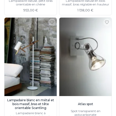
Lampadaire liseuse, petit bras
Lampadaire liseuse en bois
orientable en chêne
massif, bras réglable en hauteur
953,00 €
1 138,00 €
Lampadaire blanc en métal et
bois massif, bras et tête
Atlas spot
orientable Scantling
Spot transparent en
Lampadaire blanc à
polycarbonate