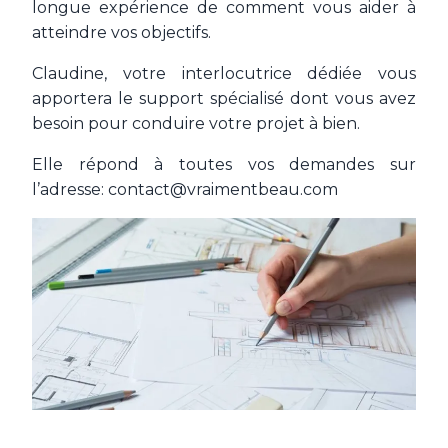
Notre Guide
longue expérience de comment vous aider à
Principes de Conception
atteindre vos objectifs.
Les technologies d'ampoules
Choisir ses ampoules LED
Claudine, votre interlocutrice dédiée vous
Estimez les caractéristiques pour votre éclairage
apportera le support spécialisé dont vous avez
Nos calculateurs d'éclairage
besoin pour conduire votre projet à bien.
Les différents modèles d'ampoules
Choisir lustres et suspensions
Elle répond à toutes vos demandes sur
Choisir des lampes de table
l’adresse: contact@vraimentbeau.com
Choisir des appliques
Choisir des lampes de jardin
Les installations connectées