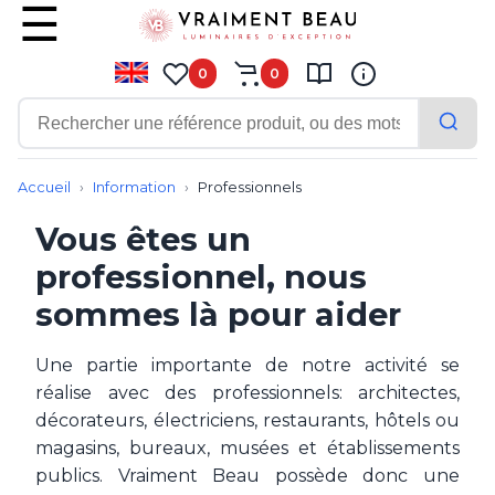
0
0
Accueil
Tous nos articles
Accueil
Information
Professionnels
Information
Vous êtes un
Pourquoi choisir Vraiment Beau
Trouver des produits sur Vraiment Beau
professionnel, nous
Références clients
sommes là pour aider
Les réponses aux questions les plus fréquentes
Conditions générales de vente
Comment nous contacter
Une partie importante de notre activité se
Information Légale
réalise avec des professionnels: architectes,
RGPD et information personnelle
décorateurs, électriciens, restaurants, hôtels ou
Les cookies sur Vraiment Beau
magasins, bureaux, musées et établissements
Acheter en toute sécurité sur Internet
publics. Vraiment Beau possède donc une
Professionnels