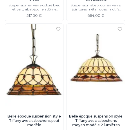
Suspension en verre coloré bleu
Suspension abat-jour en verre,
et vert, abat-jour en dôme
jointures métalliques, motifs
irrégulier
floraux rouges et verts, chaine de
317,00 €
664,00 €
suspension en métal
Belle époque suspension style
Belle époque suspension style
Tiffany avec cabochons petit
Tiffany avec cabochons
modèle
moyen modèle 2 lumières