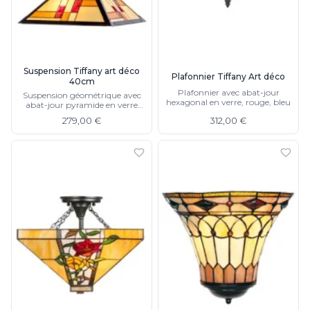
Suspension Tiffany art déco
Plafonnier Tiffany Art déco
40cm
Plafonnier avec abat-jour
Suspension géométrique avec
hexagonal en verre, rouge, bleu
abat-jour pyramide en verre
rouge, jaune, orange, chaine de
279,00 €
312,00 €
suspension et support de
plafond en cloche bronze