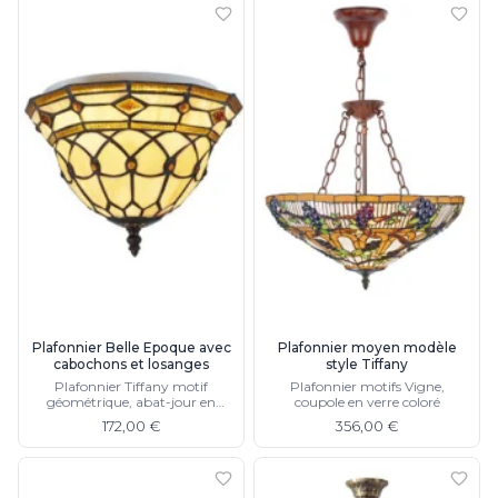
Plafonnier Belle Epoque avec
Plafonnier moyen modèle
cabochons et losanges
style Tiffany
Plafonnier Tiffany motif
Plafonnier motifs Vigne,
géométrique, abat-jour en
coupole en verre coloré
cloche de verre jaune pâle et
172,00 €
356,00 €
marron, éclairage LED