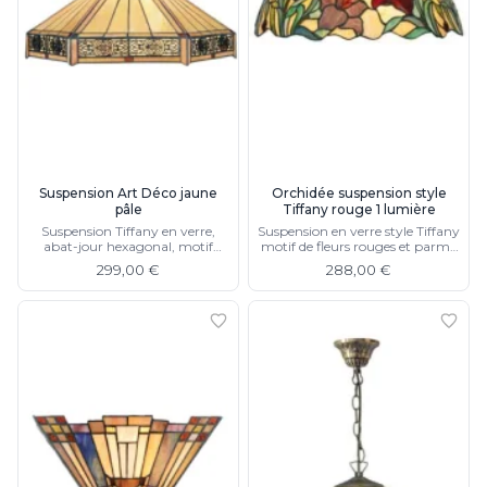
Suspension Art Déco jaune
Orchidée suspension style
pâle
Tiffany rouge 1 lumière
Suspension Tiffany en verre,
Suspension en verre style Tiffany
abat-jour hexagonal, motif
motif de fleurs rouges et parme
géométrique, chaine de
foncé avec une lumière
299,00 €
288,00 €
suspension