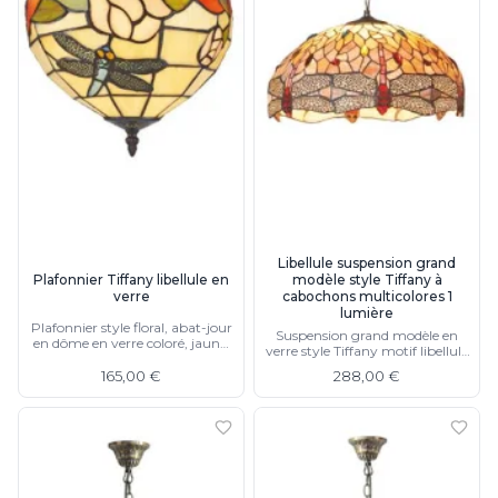
Libellule suspension grand
Plafonnier Tiffany libellule en
modèle style Tiffany à
verre
cabochons multicolores 1
lumière
Plafonnier style floral, abat-jour
Suspension grand modèle en
en dôme en verre coloré, jaune,
verre style Tiffany motif libellule
détails métallique bronze
et cabochons multicolores 1
165,00 €
288,00 €
lumière