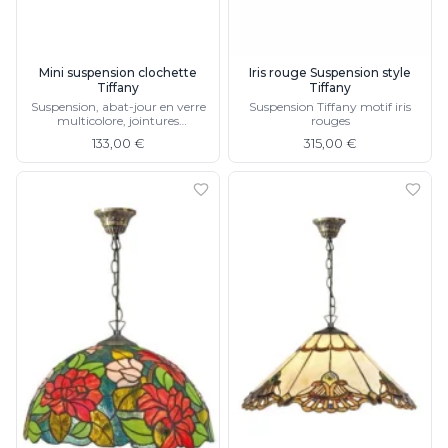
JP Ryckaert
Karboxx
kdln
Leds C4
Mini suspension clochette
Iris rouge Suspension style
Tiffany
Tiffany
Leucos
Suspension, abat-jour en verre
Suspension Tiffany motif iris
LichtRaum Funktion
multicolore, jointures
rouges
Lucide
métalliques
133,00 €
315,00 €
Lucien Gau
Luminara
Lumini
Lum’Art
Lupia Licht
Luz Difusion
MA Salgueiro
Marset
Masiero
Matlight
Michael Anastassiades
Minilampe
Moretti Luce
Mullan