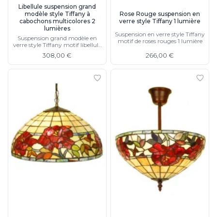
Libellule suspension grand
modèle style Tiffany à
Rose Rouge suspension en
cabochons multicolores 2
verre style Tiffany 1 lumière
lumières
Suspension en verre style Tiffany
Suspension grand modèle en
motif de roses rouges 1 lumière
verre style Tiffany motif libellule
et cabochons multicolores 2
308,00 €
266,00 €
lumières