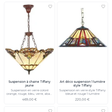
Suspension à chaine Tiffany
Art déco suspension 1 lumière
jaune
style Tiffany
Suspension en verre coloré
Suspension en verre style Tiffany
orange, rouge, bleu, verre, abat-
bleue et rouge 1 lumière
jour hexagonal, lampe de table
469,00 €
220,00 €
et lampadaire assortis