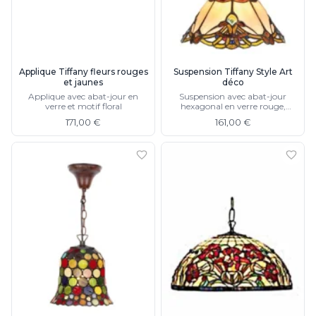
Charlot&Cie
Concept Verre
CVL Luminaires
Dark
Edito Paris
Applique Tiffany fleurs rouges
Suspension Tiffany Style Art
et jaunes
déco
Elstead Lighting
Applique avec abat-jour en
Suspension avec abat-jour
Estro
verre et motif floral
hexagonal en verre rouge,
Faro
jaune, orange, chaine de
171,00 €
161,00 €
suspension, cloche de plafond
Ferroluce
moulée
Ferroluce Classic
Fine Art Lamps
Fontini
Gau Lighting
HARTE
Hind Rabii
Hisle
Holtkötter
Hudson Valley
Italamp
Jacques Garcia