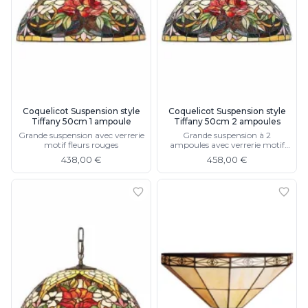
Suspension
Classique
Applique
Lampadaire
Lampe de table
Lustre
Extérieur
Applique d'extérieur
Coquelicot Suspension style
Coquelicot Suspension style
Tiffany 50cm 1 ampoule
Tiffany 50cm 2 ampoules
Balise d'extérieur
Grande suspension avec verrerie
Grande suspension à 2
Lampadaire d'extérieur
motif fleurs rouges
ampoules avec verrerie motif
Lampe d'extérieur
fleurs rouges
438,00 €
458,00 €
Plafonnier d'extérieur
Spot & projecteur d'extérieur
Suspension d'extérieur
Tapis
Tapis contemporain
Tapis en peau
Enfants
Luminaire enfant
Autres
Miroir