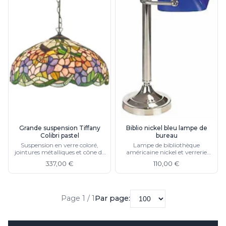
Grande suspension Tiffany
Biblio nickel bleu lampe de
Colibri pastel
bureau
Suspension en verre coloré,
Lampe de bibliothèque
jointures métalliques et cône de
américaine nickel et verrerie
plafond sculpté
bleue orientable
337,00 €
110,00 €
Page 1 / 1
Par page: