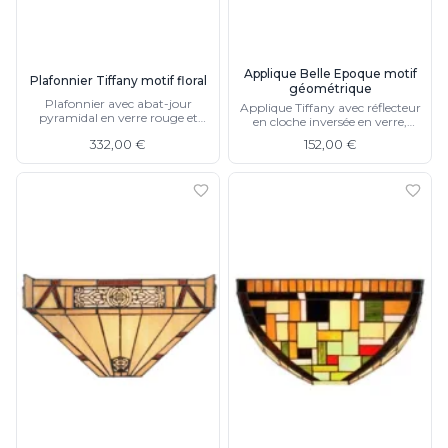
Applique Belle Epoque motif
Plafonnier Tiffany motif floral
géométrique
Plafonnier avec abat-jour
Applique Tiffany avec réflecteur
pyramidal en verre rouge et
en cloche inversée en verre,
jaune, tige et chaines
cabochons et losanges, fond
332,00 €
152,00 €
métalliques
jaune pâle