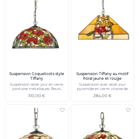
Suspension Coquelicots style
Suspension Tiffany au motif
Tiffany
floral jaune et rouge
Suspension abat-jour en verre,
Suspension avec abat-jour
jointures métalliques, fleurs
pyramide en verre, chaine de
rouges, chaine de suspension et
suspension et cloche de plafond
310,00 €
284,00 €
cône de plafond en métal moulé
moulée