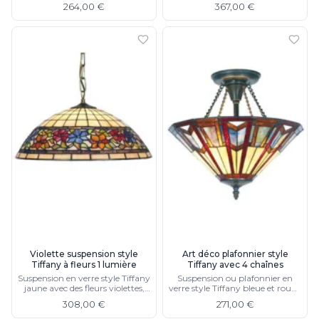
rouges et vertes, chaines de
264,00 €
367,00 €
suspension, cône de plafond
suspension en métal, cône de
moulée
plafond moulée
Violette suspension style
Art déco plafonnier style
Tiffany à fleurs 1 lumière
Tiffany avec 4 chaînes
Suspension en verre style Tiffany
Suspension ou plafonnier en
jaune avec des fleurs violettes,
verre style Tiffany bleue et rouge
oranges et rouges 1 lumière
avec 4 chaînes
308,00 €
271,00 €