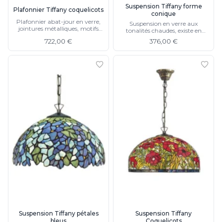
Watsberg
Suspension Tiffany forme
Plafonnier Tiffany coquelicots
conique
Plafonnier abat-jour en verre,
Suspension en verre aux
jointures métalliques, motifs
tonalités chaudes, existe en
floraux rouges et verts, chaines
plafonnier.
722,00 €
376,00 €
de suspension en métal, cloche
de plafond moulée
Suspension Tiffany pétales
Suspension Tiffany
bleus
Coquelicots