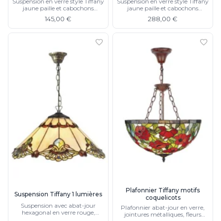
Suspension en verre style Tiffany
Suspension en verre style Tiffany
jaune paille et cabochons
jaune paille et cabochons
marrons petit modèle
marrons moyen modèle 2
145,00 €
288,00 €
lumières
Plafonnier Tiffany motifs
Suspension Tiffany 1 lumières
coquelicots
Suspension avec abat-jour
Plafonnier abat-jour en verre,
hexagonal en verre rouge,
jointures métalliques, fleurs
jaune, orange, chaine de