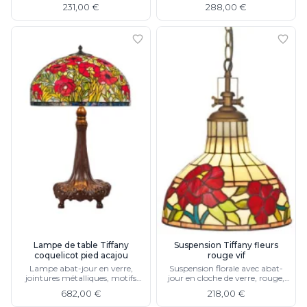
suspension métallique, support
231,00 €
288,00 €
de plafond en cloche, finition
bronze
Lampe de table Tiffany
Suspension Tiffany fleurs
coquelicot pied acajou
rouge vif
Lampe abat-jour en verre,
Suspension florale avec abat-
jointures métalliques, motifs
jour en cloche de verre, rouge,
floraux rouge et vert, pied
vert et jaune, chaine et support
682,00 €
218,00 €
sculpté en résine
de plafond métallique dorés