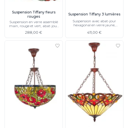
Munari par Stylnove Ceramiche
Myo
Suspension Tiffany fleurs
Suspension Tiffany 3 lumières
rouges
Nautic by Tekna
Suspension avec abat-jour
Suspension en verre assemblé
Objet insolite
hexagonal en verre jaune,
main, rouge et vert, abat-jour
rouge, bleu, lampe de table
Original BTC
en dôme, support cloche
288,00 €
411,00 €
assortie
Quintiesse
RADAR
Robers
Robin
Royal Botania
Secto Design
Sedap
Siru
Terzani
Tonone
Trilum
TUNTO
Vincent Sheppard
Vistosi
Visual Comfort&Co.