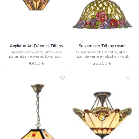
Applique Art Déco et Tiffany
Suspension Tiffany rosier
Applique en verre, abat-jour
Suspension champêtre, abat-
pyramidal renversé, tons jaune,
jour de verre en cloche, motif
orange, violet
floral de roses rouge et vert,
161,00 €
286,00 €
chaine, métal finition bronze