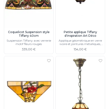
Rangement
Table d'appoint
Accessoires
Accessoires luminaire
Ampoule
Interrupteurs
Coquelicot Suspension style
Petite applique Tiffany
Tiffany 40cm
d'inspiration Art Déco
Toutes nos marques
Suspension Tiffany avec verrerie
Applique géométrique en verre
Aldo Bernardi
motif fleurs rouges
ivoire et jointures métalliques,
Angel des Montagnes
abat-jour forme de vase conique
339,00 €
154,00 €
Aromas
Arteriors
Artistar
Arturo Alvarez
Atelier Areti
Ateliers&Torsades
AXIS71
Barovier&Toso
Baulmann Leuchten
bpe:LICHT
Brand Von Egmond