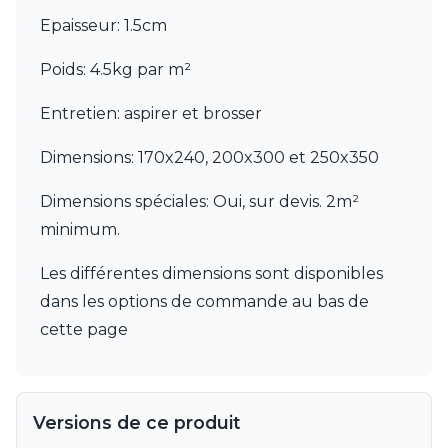
JP Ryckaert
Epaisseur: 1.5cm
Karboxx
kdln
Poids: 4.5kg par m²
Leds C4
Leucos
Entretien: aspirer et brosser
LichtRaum Funktion
Lucide
Dimensions: 170x240, 200x300 et 250x350
Lucien Gau
Luminara
Dimensions spéciales: Oui, sur devis. 2m²
Lumini
Lum’Art
minimum.
Lupia Licht
Luz Difusion
Les différentes dimensions sont disponibles
MA Salgueiro
dans les options de commande au bas de
Marset
cette page
Masiero
Matlight
Michael Anastassiades
Minilampe
Versions de ce produit
Moretti Luce
Mullan