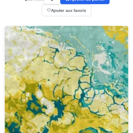
Suspension
Classique
🤍
Ajouter aux favoris
Applique
Lampadaire
Lampe de table
Lustre
Extérieur
Applique d'extérieur
Balise d'extérieur
Lampadaire d'extérieur
Lampe d'extérieur
Plafonnier d'extérieur
Spot & projecteur d'extérieur
Suspension d'extérieur
Tapis
Tapis contemporain
Tapis en peau
Enfants
Luminaire enfant
Autres
Miroir