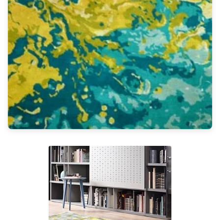
Rangement
Table d'appoint
Accessoires
Accessoires luminaire
Ampoule
Interrupteurs
Toutes nos marques
Aldo Bernardi
Angel des Montagnes
Aromas
Arteriors
Artistar
Arturo Alvarez
Atelier Areti
Ateliers&Torsades
AXIS71
Barovier&Toso
Baulmann Leuchten
bpe:LICHT
Brand Von Egmond