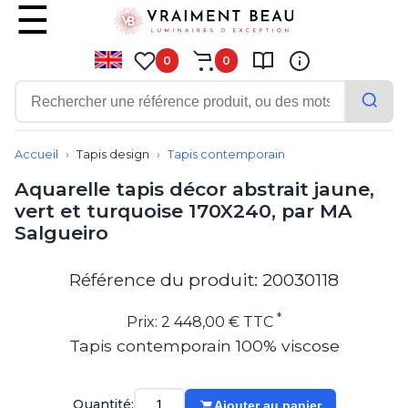
0
0
Contemporain
Applique
Accueil
Tapis design
Tapis contemporain
Balisage
Aquarelle tapis décor abstrait jaune,
Eclairage tableau
vert et turquoise 170X240, par MA
Lampadaire
Salgueiro
Lampe de bureau
Lampe de table
Lampe sans fil
Référence du produit: 20030118
Lustre
Marine
*
Prix: 2 448,00 € TTC
Montagne
Tapis contemporain 100% viscose
Plafonnier
Salle de bains
Spot
Quantité:
Ajouter au panier