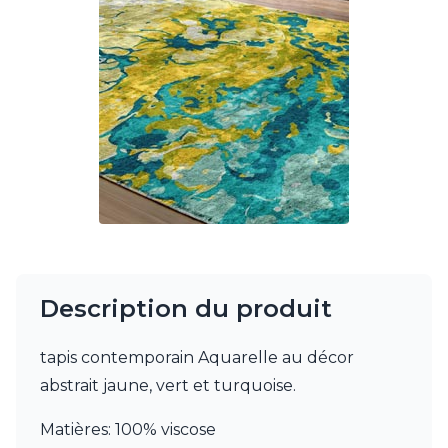
Charlot&Cie
Concept Verre
CVL Luminaires
Dark
Edito Paris
Elstead Lighting
Estro
Faro
Ferroluce
Ferroluce Classic
Fine Art Lamps
Fontini
Gau Lighting
HARTE
Description du produit
Hind Rabii
Hisle
tapis contemporain Aquarelle au décor
Holtkötter
abstrait jaune, vert et turquoise.
Hudson Valley
Italamp
Matières: 100% viscose
Jacques Garcia