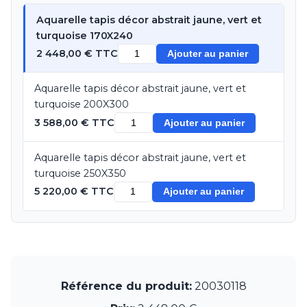
Munari par Stylnove Ceramiche
Aquarelle tapis décor abstrait jaune, vert et
Myo
turquoise 170X240
Nautic by Tekna
2 448,00 € TTC
Ajouter au panier
Objet insolite
Original BTC
Quintiesse
Aquarelle tapis décor abstrait jaune, vert et
RADAR
turquoise 200X300
Robers
3 588,00 € TTC
Ajouter au panier
Robin
Royal Botania
Aquarelle tapis décor abstrait jaune, vert et
Secto Design
turquoise 250X350
Sedap
5 220,00 € TTC
Siru
Ajouter au panier
Terzani
Tonone
Trilum
TUNTO
Vincent Sheppard
Vistosi
Référence du produit:
20030118
Visual Comfort&Co.