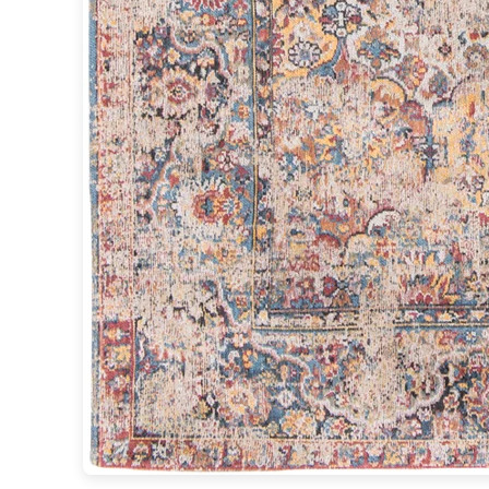
Brand Von Egmond
Charlot&Cie
Concept Verre
CVL Luminaires
Dark
Edito Paris
Elstead Lighting
Estro
Faro
Ferroluce
Ferroluce Classic
Fine Art Lamps
Fontini
Gau Lighting
HARTE
Hind Rabii
Hisle
Holtkötter
Hudson Valley
Italamp
Jacques Garcia