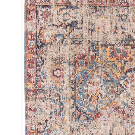
Spot
Suspension
Classique
Applique
Lampadaire
Lampe de table
Lustre
Extérieur
Applique d'extérieur
Balise d'extérieur
Lampadaire d'extérieur
Lampe d'extérieur
Plafonnier d'extérieur
Spot & projecteur d'extérieur
Suspension d'extérieur
Tapis
Tapis contemporain
Tapis en peau
Enfants
Luminaire enfant
Autres