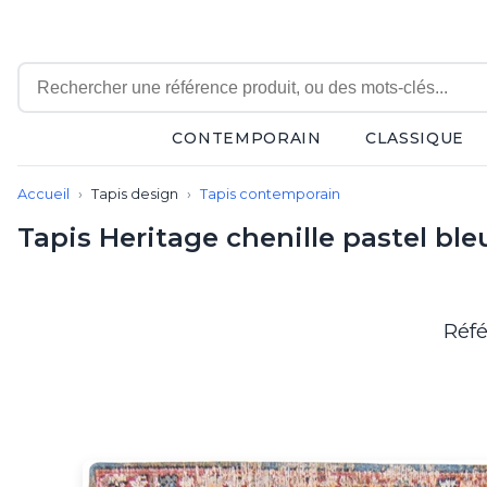
CONTEMPORAIN
CLASSIQUE
Contemporain
Accueil
Tapis design
Tapis contemporain
Applique
Balisage
Tapis Heritage chenille pastel bl
Eclairage tableau
Lampadaire
Lampe de bureau
Lampe de table
Réfé
Lampe sans fil
Lustre
Marine
Montagne
Plafonnier
Salle de bains