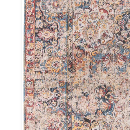
Miroir
Rangement
Table d'appoint
Accessoires
Accessoires luminaire
Ampoule
Interrupteurs
Toutes nos marques
Aldo Bernardi
Angel des Montagnes
Aromas
Arteriors
Artistar
Arturo Alvarez
Atelier Areti
Ateliers&Torsades
AXIS71
Barovier&Toso
Baulmann Leuchten
bpe:LICHT