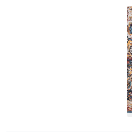
JP Ryckaert
Karboxx
kdln
Leds C4
Leucos
LichtRaum Funktion
Lucide
Lucien Gau
Luminara
Lumini
Lum’Art
Lupia Licht
Luz Difusion
MA Salgueiro
Marset
Masiero
Matlight
Michael Anastassiades
Minilampe
Moretti Luce