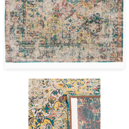
Rangement
Table d'appoint
Accessoires
Accessoires luminaire
Ampoule
Interrupteurs
Toutes nos marques
Aldo Bernardi
Angel des Montagnes
Aromas
Arteriors
Artistar
Arturo Alvarez
Atelier Areti
Ateliers&Torsades
AXIS71
Barovier&Toso
Baulmann Leuchten
bpe:LICHT
Brand Von Egmond