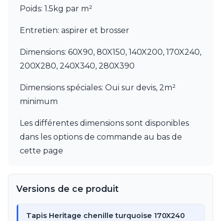
JP Ryckaert
Poids: 1.5kg par m²
Karboxx
kdln
Entretien: aspirer et brosser
Leds C4
Leucos
Dimensions: 60X90, 80X150, 140X200, 170X240,
LichtRaum Funktion
200X280, 240X340, 280X390
Lucide
Lucien Gau
Dimensions spéciales: Oui sur devis, 2m²
Luminara
Lumini
minimum
Lum’Art
Lupia Licht
Les différentes dimensions sont disponibles
Luz Difusion
dans les options de commande au bas de
MA Salgueiro
cette page
Marset
Masiero
Matlight
Michael Anastassiades
Versions de ce produit
Minilampe
Moretti Luce
Tapis Heritage chenille turquoise 170X240
Mullan