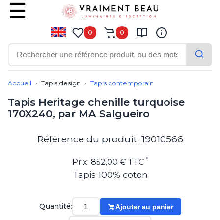
0
0
Contemporain
Applique
Accueil
Tapis design
Tapis contemporain
Balisage
Tapis Heritage chenille turquoise
Eclairage tableau
170X240, par MA Salgueiro
Lampadaire
Lampe de bureau
Lampe de table
Référence du produit: 19010566
Lampe sans fil
Lustre
*
Prix: 852,00 € TTC
Marine
Tapis 100% coton
Montagne
Plafonnier
Salle de bains
Quantité:
Ajouter au panier
Spot