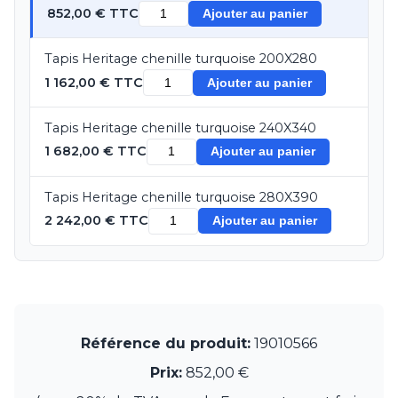
852,00 € TTC
Ajouter au panier
Munari par Stylnove Ceramiche
Myo
Nautic by Tekna
Tapis Heritage chenille turquoise 200X280
Objet insolite
1 162,00 € TTC
Ajouter au panier
Original BTC
Quintiesse
Tapis Heritage chenille turquoise 240X340
RADAR
1 682,00 € TTC
Robers
Ajouter au panier
Robin
Royal Botania
Tapis Heritage chenille turquoise 280X390
Secto Design
2 242,00 € TTC
Ajouter au panier
Sedap
Siru
Terzani
Tonone
Trilum
TUNTO
Référence du produit:
19010566
Vincent Sheppard
Vistosi
Prix:
852,00 €
Visual Comfort&Co.