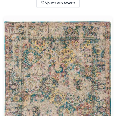
Suspension
🤍
Ajouter aux favoris
Classique
Applique
Lampadaire
Lampe de table
Lustre
Extérieur
Applique d'extérieur
Balise d'extérieur
Lampadaire d'extérieur
Lampe d'extérieur
Plafonnier d'extérieur
Spot & projecteur d'extérieur
Suspension d'extérieur
Tapis
Tapis contemporain
Tapis en peau
Enfants
Luminaire enfant
Autres
Miroir