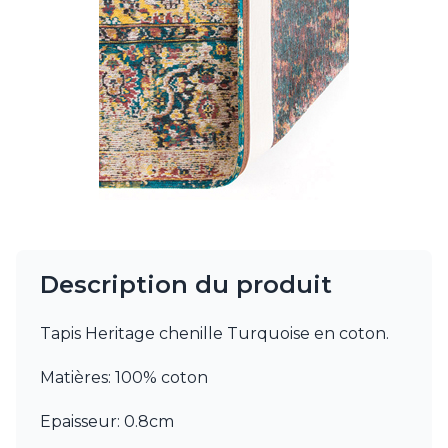
Charlot&Cie
Concept Verre
CVL Luminaires
Dark
Edito Paris
Elstead Lighting
Estro
Faro
Ferroluce
Ferroluce Classic
Fine Art Lamps
Fontini
Gau Lighting
Description du produit
HARTE
Hind Rabii
Tapis Heritage chenille Turquoise en coton.
Hisle
Holtkötter
Matières: 100% coton
Hudson Valley
Italamp
Epaisseur: 0.8cm
Jacques Garcia