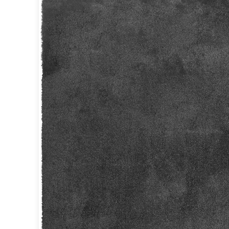
Spot
Suspension
Classique
Applique
Lampadaire
Lampe de table
Lustre
Extérieur
Applique d'extérieur
Balise d'extérieur
Lampadaire d'extérieur
Lampe d'extérieur
Plafonnier d'extérieur
Spot & projecteur d'extérieur
Suspension d'extérieur
Tapis
Tapis contemporain
Tapis en peau
Enfants
Luminaire enfant
Autres