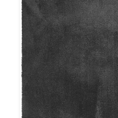
Miroir
Rangement
Table d'appoint
Accessoires
Accessoires luminaire
Ampoule
Interrupteurs
Toutes nos marques
Aldo Bernardi
Angel des Montagnes
Aromas
Arteriors
Artistar
Arturo Alvarez
Atelier Areti
Ateliers&Torsades
AXIS71
Barovier&Toso
Baulmann Leuchten
bpe:LICHT