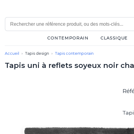
CONTEMPORAIN
CLASSIQUE
Contemporain
Accueil
Tapis design
Tapis contemporain
Applique
Balisage
Tapis uni à reflets soyeux noir c
Eclairage tableau
Lampadaire
Lampe de bureau
Lampe de table
Réf
Lampe sans fil
Lustre
Marine
Tapi
Montagne
Plafonnier
Salle de bains