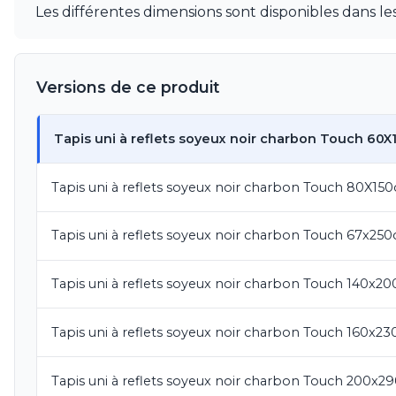
Mullan
Les différentes dimensions sont disponibles dans 
Munari par Stylnove Ceramiche
Myo
Nautic by Tekna
Versions de ce produit
Objet insolite
Original BTC
Quintiesse
Tapis uni à reflets soyeux noir charbon Touch 60X
RADAR
Robers
Robin
Tapis uni à reflets soyeux noir charbon Touch 80X15
Royal Botania
Secto Design
Tapis uni à reflets soyeux noir charbon Touch 67x25
Sedap
Siru
Terzani
Tapis uni à reflets soyeux noir charbon Touch 140x2
Tonone
Trilum
Tapis uni à reflets soyeux noir charbon Touch 160x2
TUNTO
Vincent Sheppard
Vistosi
Tapis uni à reflets soyeux noir charbon Touch 200x