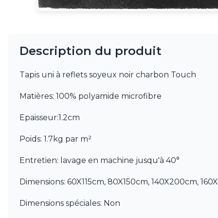
JP Ryckaert
Karboxx
kdln
Leds C4
Description du produit
Leucos
LichtRaum Funktion
Lucide
Tapis uni à reflets soyeux noir charbon Touch
Lucien Gau
Luminara
Matières: 100% polyamide microfibre
Lumini
Lum’Art
Epaisseur:1.2cm
Lupia Licht
Luz Difusion
Poids: 1.7kg par m²
MA Salgueiro
Marset
Entretien: lavage en machine jusqu'à 40°
Masiero
Matlight
Dimensions: 60X115cm, 80X150cm, 140X200cm, 1
Michael Anastassiades
Minilampe
Dimensions spéciales: Non
Moretti Luce