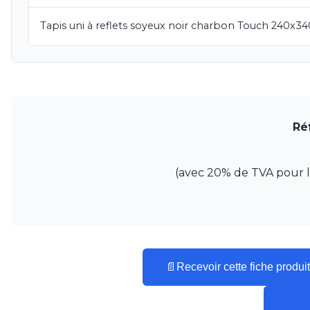
Visual Comfort&Co.
Watsberg
Tapis uni à reflets soyeux noir charbon Touch 240x
Ré
(avec 20% de TVA pour la 
📄
Recevoir cette fiche produit