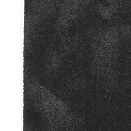
Brand Von Egmond
Charlot&Cie
Concept Verre
CVL Luminaires
Dark
Edito Paris
Elstead Lighting
Estro
Faro
Ferroluce
Ferroluce Classic
Fine Art Lamps
Fontini
Gau Lighting
HARTE
Hind Rabii
Hisle
Holtkötter
Hudson Valley
Italamp
Jacques Garcia