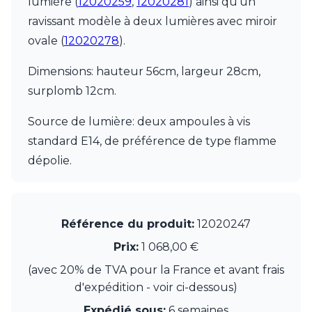
lumière (
12020259
,
12020281
) ainsi qu'un
JP Ryckaert
Karboxx
ravissant modèle à deux lumières avec miroir
kdln
ovale (
12020278
).
Leds C4
Leucos
Dimensions: hauteur 56cm, largeur 28cm,
LichtRaum Funktion
surplomb 12cm.
Lucide
Lucien Gau
Source de lumière: deux ampoules à vis
Luminara
Lumini
standard E14, de préférence de type flamme
Lum’Art
dépolie.
Lupia Licht
Luz Difusion
MA Salgueiro
Marset
Référence du produit:
12020247
Masiero
Prix:
1 068,00 €
Matlight
Michael Anastassiades
(avec 20% de TVA pour la France et avant frais
Minilampe
d'expédition - voir ci-dessous)
Moretti Luce
Mullan
Expédié sous:
6 semaines