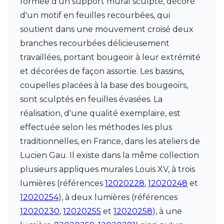
formée d'un support mural sculpté, décoré
Charlot&Cie
d'un motif en feuilles recourbées, qui
Concept Verre
CVL Luminaires
soutient dans une mouvement croisé deux
Dark
branches recourbées délicieusement
Edito Paris
travaillées, portant bougeoir à leur extrémité
Elstead Lighting
et décorées de façon assortie. Les bassins,
Estro
Faro
coupelles placées à la base des bougeoirs,
Ferroluce
sont sculptés en feuilles évasées. La
Ferroluce Classic
réalisation, d'une qualité exemplaire, est
Fine Art Lamps
Fontini
effectuée selon les méthodes les plus
Gau Lighting
traditionnelles, en France, dans les ateliers de
HARTE
Lucien Gau. Il existe dans la même collection
Hind Rabii
plusieurs appliques murales Louis XV, à trois
Hisle
Holtkötter
lumières (références
12020228
,
12020248
et
Hudson Valley
12020254
), à deux lumières (références
Italamp
12020230
,
12020255
et
12020258
), à une
Jacques Garcia