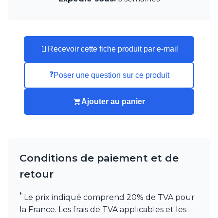
Munari par Stylnove Ceramiche
Myo
Nautic by Tekna
Objet insolite
📄
Recevoir cette fiche produit par e-mail
Original BTC
Quintiesse
RADAR
❓
Poser une question sur ce produit
Robers
Robin
Ajouter au panier
Royal Botania
Secto Design
Sedap
Siru
Terzani
Conditions de paiement et de
Tonone
Trilum
retour
TUNTO
Vincent Sheppard
*
Le prix indiqué comprend 20% de TVA pour
Vistosi
la France. Les frais de TVA applicables et les
Visual Comfort&Co.