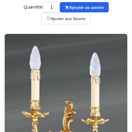
Suspension
Quantité:
Ajouter au panier
Classique
Applique
🤍
Ajouter aux favoris
Lampadaire
Lampe de table
Lustre
Extérieur
Applique d'extérieur
Balise d'extérieur
Lampadaire d'extérieur
Lampe d'extérieur
Plafonnier d'extérieur
Spot & projecteur d'extérieur
Suspension d'extérieur
Tapis
Tapis contemporain
Tapis en peau
Enfants
Luminaire enfant
Autres
Miroir