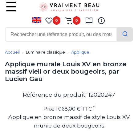
0
0
Contemporain
Applique
Accueil
Luminaire classique
Applique
Balisage
Applique murale Louis XV en bronze
Eclairage tableau
massif vieil or deux bougeoirs, par
Lampadaire
Lucien Gau
Lampe de bureau
Lampe de table
Lampe sans fil
Référence du produit: 12020247
Lustre
Marine
*
Prix: 1 068,00 € TTC
Montagne
Applique en bronze massif de style Louis XV
Plafonnier
munie de deux bougeoirs
Salle de bains
Spot