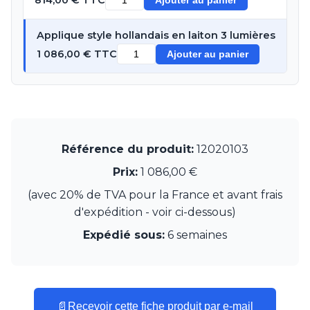
Ajouter au panier
Munari par Stylnove Ceramiche
Myo
Applique style hollandais en laiton 3 lumières
Nautic by Tekna
1 086,00 € TTC
Ajouter au panier
Objet insolite
Original BTC
Quintiesse
RADAR
Robers
Robin
Royal Botania
Référence du produit:
12020103
Secto Design
Prix:
1 086,00 €
Sedap
Siru
(avec 20% de TVA pour la France et avant frais
Terzani
d'expédition - voir ci-dessous)
Tonone
Expédié sous:
6 semaines
Trilum
TUNTO
Vincent Sheppard
Vistosi
Visual Comfort&Co.
📄
Recevoir cette fiche produit par e-mail