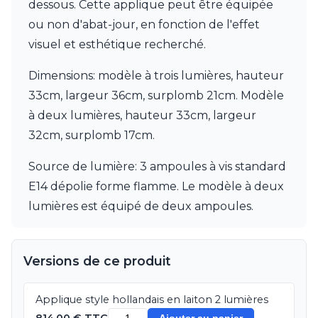
JP Ryckaert
dessous. Cette applique peut être équipée
Karboxx
ou non d'abat-jour, en fonction de l'effet
kdln
visuel et esthétique recherché.
Leds C4
Leucos
Dimensions: modèle à trois lumières, hauteur
LichtRaum Funktion
33cm, largeur 36cm, surplomb 21cm. Modèle
Lucide
Lucien Gau
à deux lumières, hauteur 33cm, largeur
Luminara
32cm, surplomb 17cm.
Lumini
Lum’Art
Source de lumière: 3 ampoules à vis standard
Lupia Licht
E14 dépolie forme flamme. Le modèle à deux
Luz Difusion
MA Salgueiro
lumières est équipé de deux ampoules.
Marset
Masiero
Matlight
Versions de ce produit
Michael Anastassiades
Minilampe
Moretti Luce
Applique style hollandais en laiton 2 lumières
Mullan
814,00 € TTC