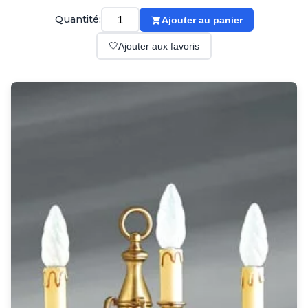
Suspension
Classique
Quantité:
Ajouter au panier
Applique
🤍
Ajouter aux favoris
Lampadaire
Lampe de table
Lustre
Extérieur
Applique d'extérieur
Balise d'extérieur
Lampadaire d'extérieur
Lampe d'extérieur
Plafonnier d'extérieur
Spot & projecteur d'extérieur
Suspension d'extérieur
Tapis
Tapis contemporain
Tapis en peau
Enfants
Luminaire enfant
Autres
Miroir