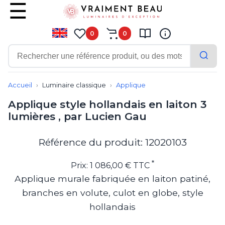
0
0
Contemporain
Applique
Accueil
Luminaire classique
Applique
Balisage
Applique style hollandais en laiton 3
Eclairage tableau
lumières , par Lucien Gau
Lampadaire
Lampe de bureau
Lampe de table
Référence du produit: 12020103
Lampe sans fil
Lustre
*
Prix: 1 086,00 € TTC
Marine
Applique murale fabriquée en laiton patiné,
Montagne
branches en volute, culot en globe, style
Plafonnier
Salle de bains
hollandais
Spot