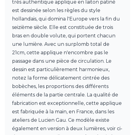
très authentique applique en laiton patiné
Charlot&Cie
Concept Verre
est dessinée selon les règles du style
CVL Luminaires
hollandais, qui domina l'Europe vers la fin du
Dark
seizième siècle. Elle est constituée de trois
Edito Paris
bras en double volute, qui portent chacun
Elstead Lighting
Estro
une lumière. Avec un surplomb total de
Faro
21cm, cette applique n'encombre pas le
Ferroluce
passage dans une pièce de circulation. Le
Ferroluce Classic
dessin est particulièrement harmonieux,
Fine Art Lamps
Fontini
notez la forme délicatement cintrée des
Gau Lighting
bobèches, les proportions des différents
HARTE
éléments de la partie centrale. La qualité de
Hind Rabii
Hisle
fabrication est exceptionnelle, cette applique
Holtkötter
est fabriquée à la main, en France, dans les
Hudson Valley
ateliers de Lucien Gau. Ce modèle existe
Italamp
également en version à deux lumières, voir ci-
Jacques Garcia