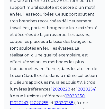
murale en bronze Louis XV est formée d'un
Charlot&Cie
support mural sculpté et décoré d'un motif
Concept Verre
CVL Luminaires
en feuilles recourbées. Ce support soutient
Dark
trois branches recourbées délicieusement
Edito Paris
travaillées, portant bougeoir à leur extrémité
Elstead Lighting
et décorées de façon assortie. Les bassins,
Estro
Faro
coupelles placées à la base des bougeoirs,
Ferroluce
sont sculptés en feuilles évasées. La
Ferroluce Classic
réalisation, d'une qualité exemplaire, est
Fine Art Lamps
Fontini
effectuée selon les méthodes les plus
Gau Lighting
traditionnelles, en France, dans les ateliers de
HARTE
Lucien Gau. Il existe dans la même collection
Hind Rabii
plusieurs appliques murales Louis XV, à trois
Hisle
Holtkötter
lumières (références
12020228
et
12020254
),
Hudson Valley
à deux lumières (références
12020230
,
Italamp
12020247
,
12020255
et
12020258
), à une
Jacques Garcia