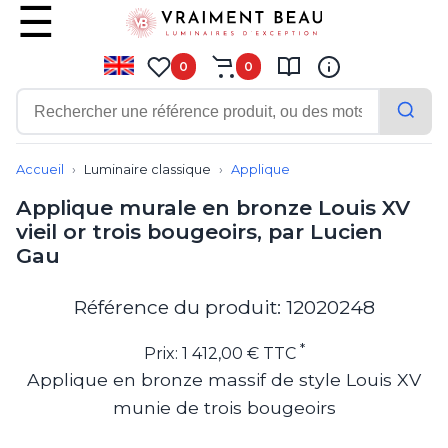
0
0
Contemporain
Applique
Accueil
Luminaire classique
Applique
Balisage
Applique murale en bronze Louis XV
Eclairage tableau
vieil or trois bougeoirs, par Lucien
Lampadaire
Gau
Lampe de bureau
Lampe de table
Lampe sans fil
Référence du produit: 12020248
Lustre
Marine
*
Prix: 1 412,00 € TTC
Montagne
Applique en bronze massif de style Louis XV
Plafonnier
munie de trois bougeoirs
Salle de bains
Spot