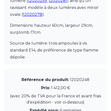
lumière (
12020259
,
12020281
) ainsi qu'un
JP Ryckaert
Karboxx
ravissant modèle à deux lumières avec miroir
kdln
ovale (
12020278
).
Leds C4
Leucos
Dimensions: hauteur 60cm, largeur 29cm,
LichtRaum Funktion
surplomb 17cm.
Lucide
Lucien Gau
Source de lumière: trois ampoules à vis
Luminara
Lumini
standard E14, de préférence de type flamme
Lum’Art
dépolie.
Lupia Licht
Luz Difusion
MA Salgueiro
Marset
Référence du produit:
12020248
Masiero
Prix:
1 412,00 €
Matlight
Michael Anastassiades
(avec 20% de TVA pour la France et avant frais
Minilampe
d'expédition - voir ci-dessous)
Moretti Luce
Mullan
Expédié sous:
6 semaines