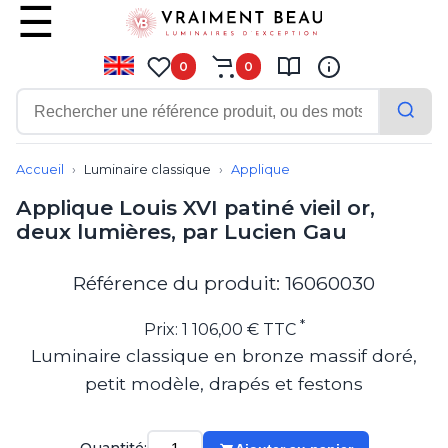
0
0
Contemporain
Applique
Accueil
Luminaire classique
Applique
Balisage
Applique Louis XVI patiné vieil or,
Eclairage tableau
deux lumières, par Lucien Gau
Lampadaire
Lampe de bureau
Lampe de table
Référence du produit: 16060030
Lampe sans fil
Lustre
*
Prix: 1 106,00 € TTC
Marine
Luminaire classique en bronze massif doré,
Montagne
petit modèle, drapés et festons
Plafonnier
Salle de bains
Spot