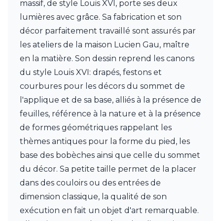
massif, de style Louis XVI, porte ses deux
Charlot&Cie
Concept Verre
lumières avec grâce. Sa fabrication et son
CVL Luminaires
décor parfaitement travaillé sont assurés par
Dark
les ateliers de la maison Lucien Gau, maître
Edito Paris
en la matière. Son dessin reprend les canons
Elstead Lighting
Estro
du style Louis XVI: drapés, festons et
Faro
courbures pour les décors du sommet de
Ferroluce
l'applique et de sa base, alliés à la présence de
Ferroluce Classic
feuilles, référence à la nature et à la présence
Fine Art Lamps
Fontini
de formes géométriques rappelant les
Gau Lighting
thèmes antiques pour la forme du pied, les
HARTE
base des bobèches ainsi que celle du sommet
Hind Rabii
Hisle
du décor. Sa petite taille permet de la placer
Holtkötter
dans des couloirs ou des entrées de
Hudson Valley
dimension classique, la qualité de son
Italamp
exécution en fait un objet d'art remarquable.
Jacques Garcia