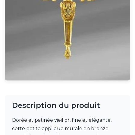
Rangement
Table d'appoint
Accessoires
Accessoires luminaire
Ampoule
Interrupteurs
Toutes nos marques
Aldo Bernardi
Angel des Montagnes
Aromas
Arteriors
Artistar
Arturo Alvarez
Atelier Areti
Ateliers&Torsades
Description du produit
AXIS71
Barovier&Toso
Baulmann Leuchten
Dorée et patinée vieil or, fine et élégante,
bpe:LICHT
cette petite applique murale en bronze
Brand Von Egmond