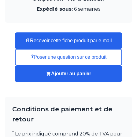
Munari par Stylnove Ceramiche
Expédié sous:
6 semaines
Myo
Nautic by Tekna
Objet insolite
Original BTC
Quintiesse
📄
Recevoir cette fiche produit par e-mail
RADAR
Robers
❓
Poser une question sur ce produit
Robin
Royal Botania
Secto Design
Ajouter au panier
Sedap
Siru
Terzani
Tonone
Trilum
Conditions de paiement et de
TUNTO
retour
Vincent Sheppard
Vistosi
*
Visual Comfort&Co.
Le prix indiqué comprend 20% de TVA pour