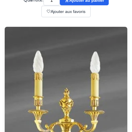
Quantité:
Ajouter au panier
Suspension
Classique
🤍
Ajouter aux favoris
Applique
Lampadaire
Lampe de table
Lustre
Extérieur
Applique d'extérieur
Balise d'extérieur
Lampadaire d'extérieur
Lampe d'extérieur
Plafonnier d'extérieur
Spot & projecteur d'extérieur
Suspension d'extérieur
Tapis
Tapis contemporain
Tapis en peau
Enfants
Luminaire enfant
Autres
Miroir