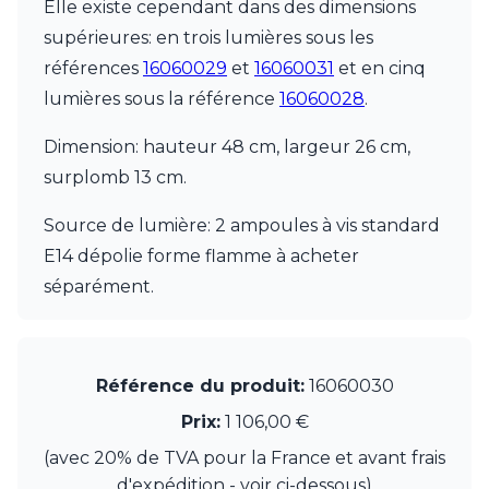
JP Ryckaert
Elle existe cependant dans des dimensions
Karboxx
supérieures: en trois lumières sous les
kdln
références
16060029
et
16060031
et en cinq
Leds C4
lumières sous la référence
16060028
.
Leucos
LichtRaum Funktion
Dimension: hauteur 48 cm, largeur 26 cm,
Lucide
Lucien Gau
surplomb 13 cm.
Luminara
Lumini
Source de lumière: 2 ampoules à vis standard
Lum’Art
E14 dépolie forme flamme à acheter
Lupia Licht
séparément.
Luz Difusion
MA Salgueiro
Marset
Masiero
Référence du produit:
16060030
Matlight
Michael Anastassiades
Prix:
1 106,00 €
Minilampe
(avec 20% de TVA pour la France et avant frais
Moretti Luce
Mullan
d'expédition - voir ci-dessous)