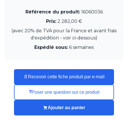
Munari par Stylnove Ceramiche
Myo
Référence du produit:
16060036
Nautic by Tekna
Prix:
2 282,00 €
Objet insolite
Original BTC
(avec 20% de TVA pour la France et avant frais
Quintiesse
d'expédition - voir ci-dessous)
RADAR
Expédié sous:
6 semaines
Robers
Robin
Royal Botania
Secto Design
Sedap
📄
Recevoir cette fiche produit par e-mail
Siru
Terzani
❓
Poser une question sur ce produit
Tonone
Trilum
TUNTO
Ajouter au panier
Vincent Sheppard
Vistosi
Visual Comfort&Co.