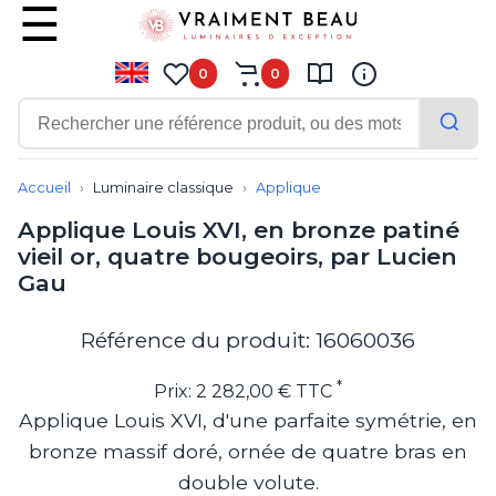
0
0
Contemporain
Applique
Accueil
Luminaire classique
Applique
Balisage
Applique Louis XVI, en bronze patiné
Eclairage tableau
vieil or, quatre bougeoirs, par Lucien
Lampadaire
Gau
Lampe de bureau
Lampe de table
Lampe sans fil
Référence du produit: 16060036
Lustre
Marine
*
Prix: 2 282,00 € TTC
Montagne
Applique Louis XVI, d'une parfaite symétrie, en
Plafonnier
bronze massif doré, ornée de quatre bras en
Salle de bains
Spot
double volute.