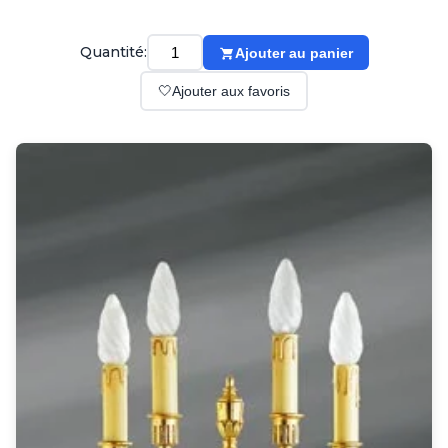
Suspension
Classique
Applique
Quantité:
Ajouter au panier
Lampadaire
🤍
Ajouter aux favoris
Lampe de table
Lustre
Extérieur
Applique d'extérieur
Balise d'extérieur
Lampadaire d'extérieur
Lampe d'extérieur
Plafonnier d'extérieur
Spot & projecteur d'extérieur
Suspension d'extérieur
Tapis
Tapis contemporain
Tapis en peau
Enfants
Luminaire enfant
Autres
Miroir