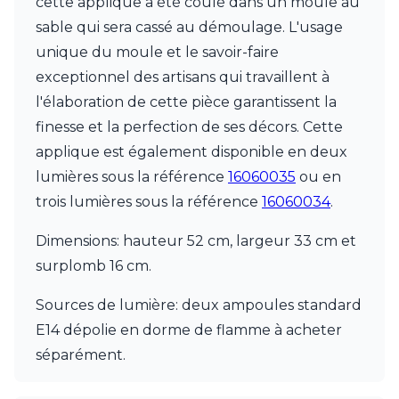
cette applique a été coulé dans un moule au
JP Ryckaert
Karboxx
sable qui sera cassé au démoulage. L'usage
kdln
unique du moule et le savoir-faire
Leds C4
exceptionnel des artisans qui travaillent à
Leucos
LichtRaum Funktion
l'élaboration de cette pièce garantissent la
Lucide
finesse et la perfection de ses décors. Cette
Lucien Gau
applique est également disponible en deux
Luminara
lumières sous la référence
16060035
ou en
Lumini
Lum’Art
trois lumières sous la référence
16060034
.
Lupia Licht
Luz Difusion
Dimensions: hauteur 52 cm, largeur 33 cm et
MA Salgueiro
surplomb 16 cm.
Marset
Masiero
Sources de lumière: deux ampoules standard
Matlight
E14 dépolie en dorme de flamme à acheter
Michael Anastassiades
séparément.
Minilampe
Moretti Luce
Mullan