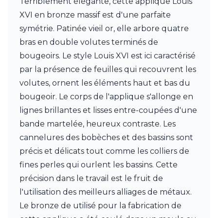
Terriblement élégante, cette applique Louis
Charlot&Cie
XVI en bronze massif est d'une parfaite
Concept Verre
CVL Luminaires
symétrie. Patinée vieil or, elle arbore quatre
Dark
bras en double volutes terminés de
Edito Paris
bougeoirs. Le style Louis XVI est ici caractérisé
Elstead Lighting
par la présence de feuilles qui recouvrent les
Estro
Faro
volutes, ornent les éléments haut et bas du
Ferroluce
bougeoir. Le corps de l'applique s'allonge en
Ferroluce Classic
lignes brillantes et lisses entre-coupées d'une
Fine Art Lamps
Fontini
bande martelée, heureux contraste. Les
Gau Lighting
cannelures des bobèches et des bassins sont
HARTE
précis et délicats tout comme les colliers de
Hind Rabii
fines perles qui ourlent les bassins. Cette
Hisle
Holtkötter
précision dans le travail est le fruit de
Hudson Valley
l'utilisation des meilleurs alliages de métaux.
Italamp
Le bronze de utilisé pour la fabrication de
Jacques Garcia