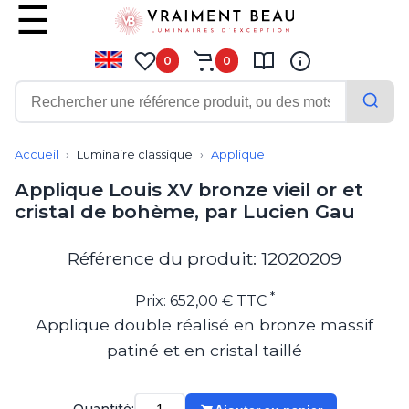
0
0
Contemporain
Applique
Accueil
Luminaire classique
Applique
Balisage
Applique Louis XV bronze vieil or et
Eclairage tableau
cristal de bohème, par Lucien Gau
Lampadaire
Lampe de bureau
Lampe de table
Référence du produit: 12020209
Lampe sans fil
Lustre
*
Prix: 652,00 € TTC
Marine
Applique double réalisé en bronze massif
Montagne
patiné et en cristal taillé
Plafonnier
Salle de bains
Spot