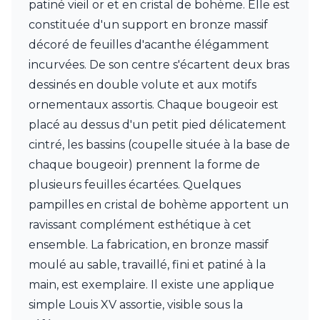
patiné vieil or et en cristal de bohème. Elle est
Charlot&Cie
Concept Verre
constituée d'un support en bronze massif
CVL Luminaires
décoré de feuilles d'acanthe élégamment
Dark
incurvées. De son centre s'écartent deux bras
Edito Paris
dessinés en double volute et aux motifs
Elstead Lighting
Estro
ornementaux assortis. Chaque bougeoir est
Faro
placé au dessus d'un petit pied délicatement
Ferroluce
cintré, les bassins (coupelle située à la base de
Ferroluce Classic
chaque bougeoir) prennent la forme de
Fine Art Lamps
Fontini
plusieurs feuilles écartées. Quelques
Gau Lighting
pampilles en cristal de bohème apportent un
HARTE
ravissant complément esthétique à cet
Hind Rabii
Hisle
ensemble. La fabrication, en bronze massif
Holtkötter
moulé au sable, travaillé, fini et patiné à la
Hudson Valley
main, est exemplaire. Il existe une applique
Italamp
simple Louis XV assortie, visible sous la
Jacques Garcia