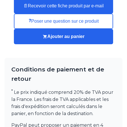
Munari par Stylnove Ceramiche
📄
Recevoir cette fiche produit par e-mail
Myo
Nautic by Tekna
❓
Poser une question sur ce produit
Objet insolite
Original BTC
Quintiesse
Ajouter au panier
RADAR
Robers
Robin
Royal Botania
Secto Design
Conditions de paiement et de
Sedap
retour
Siru
Terzani
*
Le prix indiqué comprend 20% de TVA pour
Tonone
Trilum
la France. Les frais de TVA applicables et les
TUNTO
frais d'expédition seront calculés dans le
Vincent Sheppard
panier, en fonction de la destination.
Vistosi
Visual Comfort&Co.
PayPal peut proposer un paiement en
4