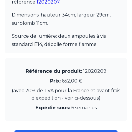
JP Ryckaert
référence
12020207
.
Karboxx
kdln
Dimensions: hauteur 34cm, largeur 29cm,
Leds C4
surplomb 11cm.
Leucos
LichtRaum Funktion
Source de lumière: deux ampoules à vis
Lucide
standard E14, dépolie forme flamme.
Lucien Gau
Luminara
Lumini
Lum’Art
Référence du produit:
12020209
Lupia Licht
Luz Difusion
Prix:
652,00 €
MA Salgueiro
(avec 20% de TVA pour la France et avant frais
Marset
d'expédition - voir ci-dessous)
Masiero
Matlight
Expédié sous:
6 semaines
Michael Anastassiades
Minilampe
Moretti Luce
Mullan