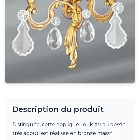
Rangement
Table d'appoint
Accessoires
Accessoires luminaire
Ampoule
Interrupteurs
Toutes nos marques
Aldo Bernardi
Angel des Montagnes
Aromas
Arteriors
Artistar
Arturo Alvarez
Atelier Areti
Ateliers&Torsades
Description du produit
AXIS71
Barovier&Toso
Baulmann Leuchten
Distinguée, cette applique Louis XV au dessin
bpe:LICHT
très abouti est réalisée en bronze massif
Brand Von Egmond