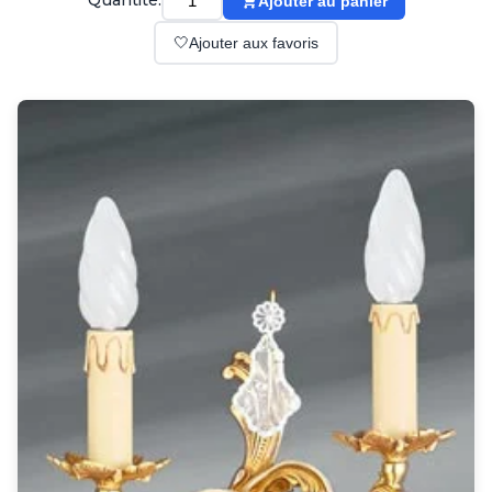
Quantité:
Ajouter au panier
Suspension
Classique
🤍
Ajouter aux favoris
Applique
Lampadaire
Lampe de table
Lustre
Extérieur
Applique d'extérieur
Balise d'extérieur
Lampadaire d'extérieur
Lampe d'extérieur
Plafonnier d'extérieur
Spot & projecteur d'extérieur
Suspension d'extérieur
Tapis
Tapis contemporain
Tapis en peau
Enfants
Luminaire enfant
Autres
Miroir