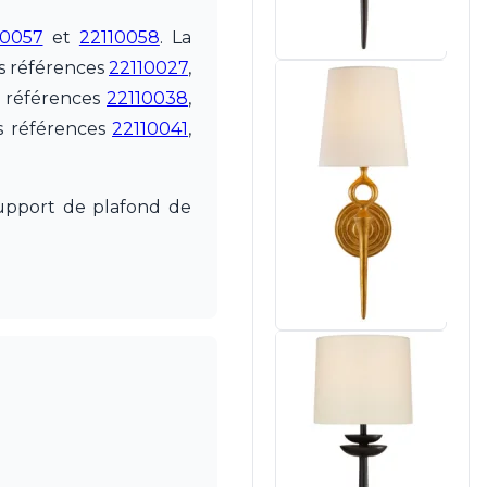
10057
et
22110058
. La
es références
22110027
,
es références
22110038
,
es références
22110041
,
support de plafond de