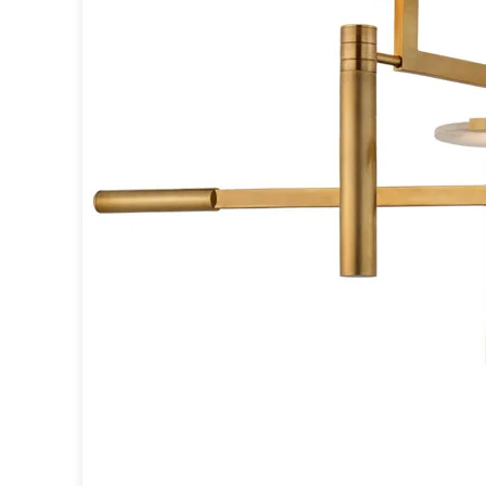
Miroir
Rangement
Table d'appoint
Accessoires
Accessoires luminaire
Ampoule
Interrupteurs
Toutes nos marques
Aldo Bernardi
Angel des Montagnes
Aromas
Arteriors
Artistar
Arturo Alvarez
Atelier Areti
Ateliers&Torsades
AXIS71
Barovier&Toso
Baulmann Leuchten
bpe:LICHT