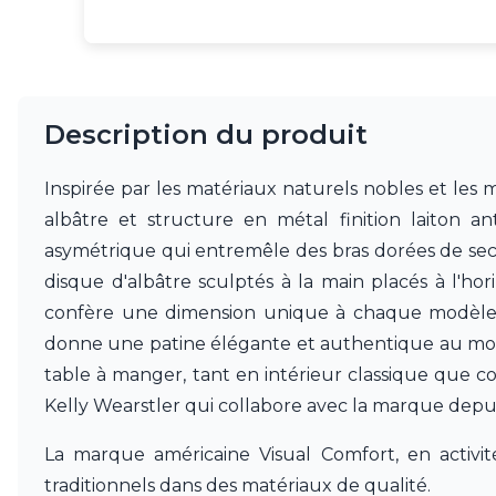
Brand Von Egmond
Charlot&Cie
Concept Verre
CVL Luminaires
Dark
Edito Paris
Description du produit
Elstead Lighting
Estro
Inspirée par les matériaux naturels nobles et les
Faro
albâtre et structure en métal finition laiton a
Ferroluce
Ferroluce Classic
asymétrique qui entremêle des bras dorées de secti
Fine Art Lamps
disque d'albâtre sculptés à la main placés à l'hori
Fontini
confère une dimension unique à chaque modèle ave
Gau Lighting
donne une patine élégante et authentique au modè
HARTE
Hind Rabii
table à manger, tant en intérieur classique que c
Hisle
Kelly Wearstler qui collabore avec la marque dep
Holtkötter
Hudson Valley
La marque américaine Visual Comfort, en activ
Italamp
traditionnels dans des matériaux de qualité.
Jacques Garcia