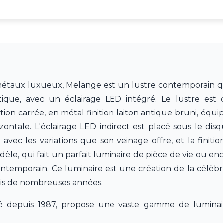
 métaux luxueux, Melange est un lustre contemporain q
ntique, avec un éclairage LED intégré. Le lustre est
on carrée, en métal finition laiton antique bruni, équip
zontale. L'éclairage LED indirect est placé sous le disq
c les variations que son veinage offre, et la finition
le, qui fait un parfait luminaire de pièce de vie ou e
ontemporain. Ce luminaire est une création de la célèb
uis de nombreuses années.
ité depuis 1987, propose une vaste gamme de luminai