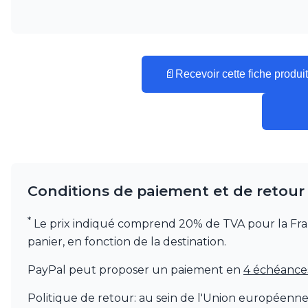
Mullan
Munari par Stylnove Ceramiche
Myo
Nautic by Tekna
Objet insolite
📄
Recevoir cette fiche produit
Original BTC
Quintiesse
RADAR
Robers
Robin
Royal Botania
Secto Design
Conditions de paiement et de retour
Sedap
Siru
Terzani
*
Le prix indiqué comprend 20% de TVA pour la France.
Tonone
panier, en fonction de la destination.
Trilum
TUNTO
PayPal peut proposer un paiement en
4 échéances 
Vincent Sheppard
Vistosi
Politique de retour: au sein de l'Union européenn