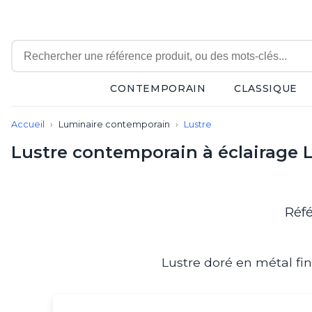
CONTEMPORAIN
CLASSIQUE
Contemporain
Accueil
Luminaire contemporain
Lustre
Applique
Balisage
Lustre contemporain à éclairage 
Eclairage tableau
Lampadaire
Lampe de bureau
Lampe de table
Réfé
Lampe sans fil
Lustre
Marine
Lustre doré en métal fini
Montagne
Plafonnier
Salle de bains