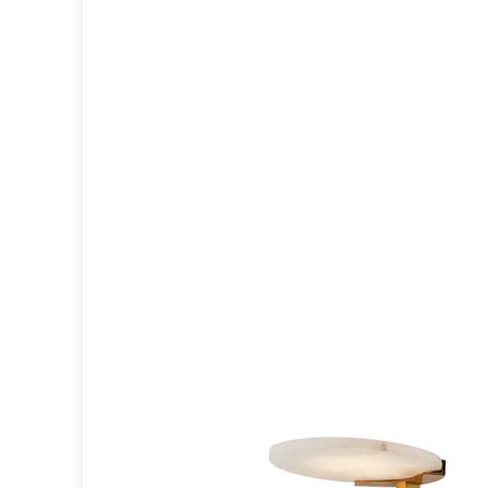
Spot
Suspension
Classique
Applique
Lampadaire
Lampe de table
Lustre
Extérieur
Applique d'extérieur
Balise d'extérieur
Lampadaire d'extérieur
Lampe d'extérieur
Plafonnier d'extérieur
Spot & projecteur d'extérieur
Suspension d'extérieur
Tapis
Tapis contemporain
Tapis en peau
Enfants
Luminaire enfant
Autres