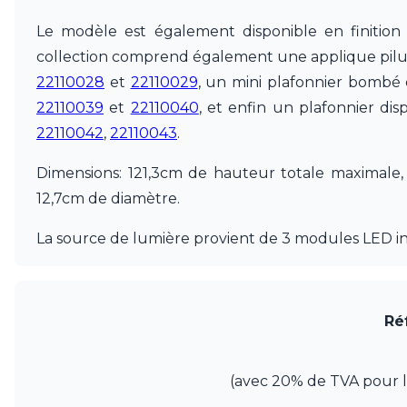
JP Ryckaert
Le modèle est également disponible en finition 
Karboxx
collection comprend également une applique pilule 
kdln
Leds C4
22110028
et
22110029
, un mini plafonnier bombé e
Leucos
22110039
et
22110040
, et enfin un plafonnier dis
LichtRaum Funktion
22110042
,
22110043
.
Lucide
Lucien Gau
Dimensions: 121,3cm de hauteur totale maximale,
Luminara
Lumini
12,7cm de diamètre.
Lum’Art
Lupia Licht
La source de lumière provient de 3 modules LED in
Luz Difusion
MA Salgueiro
Marset
Masiero
Ré
Matlight
Michael Anastassiades
Minilampe
(avec 20% de TVA pour la 
Moretti Luce