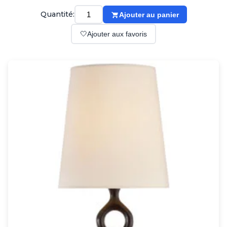
Suspension
Classique
Quantité:
Ajouter au panier
Applique
🤍
Ajouter aux favoris
Lampadaire
Lampe de table
Lustre
Extérieur
Applique d'extérieur
Balise d'extérieur
Lampadaire d'extérieur
Lampe d'extérieur
Plafonnier d'extérieur
Spot & projecteur d'extérieur
Suspension d'extérieur
Tapis
Tapis contemporain
Tapis en peau
Enfants
Luminaire enfant
Autres
Miroir