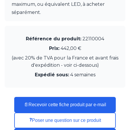
maximum, ou équivalent LED, à acheter
Munari par Stylnove Ceramiche
Myo
séparément.
Nautic by Tekna
Objet insolite
Original BTC
Quintiesse
Référence du produit:
22110004
RADAR
Prix:
442,00 €
Robers
Robin
(avec 20% de TVA pour la France et avant frais
Royal Botania
d'expédition - voir ci-dessous)
Secto Design
Expédié sous:
4 semaines
Sedap
Siru
Terzani
Tonone
Trilum
📄
Recevoir cette fiche produit par e-mail
TUNTO
Vincent Sheppard
Vistosi
❓
Poser une question sur ce produit
Visual Comfort&Co.