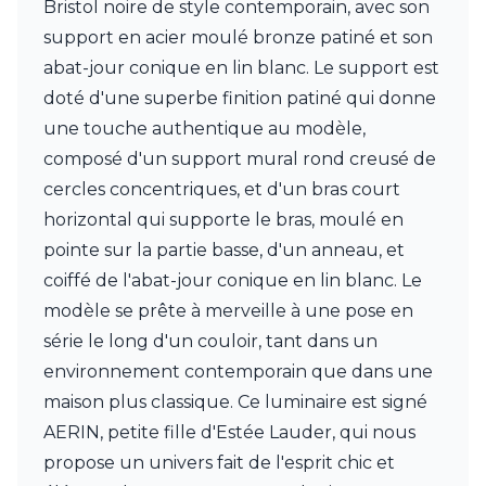
Bristol noire de style contemporain, avec son
Charlot&Cie
Concept Verre
support en acier moulé bronze patiné et son
CVL Luminaires
abat-jour conique en lin blanc. Le support est
Dark
doté d'une superbe finition patiné qui donne
Edito Paris
une touche authentique au modèle,
Elstead Lighting
Estro
composé d'un support mural rond creusé de
Faro
cercles concentriques, et d'un bras court
Ferroluce
horizontal qui supporte le bras, moulé en
Ferroluce Classic
pointe sur la partie basse, d'un anneau, et
Fine Art Lamps
Fontini
coiffé de l'abat-jour conique en lin blanc. Le
Gau Lighting
modèle se prête à merveille à une pose en
HARTE
série le long d'un couloir, tant dans un
Hind Rabii
Hisle
environnement contemporain que dans une
Holtkötter
maison plus classique. Ce luminaire est signé
Hudson Valley
AERIN, petite fille d'Estée Lauder, qui nous
Italamp
propose un univers fait de l'esprit chic et
Jacques Garcia