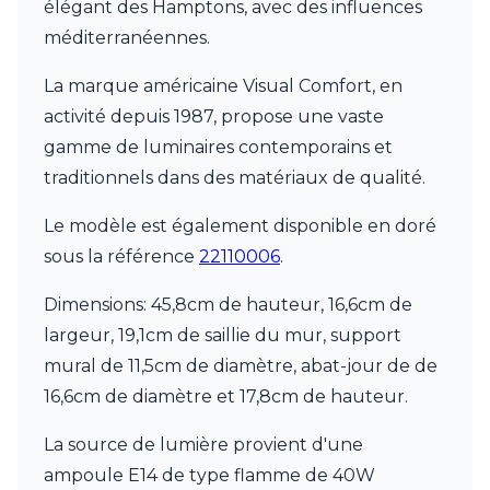
JP Ryckaert
élégant des Hamptons, avec des influences
Karboxx
méditerranéennes.
kdln
Leds C4
La marque américaine Visual Comfort, en
Leucos
activité depuis 1987, propose une vaste
LichtRaum Funktion
gamme de luminaires contemporains et
Lucide
Lucien Gau
traditionnels dans des matériaux de qualité.
Luminara
Lumini
Le modèle est également disponible en doré
Lum’Art
sous la référence
22110006
.
Lupia Licht
Luz Difusion
Dimensions: 45,8cm de hauteur, 16,6cm de
MA Salgueiro
largeur, 19,1cm de saillie du mur, support
Marset
Masiero
mural de 11,5cm de diamètre, abat-jour de de
Matlight
16,6cm de diamètre et 17,8cm de hauteur.
Michael Anastassiades
Minilampe
La source de lumière provient d'une
Moretti Luce
ampoule E14 de type flamme de 40W
Mullan