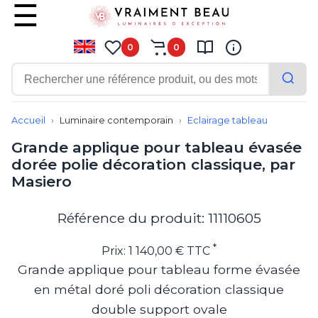
0
0
Contemporain
Applique
Accueil
Luminaire contemporain
Eclairage tableau
Balisage
Grande applique pour tableau évasée
Eclairage tableau
dorée polie décoration classique, par
Lampadaire
Masiero
Lampe de bureau
Lampe de table
Lampe sans fil
Référence du produit: 11110605
Lustre
Marine
*
Prix: 1 140,00 € TTC
Montagne
Grande applique pour tableau forme évasée
Plafonnier
en métal doré poli décoration classique
Salle de bains
Spot
double support ovale