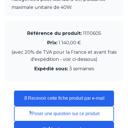
Munari par Stylnove Ceramiche
maximale unitaire de 40W.
Myo
Nautic by Tekna
Objet insolite
Original BTC
Référence du produit:
11110605
Quintiesse
Prix:
1 140,00 €
RADAR
Robers
(avec 20% de TVA pour la France et avant frais
Robin
d'expédition - voir ci-dessous)
Royal Botania
Secto Design
Expédié sous:
3 semaines
Sedap
Siru
Terzani
Tonone
📄
Recevoir cette fiche produit par e-mail
Trilum
TUNTO
Vincent Sheppard
❓
Poser une question sur ce produit
Vistosi
Visual Comfort&Co.