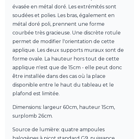
JP Ryckaert
évasée en métal doré. Les extrémités sont
Karboxx
kdln
soudées et polies. Les bras, également en
Leds C4
métal doré poli, prennent une forme
Leucos
courbée très gracieuse. Une discrète rotule
LichtRaum Funktion
permet de modifier l'orientation de cette
Lucide
Lucien Gau
applique. Les deux supports muraux sont de
Luminara
forme ovale. La hauteur hors tout de cette
Lumini
applique n'est que de 15cm - elle peut donc
Lum’Art
être installée dans des cas où la place
Lupia Licht
Luz Difusion
disponible entre le haut du tableau et le
MA Salgueiro
plafond est limitée.
Marset
Masiero
Dimensions: largeur 60cm, hauteur 15cm,
Matlight
surplomb 26cm.
Michael Anastassiades
Minilampe
Source de lumière: quatre ampoules
Moretti Luce
Mullan
halogènes à picot standard G9, puissance