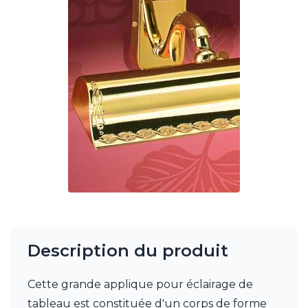
Charlot&Cie
Concept Verre
CVL Luminaires
Dark
Edito Paris
Elstead Lighting
Estro
Faro
Ferroluce
Ferroluce Classic
Fine Art Lamps
Fontini
Gau Lighting
HARTE
Hind Rabii
Hisle
Description du produit
Holtkötter
Hudson Valley
Italamp
Cette grande applique pour éclairage de
Jacques Garcia
tableau est constituée d'un corps de forme