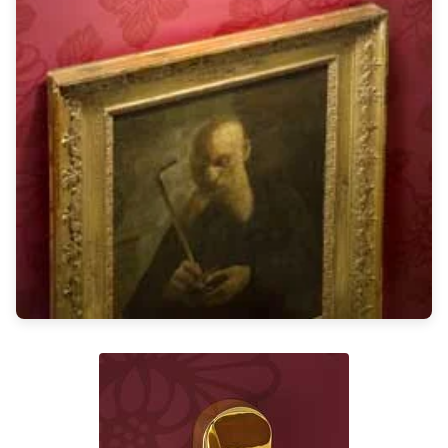
Rangement
Table d'appoint
Accessoires
Accessoires luminaire
Ampoule
Interrupteurs
Toutes nos marques
Aldo Bernardi
Angel des Montagnes
Aromas
Arteriors
Artistar
Arturo Alvarez
Atelier Areti
Ateliers&Torsades
AXIS71
Barovier&Toso
Baulmann Leuchten
bpe:LICHT
Brand Von Egmond