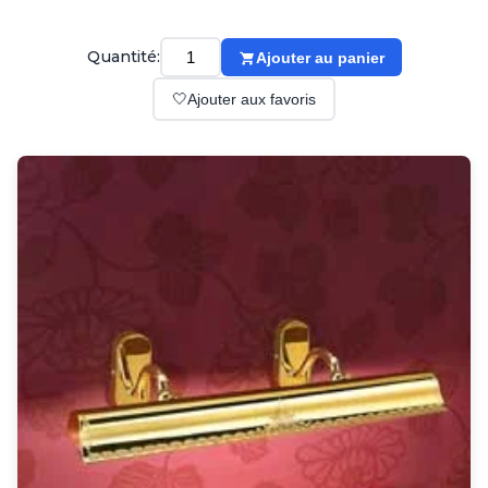
Suspension
Classique
Applique
Quantité:
Ajouter au panier
Lampadaire
🤍
Ajouter aux favoris
Lampe de table
Lustre
Extérieur
Applique d'extérieur
Balise d'extérieur
Lampadaire d'extérieur
Lampe d'extérieur
Plafonnier d'extérieur
Spot & projecteur d'extérieur
Suspension d'extérieur
Tapis
Tapis contemporain
Tapis en peau
Enfants
Luminaire enfant
Autres
Miroir