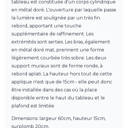
tableau est constituée d'un corps cylindrique
Charlot&Cie
Concept Verre
en métal doré. L'ouverture par laquelle passe
CVL Luminaires
la lumière est soulignée par un très fin
Dark
rebord, apportant une touche
Edito Paris
supplémentaire de raffinement. Les
Elstead Lighting
Estro
extrémités sont serties. Les bras, également
Faro
en métal doré mat, prennent une forme
Ferroluce
légèrement courbée très sobre. Les deux
Ferroluce Classic
support muraux sont de forme ronde, à
Fine Art Lamps
Fontini
rebord aplati. La hauteur hors tout de cette
Gau Lighting
applique n'est que de 15cm - elle peut donc
HARTE
être installée dans des cas où la place
Hind Rabii
Hisle
disponible entre le haut du tableau et le
Holtkötter
plafond est limitée.
Hudson Valley
Italamp
Dimensions: largeur 60cm, hauteur 15cm,
Jacques Garcia
surplomb 20cm.