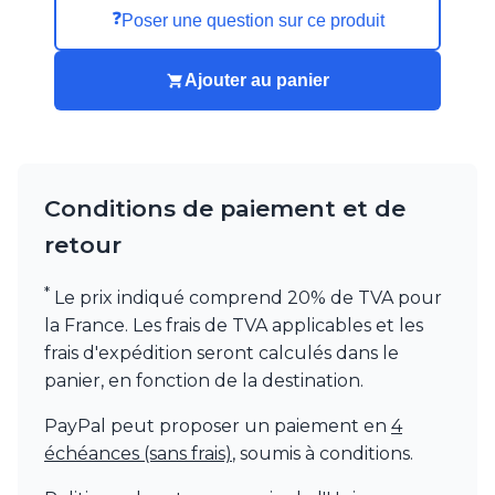
Munari par Stylnove Ceramiche
❓
Poser une question sur ce produit
Myo
Nautic by Tekna
Ajouter au panier
Objet insolite
Original BTC
Quintiesse
RADAR
Robers
Conditions de paiement et de
Robin
Royal Botania
retour
Secto Design
Sedap
*
Le prix indiqué comprend 20% de TVA pour
Siru
la France. Les frais de TVA applicables et les
Terzani
frais d'expédition seront calculés dans le
Tonone
panier, en fonction de la destination.
Trilum
TUNTO
PayPal peut proposer un paiement en
4
Vincent Sheppard
échéances (sans frais)
, soumis à conditions.
Vistosi
Visual Comfort&Co.