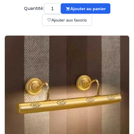
Suspension
Classique
Quantité:
Ajouter au panier
Applique
🤍
Ajouter aux favoris
Lampadaire
Lampe de table
Lustre
Extérieur
Applique d'extérieur
Balise d'extérieur
Lampadaire d'extérieur
Lampe d'extérieur
Plafonnier d'extérieur
Spot & projecteur d'extérieur
Suspension d'extérieur
Tapis
Tapis contemporain
Tapis en peau
Enfants
Luminaire enfant
Autres
Miroir