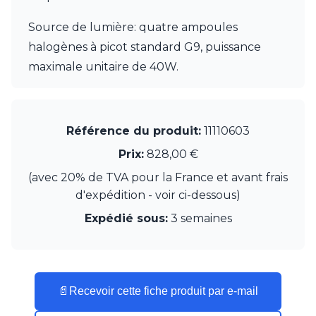
JP Ryckaert
Karboxx
Source de lumière: quatre ampoules
kdln
halogènes à picot standard G9, puissance
Leds C4
Leucos
maximale unitaire de 40W.
LichtRaum Funktion
Lucide
Lucien Gau
Luminara
Référence du produit:
11110603
Lumini
Prix:
828,00 €
Lum’Art
Lupia Licht
(avec 20% de TVA pour la France et avant frais
Luz Difusion
d'expédition - voir ci-dessous)
MA Salgueiro
Expédié sous:
3 semaines
Marset
Masiero
Matlight
Michael Anastassiades
Minilampe
📄
Recevoir cette fiche produit par e-mail
Moretti Luce
Mullan