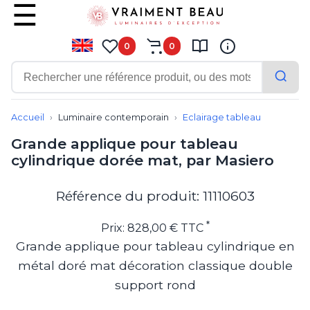
0
0
Contemporain
Applique
Accueil
Luminaire contemporain
Eclairage tableau
Balisage
Grande applique pour tableau
Eclairage tableau
cylindrique dorée mat, par Masiero
Lampadaire
Lampe de bureau
Lampe de table
Référence du produit: 11110603
Lampe sans fil
Lustre
*
Prix: 828,00 € TTC
Marine
Grande applique pour tableau cylindrique en
Montagne
métal doré mat décoration classique double
Plafonnier
Salle de bains
support rond
Spot