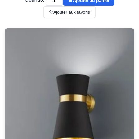
Quantité:
Ajouter au panier
Suspension
Classique
🤍
Ajouter aux favoris
Applique
Lampadaire
Lampe de table
Lustre
Extérieur
Applique d'extérieur
Balise d'extérieur
Lampadaire d'extérieur
Lampe d'extérieur
Plafonnier d'extérieur
Spot & projecteur d'extérieur
Suspension d'extérieur
Tapis
Tapis contemporain
Tapis en peau
Enfants
Luminaire enfant
Autres
Miroir