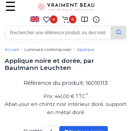
0
0
Contemporain
Applique
Accueil
Luminaire contemporain
Applique
Balisage
Applique noire et dorée, par
Eclairage tableau
Baulmann Leuchten
Lampadaire
Lampe de bureau
Lampe de table
Référence du produit: 16010113
Lampe sans fil
Lustre
*
Prix: 441,00 € TTC
Marine
Abat-jour en chintz noir intérieur doré, support
Montagne
en métal doré
Plafonnier
Salle de bains
Spot