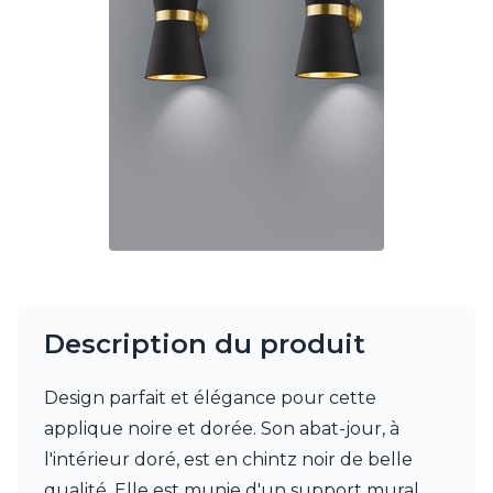
Charlot&Cie
Concept Verre
CVL Luminaires
Dark
Edito Paris
Elstead Lighting
Estro
Faro
Ferroluce
Ferroluce Classic
Fine Art Lamps
Fontini
Gau Lighting
HARTE
Description du produit
Hind Rabii
Hisle
Design parfait et élégance pour cette
Holtkötter
Hudson Valley
applique noire et dorée. Son abat-jour, à
Italamp
l'intérieur doré, est en chintz noir de belle
Jacques Garcia
qualité. Elle est munie d'un support mural