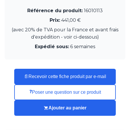
Munari par Stylnove Ceramiche
Référence du produit:
16010113
Myo
Nautic by Tekna
Prix:
441,00 €
Objet insolite
(avec 20% de TVA pour la France et avant frais
Original BTC
d'expédition - voir ci-dessous)
Quintiesse
RADAR
Expédié sous:
6 semaines
Robers
Robin
Royal Botania
Secto Design
Sedap
📄
Recevoir cette fiche produit par e-mail
Siru
Terzani
❓
Poser une question sur ce produit
Tonone
Trilum
TUNTO
Ajouter au panier
Vincent Sheppard
Vistosi
Visual Comfort&Co.