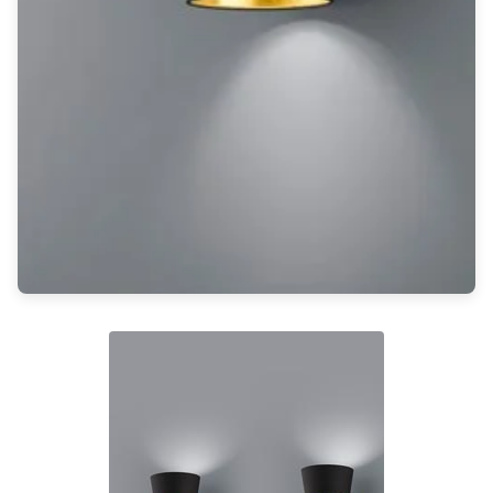
Rangement
Table d'appoint
Accessoires
Accessoires luminaire
Ampoule
Interrupteurs
Toutes nos marques
Aldo Bernardi
Angel des Montagnes
Aromas
Arteriors
Artistar
Arturo Alvarez
Atelier Areti
Ateliers&Torsades
AXIS71
Barovier&Toso
Baulmann Leuchten
bpe:LICHT
Brand Von Egmond