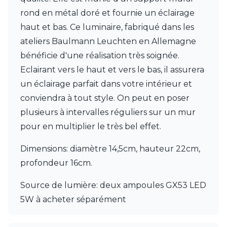
JP Ryckaert
rond en métal doré et fournie un éclairage
Karboxx
kdln
haut et bas. Ce luminaire, fabriqué dans les
Leds C4
ateliers Baulmann Leuchten en Allemagne
Leucos
bénéficie d'une réalisation très soignée.
LichtRaum Funktion
Lucide
Eclairant vers le haut et vers le bas, il assurera
Lucien Gau
un éclairage parfait dans votre intérieur et
Luminara
conviendra à tout style. On peut en poser
Lumini
plusieurs à intervalles réguliers sur un mur
Lum’Art
Lupia Licht
pour en multiplier le très bel effet.
Luz Difusion
MA Salgueiro
Dimensions: diamètre 14,5cm, hauteur 22cm,
Marset
profondeur 16cm.
Masiero
Matlight
Source de lumière: deux ampoules GX53 LED
Michael Anastassiades
5W à acheter séparément
Minilampe
Moretti Luce
Mullan