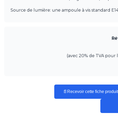
Mullan
Munari par Stylnove Ceramiche
Source de lumière: une ampoule à vis standard E1
Myo
Nautic by Tekna
Objet insolite
Original BTC
Quintiesse
Ré
RADAR
Robers
Robin
(avec 20% de TVA pour la 
Royal Botania
Secto Design
Sedap
Siru
Terzani
Tonone
📄
Recevoir cette fiche produit
Trilum
TUNTO
Vincent Sheppard
Vistosi