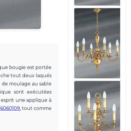
nique bougie est portée
bèche tout deux laqués
ue de moulage au sable
plique sont exécutées
 esprit une applique à
16060109
, tout comme