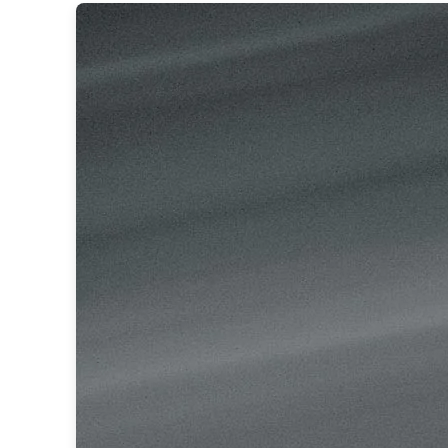
Spot
Suspension
Classique
Applique
Lampadaire
Lampe de table
Lustre
Extérieur
Applique d'extérieur
Balise d'extérieur
Lampadaire d'extérieur
Lampe d'extérieur
Plafonnier d'extérieur
Spot & projecteur d'extérieur
Suspension d'extérieur
Tapis
Tapis contemporain
Tapis en peau
Enfants
Luminaire enfant
Autres