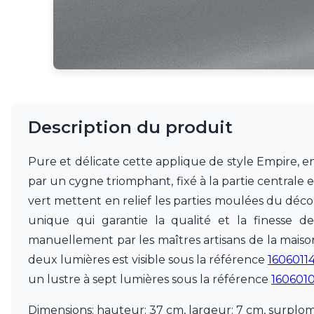
JP Ryckaert
Karboxx
kdln
Leds C4
Leucos
LichtRaum Funktion
Lucide
Lucien Gau
Description du produit
Luminara
Lumini
Pure et délicate cette applique de style Empire, en
Lum’Art
par un cygne triomphant, fixé à la partie centrale 
Lupia Licht
Luz Difusion
vert mettent en relief les parties moulées du déco
MA Salgueiro
unique qui garantie la qualité et la finesse d
Marset
manuellement par les maîtres artisans de la maiso
Masiero
deux lumières est visible sous la référence
1606011
Matlight
Michael Anastassiades
un lustre à sept lumières sous la référence
160601
Minilampe
Moretti Luce
Dimensions: hauteur: 37 cm, largeur: 7 cm, surplo