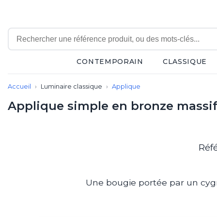
CONTEMPORAIN
CLASSIQUE
Contemporain
Accueil
Luminaire classique
Applique
Applique
Balisage
Applique simple en bronze massif
Eclairage tableau
Lampadaire
Lampe de bureau
Lampe de table
Réf
Lampe sans fil
Lustre
Marine
Une bougie portée par un cygne
Montagne
Plafonnier
Salle de bains