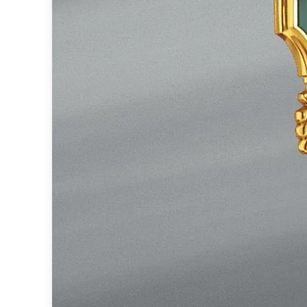
Brand Von Egmond
Charlot&Cie
Concept Verre
CVL Luminaires
Dark
Edito Paris
Elstead Lighting
Estro
Faro
Ferroluce
Ferroluce Classic
Fine Art Lamps
Fontini
Gau Lighting
HARTE
Hind Rabii
Hisle
Holtkötter
Hudson Valley
Italamp
Jacques Garcia