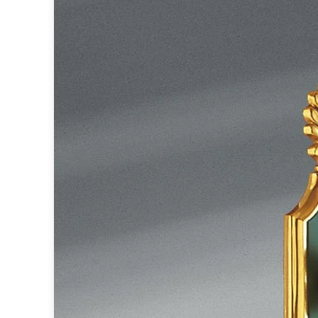
Miroir
Rangement
Table d'appoint
Accessoires
Accessoires luminaire
Ampoule
Interrupteurs
Toutes nos marques
Aldo Bernardi
Angel des Montagnes
Aromas
Arteriors
Artistar
Arturo Alvarez
Atelier Areti
Ateliers&Torsades
AXIS71
Barovier&Toso
Baulmann Leuchten
bpe:LICHT