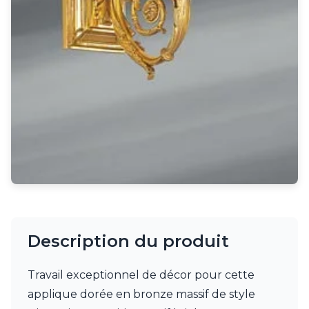
Rangement
Table d'appoint
Accessoires
Accessoires luminaire
Ampoule
Interrupteurs
Toutes nos marques
Aldo Bernardi
Angel des Montagnes
Aromas
Arteriors
Artistar
Arturo Alvarez
Atelier Areti
Ateliers&Torsades
Description du produit
AXIS71
Barovier&Toso
Baulmann Leuchten
Travail exceptionnel de décor pour cette
bpe:LICHT
applique dorée en bronze massif de style
Brand Von Egmond