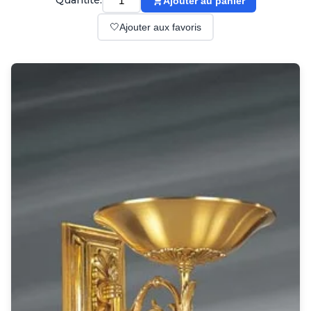
Quantité:
Ajouter au panier
Suspension
Classique
🤍
Ajouter aux favoris
Applique
Lampadaire
Lampe de table
Lustre
Extérieur
Applique d'extérieur
Balise d'extérieur
Lampadaire d'extérieur
Lampe d'extérieur
Plafonnier d'extérieur
Spot & projecteur d'extérieur
Suspension d'extérieur
Tapis
Tapis contemporain
Tapis en peau
Enfants
Luminaire enfant
Autres
Miroir