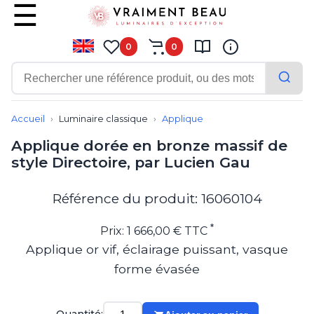
0
0
Contemporain
Applique
Accueil
Luminaire classique
Applique
Balisage
Applique dorée en bronze massif de
Eclairage tableau
style Directoire, par Lucien Gau
Lampadaire
Lampe de bureau
Lampe de table
Référence du produit: 16060104
Lampe sans fil
Lustre
*
Prix: 1 666,00 € TTC
Marine
Applique or vif, éclairage puissant, vasque
Montagne
forme évasée
Plafonnier
Salle de bains
Spot