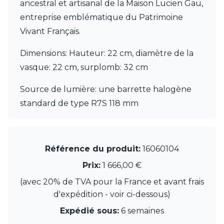
JP Ryckaert
ancestral et artisanal de la Maison Lucien Gau,
Karboxx
entreprise emblématique du Patrimoine
kdln
Vivant Français.
Leds C4
Leucos
Dimensions: Hauteur: 22 cm, diamètre de la
LichtRaum Funktion
vasque: 22 cm, surplomb: 32 cm
Lucide
Lucien Gau
Source de lumière: une barrette halogène
Luminara
Lumini
standard de type R7S 118 mm
Lum’Art
Lupia Licht
Luz Difusion
MA Salgueiro
Référence du produit:
16060104
Marset
Prix:
1 666,00 €
Masiero
Matlight
(avec 20% de TVA pour la France et avant frais
Michael Anastassiades
d'expédition - voir ci-dessous)
Minilampe
Expédié sous:
6 semaines
Moretti Luce
Mullan