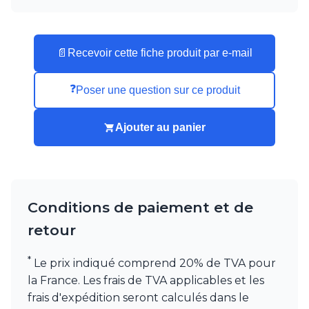
Munari par Stylnove Ceramiche
Myo
Nautic by Tekna
📄
Recevoir cette fiche produit par e-mail
Objet insolite
Original BTC
Quintiesse
❓
Poser une question sur ce produit
RADAR
Robers
Ajouter au panier
Robin
Royal Botania
Secto Design
Sedap
Siru
Conditions de paiement et de
Terzani
Tonone
retour
Trilum
TUNTO
*
Le prix indiqué comprend 20% de TVA pour
Vincent Sheppard
la France. Les frais de TVA applicables et les
Vistosi
frais d'expédition seront calculés dans le
Visual Comfort&Co.