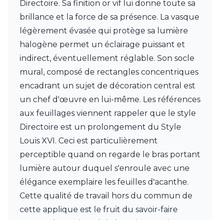
Directoire. Sa finition or vif lui donne toute sa
Charlot&Cie
Concept Verre
brillance et la force de sa présence. La vasque
CVL Luminaires
légèrement évasée qui protège sa lumière
Dark
halogène permet un éclairage puissant et
Edito Paris
indirect, éventuellement réglable. Son socle
Elstead Lighting
Estro
mural, composé de rectangles concentriques
Faro
encadrant un sujet de décoration central est
Ferroluce
un chef d'œuvre en lui-même. Les références
Ferroluce Classic
aux feuillages viennent rappeler que le style
Fine Art Lamps
Fontini
Directoire est un prolongement du Style
Gau Lighting
Louis XVI. Ceci est particulièrement
HARTE
perceptible quand on regarde le bras portant
Hind Rabii
Hisle
lumière autour duquel s'enroule avec une
Holtkötter
élégance exemplaire les feuilles d'acanthe.
Hudson Valley
Cette qualité de travail hors du commun de
Italamp
cette applique est le fruit du savoir-faire
Jacques Garcia