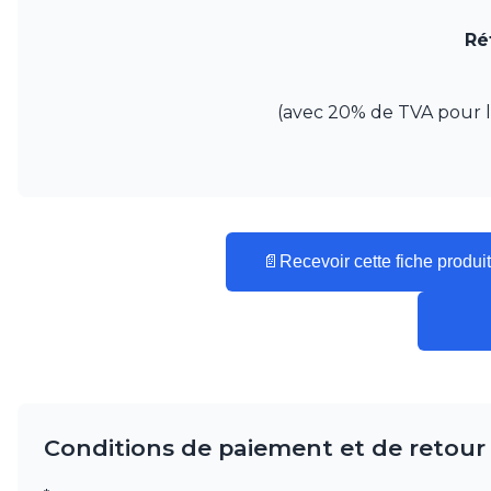
Mullan
Munari par Stylnove Ceramiche
Ré
Myo
Nautic by Tekna
Objet insolite
(avec 20% de TVA pour la 
Original BTC
Quintiesse
RADAR
Robers
Robin
Royal Botania
📄
Recevoir cette fiche produit
Secto Design
Sedap
Siru
Terzani
Tonone
Trilum
TUNTO
Conditions de paiement et de retour
Vincent Sheppard
Vistosi