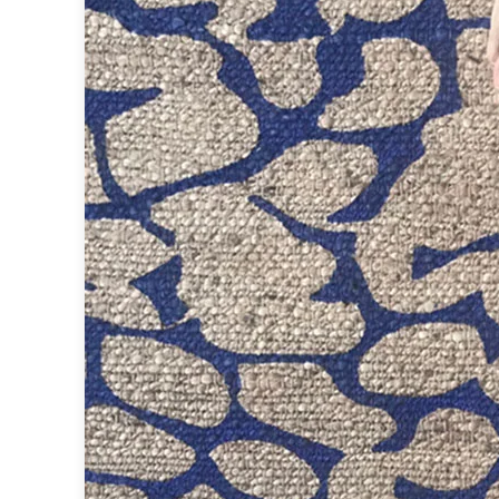
Spot
Suspension
Classique
Applique
Lampadaire
Lampe de table
Lustre
Extérieur
Applique d'extérieur
Balise d'extérieur
Lampadaire d'extérieur
Lampe d'extérieur
Plafonnier d'extérieur
Spot & projecteur d'extérieur
Suspension d'extérieur
Tapis
Tapis contemporain
Tapis en peau
Enfants
Luminaire enfant
Autres