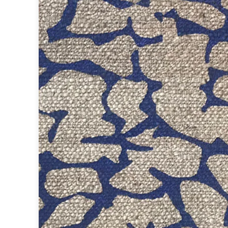
Miroir
Rangement
Table d'appoint
Accessoires
Accessoires luminaire
Ampoule
Interrupteurs
Toutes nos marques
Aldo Bernardi
Angel des Montagnes
Aromas
Arteriors
Artistar
Arturo Alvarez
Atelier Areti
Ateliers&Torsades
AXIS71
Barovier&Toso
Baulmann Leuchten
bpe:LICHT