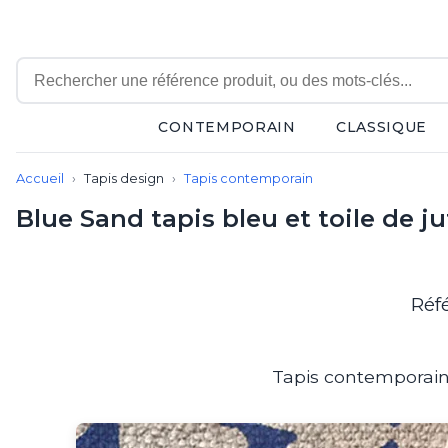
CONTEMPORAIN
CLASSIQUE
Contemporain
Accueil
Tapis design
Tapis contemporain
Applique
Balisage
Blue Sand tapis bleu et toile de j
Eclairage tableau
Lampadaire
Lampe de bureau
Lampe de table
Réf
Lampe sans fil
Lustre
Marine
Tapis contemporain 1
Montagne
Plafonnier
Salle de bains