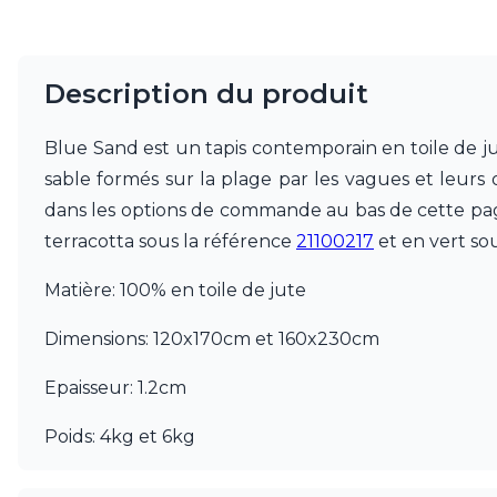
JP Ryckaert
Karboxx
kdln
Description du produit
Leds C4
Leucos
LichtRaum Funktion
Blue Sand est un tapis contemporain en toile de jute
Lucide
sable formés sur la plage par les vagues et leurs 
Lucien Gau
dans les options de commande au bas de cette page
Luminara
terracotta sous la référence
21100217
et en vert so
Lumini
Lum’Art
Matière: 100% en toile de jute
Lupia Licht
Luz Difusion
Dimensions: 120x170cm et 160x230cm
MA Salgueiro
Marset
Epaisseur: 1.2cm
Masiero
Matlight
Poids: 4kg et 6kg
Michael Anastassiades
Minilampe
Moretti Luce