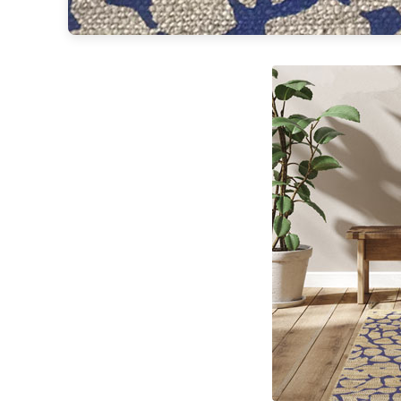
Brand Von Egmond
Charlot&Cie
Concept Verre
CVL Luminaires
Dark
Edito Paris
Elstead Lighting
Estro
Faro
Ferroluce
Ferroluce Classic
Fine Art Lamps
Fontini
Gau Lighting
HARTE
Hind Rabii
Hisle
Holtkötter
Hudson Valley
Italamp
Jacques Garcia