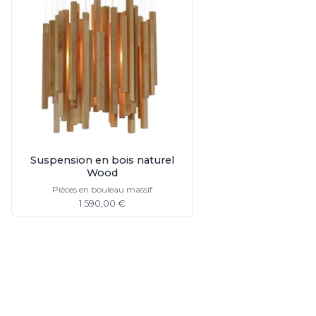
Spot
Suspension
Classique
Applique
Lampadaire
Lampe de table
Lustre
Extérieur
Applique d'extérieur
Balise d'extérieur
Lampadaire d'extérieur
Suspension en bois naturel
Lampe d'extérieur
Wood
Plafonnier d'extérieur
Pièces en bouleau massif
Spot & projecteur d'extérieur
1 590,00 €
Suspension d'extérieur
Tapis
Tapis contemporain
Tapis en peau
Enfants
Luminaire enfant
Autres