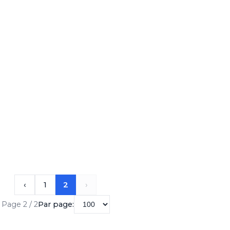
‹
1
2
›
Page 2 / 2
Par page: