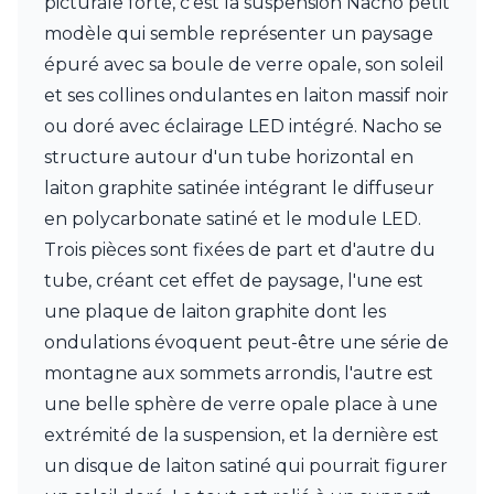
picturale forte, c'est la suspension Nacho petit
Charlot&Cie
modèle qui semble représenter un paysage
Concept Verre
CVL Luminaires
épuré avec sa boule de verre opale, son soleil
Dark
et ses collines ondulantes en laiton massif noir
Edito Paris
ou doré avec éclairage LED intégré. Nacho se
Elstead Lighting
structure autour d'un tube horizontal en
Estro
Faro
laiton graphite satinée intégrant le diffuseur
Ferroluce
en polycarbonate satiné et le module LED.
Ferroluce Classic
Trois pièces sont fixées de part et d'autre du
Fine Art Lamps
Fontini
tube, créant cet effet de paysage, l'une est
Gau Lighting
une plaque de laiton graphite dont les
HARTE
ondulations évoquent peut-être une série de
Hind Rabii
montagne aux sommets arrondis, l'autre est
Hisle
Holtkötter
une belle sphère de verre opale place à une
Hudson Valley
extrémité de la suspension, et la dernière est
Italamp
un disque de laiton satiné qui pourrait figurer
Jacques Garcia