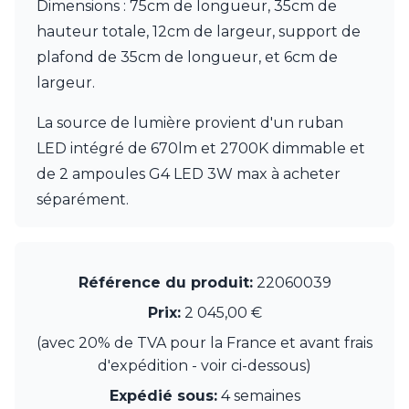
Dimensions : 75cm de longueur, 35cm de
Munari par Stylnove Ceramiche
hauteur totale, 12cm de largeur, support de
Myo
Nautic by Tekna
plafond de 35cm de longueur, et 6cm de
Objet insolite
largeur.
Original BTC
Quintiesse
La source de lumière provient d'un ruban
RADAR
LED intégré de 670lm et 2700K dimmable et
Robers
de 2 ampoules G4 LED 3W max à acheter
Robin
Royal Botania
séparément.
Secto Design
Sedap
Siru
Terzani
Référence du produit:
22060039
Tonone
Prix:
2 045,00 €
Trilum
TUNTO
(avec 20% de TVA pour la France et avant frais
Vincent Sheppard
d'expédition - voir ci-dessous)
Vistosi
Expédié sous:
4 semaines
Visual Comfort&Co.