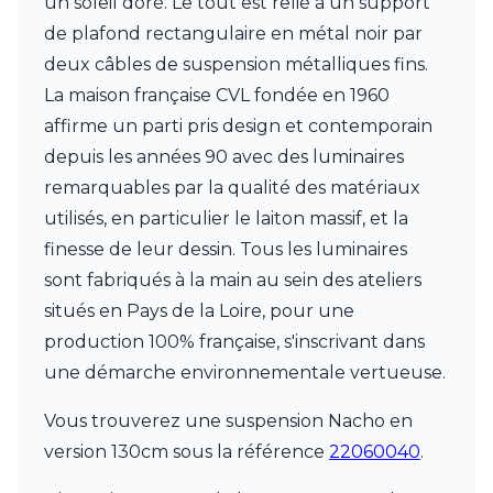
un soleil doré. Le tout est relié à un support
JP Ryckaert
Karboxx
de plafond rectangulaire en métal noir par
kdln
deux câbles de suspension métalliques fins.
Leds C4
La maison française CVL fondée en 1960
Leucos
LichtRaum Funktion
affirme un parti pris design et contemporain
Lucide
depuis les années 90 avec des luminaires
Lucien Gau
remarquables par la qualité des matériaux
Luminara
utilisés, en particulier le laiton massif, et la
Lumini
Lum’Art
finesse de leur dessin. Tous les luminaires
Lupia Licht
sont fabriqués à la main au sein des ateliers
Luz Difusion
situés en Pays de la Loire, pour une
MA Salgueiro
production 100% française, s'inscrivant dans
Marset
Masiero
une démarche environnementale vertueuse.
Matlight
Michael Anastassiades
Vous trouverez une suspension Nacho en
Minilampe
version 130cm sous la référence
22060040
.
Moretti Luce
Mullan