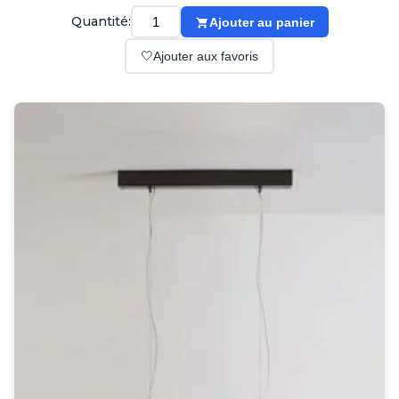
Suspension
Quantité:
Ajouter au panier
Classique
Applique
🤍
Ajouter aux favoris
Lampadaire
Lampe de table
Lustre
Extérieur
Applique d'extérieur
Balise d'extérieur
Lampadaire d'extérieur
Lampe d'extérieur
Plafonnier d'extérieur
Spot & projecteur d'extérieur
Suspension d'extérieur
Tapis
Tapis contemporain
Tapis en peau
Enfants
Luminaire enfant
Autres
Miroir