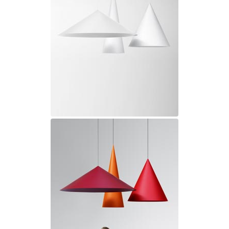
Charlot&Cie
Concept Verre
CVL Luminaires
Dark
Edito Paris
Elstead Lighting
Estro
Faro
Ferroluce
Ferroluce Classic
Fine Art Lamps
Fontini
Gau Lighting
HARTE
Hind Rabii
Hisle
Holtkötter
Hudson Valley
Italamp
Jacques Garcia