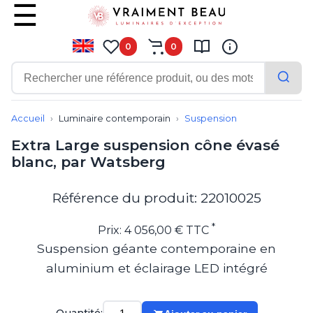
0
0
Contemporain
Applique
Accueil
Luminaire contemporain
Suspension
Balisage
Extra Large suspension cône évasé
Eclairage tableau
blanc, par Watsberg
Lampadaire
Lampe de bureau
Lampe de table
Référence du produit: 22010025
Lampe sans fil
Lustre
*
Prix: 4 056,00 € TTC
Marine
Suspension géante contemporaine en
Montagne
aluminium et éclairage LED intégré
Plafonnier
Salle de bains
Spot