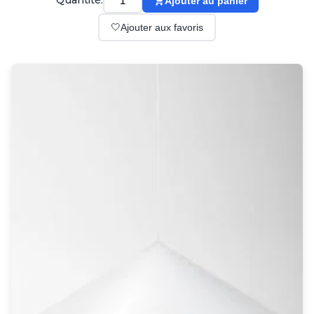
Quantité:
Ajouter au panier
Suspension
Classique
🤍
Ajouter aux favoris
Applique
Lampadaire
Lampe de table
Lustre
Extérieur
Applique d'extérieur
Balise d'extérieur
Lampadaire d'extérieur
Lampe d'extérieur
Plafonnier d'extérieur
Spot & projecteur d'extérieur
Suspension d'extérieur
Tapis
Tapis contemporain
Tapis en peau
Enfants
Luminaire enfant
Autres
Miroir