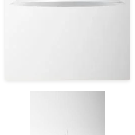
Rangement
Table d'appoint
Accessoires
Accessoires luminaire
Ampoule
Interrupteurs
Toutes nos marques
Aldo Bernardi
Angel des Montagnes
Aromas
Arteriors
Artistar
Arturo Alvarez
Atelier Areti
Ateliers&Torsades
AXIS71
Barovier&Toso
Baulmann Leuchten
bpe:LICHT
Brand Von Egmond