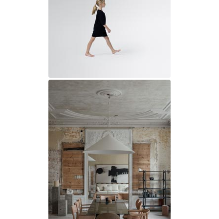
JP Ryckaert
Karboxx
kdln
Leds C4
Leucos
LichtRaum Funktion
Lucide
Lucien Gau
Luminara
Lumini
Lum’Art
Lupia Licht
Luz Difusion
MA Salgueiro
Marset
Masiero
Matlight
Michael Anastassiades
Minilampe
Moretti Luce
Mullan