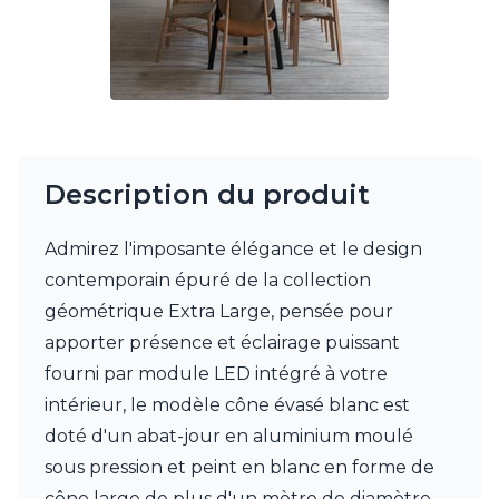
Munari par Stylnove Ceramiche
Myo
Nautic by Tekna
Objet insolite
Original BTC
Quintiesse
RADAR
Description du produit
Robers
Robin
Royal Botania
Admirez l'imposante élégance et le design
Secto Design
contemporain épuré de la collection
Sedap
géométrique Extra Large, pensée pour
Siru
Terzani
apporter présence et éclairage puissant
Tonone
fourni par module LED intégré à votre
Trilum
intérieur, le modèle cône évasé blanc est
TUNTO
doté d'un abat-jour en aluminium moulé
Vincent Sheppard
Vistosi
sous pression et peint en blanc en forme de
Visual Comfort&Co.
cône large de plus d'un mètre de diamètre,