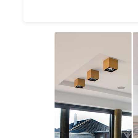
JP Ryckaert
Karboxx
kdln
Leds C4
Leucos
LichtRaum Funktion
Lucide
Lucien Gau
Luminara
Lumini
Lum’Art
Lupia Licht
Luz Difusion
MA Salgueiro
Marset
Masiero
Matlight
Michael Anastassiades
Minilampe
Moretti Luce