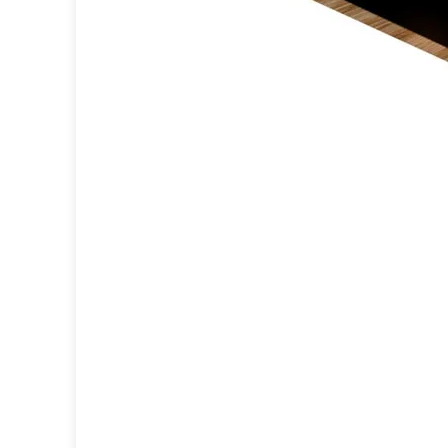
Brand Von Egmond
Charlot&Cie
Concept Verre
CVL Luminaires
Dark
Edito Paris
Elstead Lighting
Estro
Faro
Ferroluce
Ferroluce Classic
Fine Art Lamps
Fontini
Gau Lighting
HARTE
Hind Rabii
Hisle
Holtkötter
Hudson Valley
Italamp
Jacques Garcia