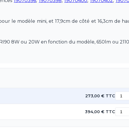
rences
19070396
,
19070398
,
19070400
,
19070402
,
1907
pour le modèle mini, et 17,9cm de côté et 16,3cm de h
RI90 8W ou 20W en fonction du modèle, 650lm ou 2110
273,00 € TTC
394,00 € TTC