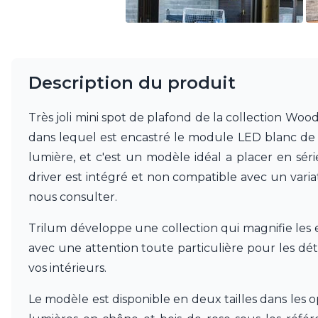
Mullan
Munari par Stylnove Ceramiche
Myo
Nautic by Tekna
Objet insolite
Description du produit
Original BTC
Quintiesse
Très joli mini spot de plafond de la collection Woo
RADAR
Robers
dans lequel est encastré le module LED blanc de hau
Robin
lumière, et c'est un modèle idéal a placer en sér
Royal Botania
driver est intégré et non compatible avec un var
Secto Design
Sedap
nous consulter.
Siru
Terzani
Trilum développe une collection qui magnifie les es
Tonone
avec une attention toute particulière pour les déta
Trilum
vos intérieurs.
TUNTO
Vincent Sheppard
Le modèle est disponible en deux tailles dans les o
Vistosi