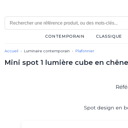
CONTEMPORAIN
CLASSIQUE
Contemporain
Accueil
Luminaire contemporain
Plafonnier
Applique
Balisage
Mini spot 1 lumière cube en chêne
Eclairage tableau
Lampadaire
Lampe de bureau
Lampe de table
Réfé
Lampe sans fil
Lustre
Marine
Spot design en bo
Montagne
Plafonnier
Salle de bains