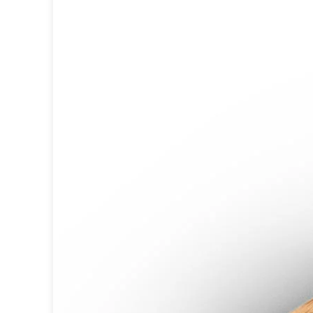
Spot
Suspension
Classique
Applique
Lampadaire
Lampe de table
Lustre
Extérieur
Applique d'extérieur
Balise d'extérieur
Lampadaire d'extérieur
Lampe d'extérieur
Plafonnier d'extérieur
Spot & projecteur d'extérieur
Suspension d'extérieur
Tapis
Tapis contemporain
Tapis en peau
Enfants
Luminaire enfant
Autres