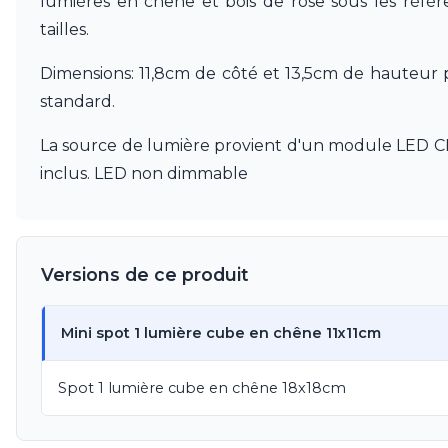
lumières en chêne et bois de rose sous les réfé
Visual Comfort&Co.
Watsberg
tailles.
Dimensions: 11,8cm de côté et 13,5cm de hauteur 
standard.
La source de lumière provient d'un module LED C
inclus. LED non dimmable
Versions de ce produit
Mini spot 1 lumière cube en chêne 11x11cm
Spot 1 lumière cube en chêne 18x18cm