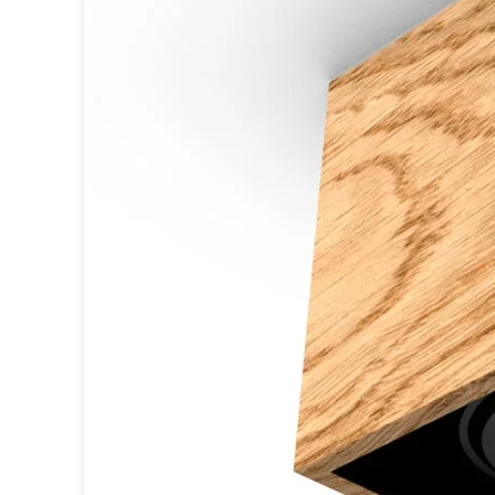
Miroir
Rangement
Table d'appoint
Accessoires
Accessoires luminaire
Ampoule
Interrupteurs
Toutes nos marques
Aldo Bernardi
Angel des Montagnes
Aromas
Arteriors
Artistar
Arturo Alvarez
Atelier Areti
Ateliers&Torsades
AXIS71
Barovier&Toso
Baulmann Leuchten
bpe:LICHT