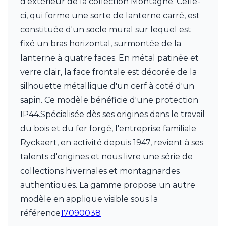
d'extérieur de la collection Montagne. Celle-
Charlot&Cie
ci, qui forme une sorte de lanterne carré, est
Concept Verre
CVL Luminaires
constituée d'un socle mural sur lequel est
Dark
fixé un bras horizontal, surmontée de la
Edito Paris
lanterne à quatre faces. En métal patinée et
Elstead Lighting
verre clair, la face frontale est décorée de la
Estro
Faro
silhouette métallique d'un cerf à coté d'un
Ferroluce
sapin. Ce modèle bénéficie d'une protection
Ferroluce Classic
IP44.Spécialisée dès ses origines dans le travail
Fine Art Lamps
Fontini
du bois et du fer forgé, l'entreprise familiale
Gau Lighting
Ryckaert, en activité depuis 1947, revient à ses
HARTE
talents d'origines et nous livre une série de
Hind Rabii
collections hivernales et montagnardes
Hisle
Holtkötter
authentiques. La gamme propose un autre
Hudson Valley
modèle en applique visible sous la
Italamp
référence
17090038
Jacques Garcia