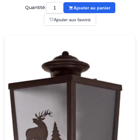
Suspension
Quantité:
Ajouter au panier
Classique
Applique
🤍
Ajouter aux favoris
Lampadaire
Lampe de table
Lustre
Extérieur
Applique d'extérieur
Balise d'extérieur
Lampadaire d'extérieur
Lampe d'extérieur
Plafonnier d'extérieur
Spot & projecteur d'extérieur
Suspension d'extérieur
Tapis
Tapis contemporain
Tapis en peau
Enfants
Luminaire enfant
Autres
Miroir