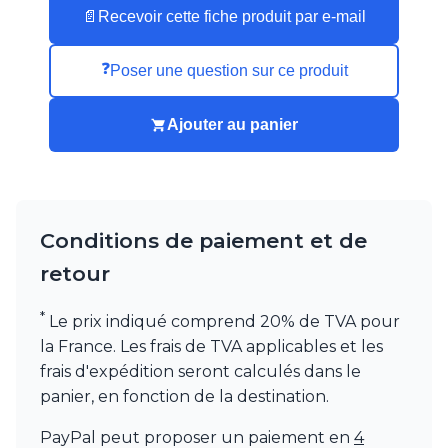
📄
Recevoir cette fiche produit par e-mail
Munari par Stylnove Ceramiche
Myo
Nautic by Tekna
❓
Poser une question sur ce produit
Objet insolite
Original BTC
Ajouter au panier
Quintiesse
RADAR
Robers
Robin
Royal Botania
Conditions de paiement et de
Secto Design
Sedap
retour
Siru
Terzani
*
Le prix indiqué comprend 20% de TVA pour
Tonone
la France. Les frais de TVA applicables et les
Trilum
TUNTO
frais d'expédition seront calculés dans le
Vincent Sheppard
panier, en fonction de la destination.
Vistosi
Visual Comfort&Co.
PayPal peut proposer un paiement en
4