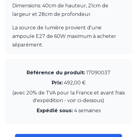
JP Ryckaert
Dimensions: 40cm de hauteur, 21cm de
Karboxx
largeur et 28cm de profondeur.
kdln
Leds C4
La source de lumière provient d'une
Leucos
LichtRaum Funktion
ampoule E27 de 60W maximum à acheter
Lucide
séparément.
Lucien Gau
Luminara
Lumini
Lum’Art
Référence du produit:
17090037
Lupia Licht
Luz Difusion
Prix:
492,00 €
MA Salgueiro
(avec 20% de TVA pour la France et avant frais
Marset
d'expédition - voir ci-dessous)
Masiero
Matlight
Expédié sous:
4 semaines
Michael Anastassiades
Minilampe
Moretti Luce
Mullan