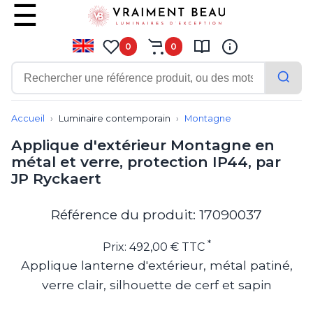
0
0
Contemporain
Applique
Accueil
Luminaire contemporain
Montagne
Balisage
Applique d'extérieur Montagne en
Eclairage tableau
métal et verre, protection IP44, par
Lampadaire
JP Ryckaert
Lampe de bureau
Lampe de table
Lampe sans fil
Référence du produit: 17090037
Lustre
Marine
*
Prix: 492,00 € TTC
Montagne
Applique lanterne d'extérieur, métal patiné,
Plafonnier
verre clair, silhouette de cerf et sapin
Salle de bains
Spot