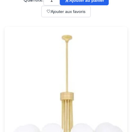
Quantité:
Ajouter au panier
Suspension
Classique
🤍
Ajouter aux favoris
Applique
Lampadaire
Lampe de table
Lustre
Extérieur
Applique d'extérieur
Balise d'extérieur
Lampadaire d'extérieur
Lampe d'extérieur
Plafonnier d'extérieur
Spot & projecteur d'extérieur
Suspension d'extérieur
Tapis
Tapis contemporain
Tapis en peau
Enfants
Luminaire enfant
Autres
Miroir