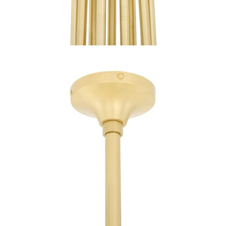
Munari par Stylnove Ceramiche
Myo
Nautic by Tekna
Objet insolite
Original BTC
Quintiesse
RADAR
Robers
Robin
Royal Botania
Secto Design
Sedap
Siru
Terzani
Tonone
Trilum
TUNTO
Vincent Sheppard
Vistosi
Visual Comfort&Co.