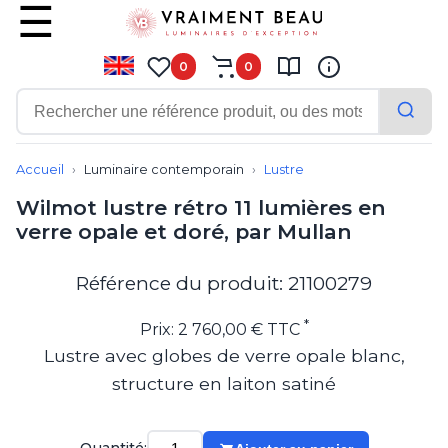
0
0
Contemporain
Applique
Accueil
Luminaire contemporain
Lustre
Balisage
Wilmot lustre rétro 11 lumières en
Eclairage tableau
verre opale et doré, par Mullan
Lampadaire
Lampe de bureau
Lampe de table
Référence du produit: 21100279
Lampe sans fil
Lustre
*
Prix: 2 760,00 € TTC
Marine
Lustre avec globes de verre opale blanc,
Montagne
structure en laiton satiné
Plafonnier
Salle de bains
Spot