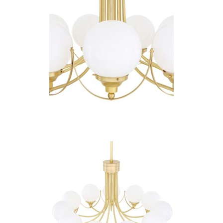
Charlot&Cie
Concept Verre
CVL Luminaires
Dark
Edito Paris
Elstead Lighting
Estro
Faro
Ferroluce
Ferroluce Classic
Fine Art Lamps
Fontini
Gau Lighting
HARTE
Hind Rabii
Hisle
Holtkötter
Hudson Valley
Italamp
Jacques Garcia