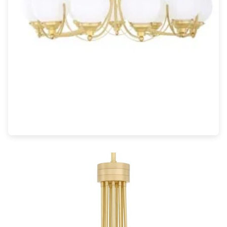
Rangement
Table d'appoint
Accessoires
Accessoires luminaire
Ampoule
Interrupteurs
Toutes nos marques
Aldo Bernardi
Angel des Montagnes
Aromas
Arteriors
Artistar
Arturo Alvarez
Atelier Areti
Ateliers&Torsades
AXIS71
Barovier&Toso
Baulmann Leuchten
bpe:LICHT
Brand Von Egmond