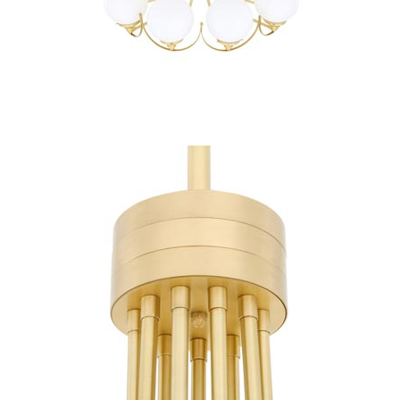
JP Ryckaert
Karboxx
kdln
Leds C4
Leucos
LichtRaum Funktion
Lucide
Lucien Gau
Luminara
Lumini
Lum’Art
Lupia Licht
Luz Difusion
MA Salgueiro
Marset
Masiero
Matlight
Michael Anastassiades
Minilampe
Moretti Luce
Mullan