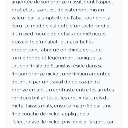
argentée de son bronze massif, dont l'aspect
Charlot&Cie
Concept Verre
brut et puissant est délicatement mis en
CVL Luminaires
valeur par la simplicité de l'abat-jour chintz
Dark
écru. Le modèle est doté d'un socle rond et
Edito Paris
d'un pied moulé de détails géométriques
Elstead Lighting
Estro
puis coiffé d'un abat-jour aux belles
Faro
proportions fabriqué en chintz écru, de
Ferroluce
forme ronde et légèrement conique. La
Ferroluce Classic
touche finale de Stanislas réside dans sa
Fine Art Lamps
Fontini
finition bronze nickel, une finition argentée
Gau Lighting
obtenue par un travail de polissage du
HARTE
bronze créant un contraste entre les arrêtes
Hind Rabii
Hisle
rendues brillantes et les creux naturels du
Holtkötter
métal laissés mats, ensuite magnifié par une
Hudson Valley
fine couche de nickel appliquée à
Italamp
l'électrolyse (le nickel privilégié à l'argent car
Jacques Garcia