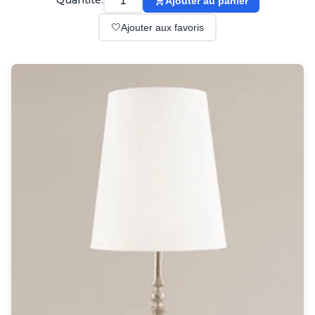
Quantité:
Ajouter au panier
Suspension
Classique
🤍
Ajouter aux favoris
Applique
Lampadaire
Lampe de table
Lustre
Extérieur
Applique d'extérieur
Balise d'extérieur
Lampadaire d'extérieur
Lampe d'extérieur
Plafonnier d'extérieur
Spot & projecteur d'extérieur
Suspension d'extérieur
Tapis
Tapis contemporain
Tapis en peau
Enfants
Luminaire enfant
Autres
Miroir