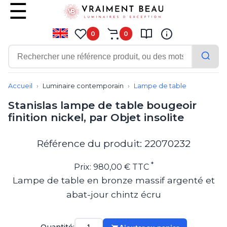
0
0
Contemporain
Applique
Accueil
Luminaire contemporain
Lampe de table
Balisage
Stanislas lampe de table bougeoir
Eclairage tableau
finition nickel, par Objet insolite
Lampadaire
Lampe de bureau
Lampe de table
Référence du produit: 22070232
Lampe sans fil
Lustre
*
Prix: 980,00 € TTC
Marine
Lampe de table en bronze massif argenté et
Montagne
abat-jour chintz écru
Plafonnier
Salle de bains
Spot