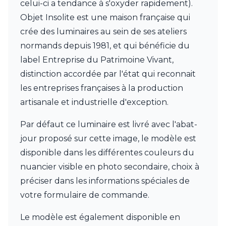
JP Ryckaert
celui-ci a tendance à s'oxyder rapidement).
Karboxx
Objet Insolite est une maison française qui
kdln
crée des luminaires au sein de ses ateliers
Leds C4
normands depuis 1981, et qui bénéficie du
Leucos
LichtRaum Funktion
label Entreprise du Patrimoine Vivant,
Lucide
distinction accordée par l'état qui reconnait
Lucien Gau
les entreprises françaises à la production
Luminara
Lumini
artisanale et industrielle d'exception.
Lum’Art
Lupia Licht
Par défaut ce luminaire est livré avec l'abat-
Luz Difusion
jour proposé sur cette image, le modèle est
MA Salgueiro
disponible dans les différentes couleurs du
Marset
nuancier visible en photo secondaire, choix à
Masiero
Matlight
préciser dans les informations spéciales de
Michael Anastassiades
votre formulaire de commande.
Minilampe
Moretti Luce
Le modèle est également disponible en
Mullan