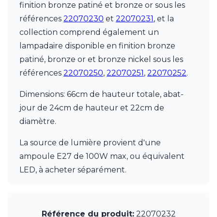
finition bronze patiné et bronze or sous les
Munari par Stylnove Ceramiche
références
22070230
et
22070231
, et la
Myo
Nautic by Tekna
collection comprend également un
Objet insolite
lampadaire disponible en finition bronze
Original BTC
patiné, bronze or et bronze nickel sous les
Quintiesse
RADAR
références
22070250
,
22070251
,
22070252
.
Robers
Robin
Dimensions: 66cm de hauteur totale, abat-
Royal Botania
jour de 24cm de hauteur et 22cm de
Secto Design
diamètre.
Sedap
Siru
La source de lumière provient d'une
Terzani
ampoule E27 de 100W max, ou équivalent
Tonone
Trilum
LED, à acheter séparément.
TUNTO
Vincent Sheppard
Vistosi
Visual Comfort&Co.
Référence du produit:
22070232