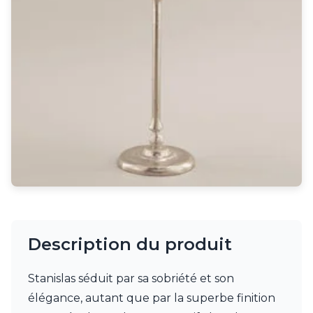
Rangement
Table d'appoint
Accessoires
Accessoires luminaire
Ampoule
Interrupteurs
Toutes nos marques
Aldo Bernardi
Angel des Montagnes
Aromas
Arteriors
Artistar
Arturo Alvarez
Atelier Areti
Ateliers&Torsades
Description du produit
AXIS71
Barovier&Toso
Baulmann Leuchten
Stanislas séduit par sa sobriété et son
bpe:LICHT
élégance, autant que par la superbe finition
Brand Von Egmond