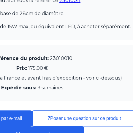
auteur sous la référence
23010011
.
 base de 28cm de diamètre.
de 15W max, ou équivalent LED, à acheter séparément.
érence du produit:
23010010
Prix:
175,00 €
France et avant frais d'expédition - voir ci-dessous)
Expédié sous:
3 semaines
❓
 par e-mail
Poser une question sur ce produit