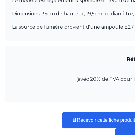
Le modèle est également disponible en 59cm de h
Visual Comfort&Co.
Watsberg
Dimensions: 35cm de hauteur, 19,5cm de diamètre,
La source de lumière provient d'une ampoule E27 
Réf
(avec 20% de TVA pour la 
📄
Recevoir cette fiche produit