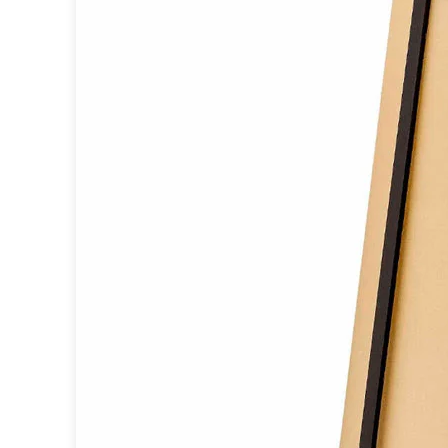
Miroir
Rangement
Table d'appoint
Accessoires
Accessoires luminaire
Ampoule
Interrupteurs
Toutes nos marques
Aldo Bernardi
Angel des Montagnes
Aromas
Arteriors
Artistar
Arturo Alvarez
Atelier Areti
Ateliers&Torsades
AXIS71
Barovier&Toso
Baulmann Leuchten
bpe:LICHT