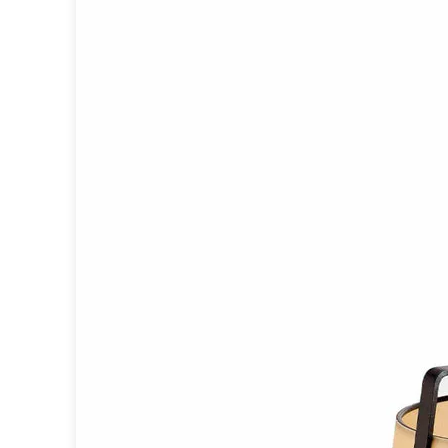
Spot
Suspension
Classique
Applique
Lampadaire
Lampe de table
Lustre
Extérieur
Applique d'extérieur
Balise d'extérieur
Lampadaire d'extérieur
Lampe d'extérieur
Plafonnier d'extérieur
Spot & projecteur d'extérieur
Suspension d'extérieur
Tapis
Tapis contemporain
Tapis en peau
Enfants
Luminaire enfant
Autres