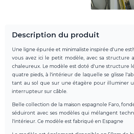
Mullan
Munari par Stylnove Ceramiche
Myo
Nautic by Tekna
Objet insolite
Description du produit
Original BTC
Quintiesse
Une ligne épurée et minimaliste inspirée d'une esth
RADAR
Robers
vous avez ici le petit modèle, avec sa structure
Robin
chaleureux. Le modèle est doté d'une structure lég
Royal Botania
quatre pieds, à l'intérieur de laquelle se glisse
Secto Design
Sedap
tant au sol que sur une étagère pour illuminer
Siru
interrupteur sur câble.
Terzani
Tonone
Belle collection de la maison espagnole Faro, fondé
Trilum
séduiront avec ses modèles qui mélangent technolog
TUNTO
l'intérieur. Ce modèle est fabriqué en Espagne
Vincent Sheppard
Vistosi