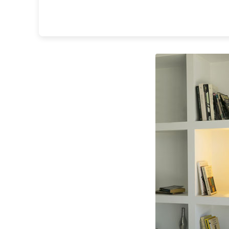
JP Ryckaert
Karboxx
kdln
Leds C4
Leucos
LichtRaum Funktion
Lucide
Lucien Gau
Luminara
Lumini
Lum’Art
Lupia Licht
Luz Difusion
MA Salgueiro
Marset
Masiero
Matlight
Michael Anastassiades
Minilampe
Moretti Luce