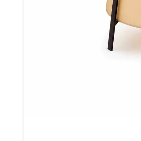
Brand Von Egmond
Charlot&Cie
Concept Verre
CVL Luminaires
Dark
Edito Paris
Elstead Lighting
Estro
Faro
Ferroluce
Ferroluce Classic
Fine Art Lamps
Fontini
Gau Lighting
HARTE
Hind Rabii
Hisle
Holtkötter
Hudson Valley
Italamp
Jacques Garcia