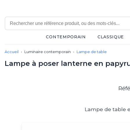
CONTEMPORAIN
CLASSIQUE
Contemporain
Accueil
Luminaire contemporain
Lampe de table
Applique
Balisage
Lampe à poser lanterne en papyru
Eclairage tableau
Lampadaire
Lampe de bureau
Lampe de table
Réfé
Lampe sans fil
Lustre
Marine
Lampe de table en
Montagne
Plafonnier
Salle de bains