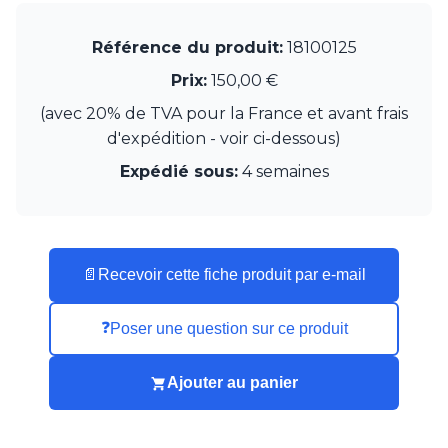
Munari par Stylnove Ceramiche
Myo
Référence du produit:
18100125
Nautic by Tekna
Prix:
150,00 €
Objet insolite
Original BTC
(avec 20% de TVA pour la France et avant frais
Quintiesse
d'expédition - voir ci-dessous)
RADAR
Robers
Expédié sous:
4 semaines
Robin
Royal Botania
Secto Design
Sedap
📄
Recevoir cette fiche produit par e-mail
Siru
Terzani
Tonone
❓
Poser une question sur ce produit
Trilum
TUNTO
Ajouter au panier
Vincent Sheppard
Vistosi
Visual Comfort&Co.