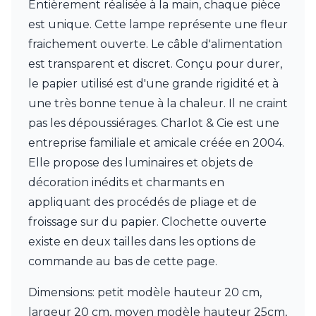
Entièrement réalisée à la main, chaque pièce
Charlot&Cie
Concept Verre
est unique. Cette lampe représente une fleur
CVL Luminaires
fraichement ouverte. Le câble d'alimentation
Dark
est transparent et discret. Conçu pour durer,
Edito Paris
le papier utilisé est d'une grande rigidité et à
Elstead Lighting
Estro
une très bonne tenue à la chaleur. Il ne craint
Faro
pas les dépoussiérages. Charlot & Cie est une
Ferroluce
entreprise familiale et amicale créée en 2004.
Ferroluce Classic
Elle propose des luminaires et objets de
Fine Art Lamps
Fontini
décoration inédits et charmants en
Gau Lighting
appliquant des procédés de pliage et de
HARTE
froissage sur du papier. Clochette ouverte
Hind Rabii
Hisle
existe en deux tailles dans les options de
Holtkötter
commande au bas de cette page.
Hudson Valley
Italamp
Dimensions: petit modèle hauteur 20 cm,
Jacques Garcia
largeur 20 cm, moyen modèle hauteur 25cm,