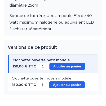
JP Ryckaert
diamètre 25cm
Karboxx
kdln
Source de lumière: une ampoule E14 de 40
Leds C4
Leucos
watt maximum halogène ou équivalent LED
LichtRaum Funktion
à acheter séparément.
Lucide
Lucien Gau
Luminara
Versions de ce produit
Lumini
Lum’Art
Lupia Licht
Clochette ouverte petit modèle
Luz Difusion
150,00 € TTC
Ajouter au panier
MA Salgueiro
Marset
Clochette ouverte moyen modèle
Masiero
Matlight
180,00 € TTC
Ajouter au panier
Michael Anastassiades
Minilampe
Moretti Luce
Mullan