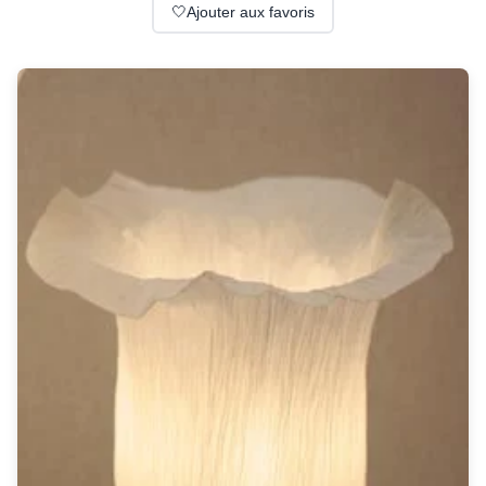
Suspension
🤍
Ajouter aux favoris
Classique
Applique
Lampadaire
Lampe de table
Lustre
Extérieur
Applique d'extérieur
Balise d'extérieur
Lampadaire d'extérieur
Lampe d'extérieur
Plafonnier d'extérieur
Spot & projecteur d'extérieur
Suspension d'extérieur
Tapis
Tapis contemporain
Tapis en peau
Enfants
Luminaire enfant
Autres
Miroir