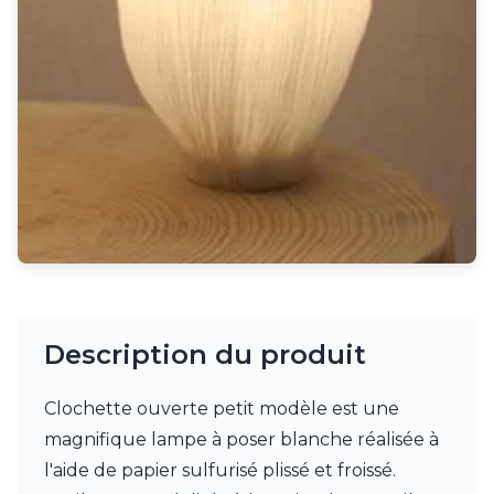
Rangement
Table d'appoint
Accessoires
Accessoires luminaire
Ampoule
Interrupteurs
Toutes nos marques
Aldo Bernardi
Angel des Montagnes
Aromas
Arteriors
Artistar
Arturo Alvarez
Atelier Areti
Description du produit
Ateliers&Torsades
AXIS71
Clochette ouverte petit modèle est une
Barovier&Toso
Baulmann Leuchten
magnifique lampe à poser blanche réalisée à
bpe:LICHT
l'aide de papier sulfurisé plissé et froissé.
Brand Von Egmond