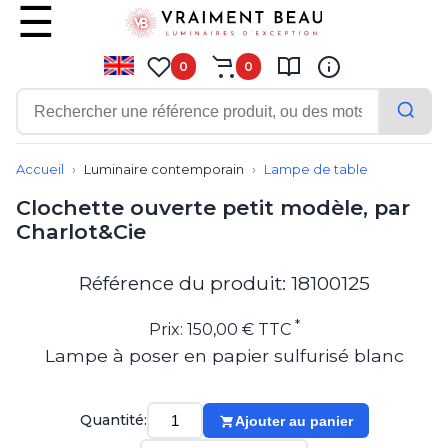
0
0
Contemporain
Applique
Accueil
Luminaire contemporain
Lampe de table
Balisage
Clochette ouverte petit modèle, par
Eclairage tableau
Charlot&Cie
Lampadaire
Lampe de bureau
Lampe de table
Référence du produit: 18100125
Lampe sans fil
Lustre
*
Prix: 150,00 € TTC
Marine
Lampe à poser en papier sulfurisé blanc
Montagne
Plafonnier
Salle de bains
Quantité:
Ajouter au panier
Spot