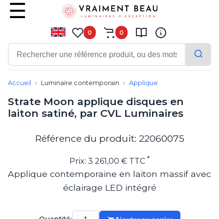
0
0
Contemporain
Applique
Accueil
Luminaire contemporain
Applique
Balisage
Strate Moon applique disques en
Eclairage tableau
laiton satiné, par CVL Luminaires
Lampadaire
Lampe de bureau
Lampe de table
Référence du produit: 22060075
Lampe sans fil
Lustre
*
Prix: 3 261,00 € TTC
Marine
Applique contemporaine en laiton massif avec
Montagne
éclairage LED intégré
Plafonnier
Salle de bains
Spot