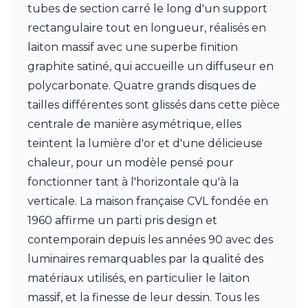
tubes de section carré le long d'un support
Munari par Stylnove Ceramiche
Myo
rectangulaire tout en longueur, réalisés en
Nautic by Tekna
laiton massif avec une superbe finition
Objet insolite
graphite satiné, qui accueille un diffuseur en
Original BTC
polycarbonate. Quatre grands disques de
Quintiesse
RADAR
tailles différentes sont glissés dans cette pièce
Robers
centrale de manière asymétrique, elles
Robin
teintent la lumière d'or et d'une délicieuse
Royal Botania
chaleur, pour un modèle pensé pour
Secto Design
Sedap
fonctionner tant à l'horizontale qu'à la
Siru
verticale. La maison française CVL fondée en
Terzani
1960 affirme un parti pris design et
Tonone
Trilum
contemporain depuis les années 90 avec des
TUNTO
luminaires remarquables par la qualité des
Vincent Sheppard
matériaux utilisés, en particulier le laiton
Vistosi
massif, et la finesse de leur dessin. Tous les
Visual Comfort&Co.