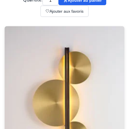
Quantité:
Ajouter au panier
Suspension
Classique
🤍
Ajouter aux favoris
Applique
Lampadaire
Lampe de table
Lustre
Extérieur
Applique d'extérieur
Balise d'extérieur
Lampadaire d'extérieur
Lampe d'extérieur
Plafonnier d'extérieur
Spot & projecteur d'extérieur
Suspension d'extérieur
Tapis
Tapis contemporain
Tapis en peau
Enfants
Luminaire enfant
Autres
Miroir