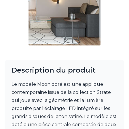
JP Ryckaert
Karboxx
kdln
Leds C4
Leucos
LichtRaum Funktion
Lucide
Lucien Gau
Luminara
Lumini
Lum’Art
Description du produit
Lupia Licht
Luz Difusion
MA Salgueiro
Le modèle Moon doré est une applique
Marset
contemporaine issue de la collection Strate
Masiero
qui joue avec la géométrie et la lumière
Matlight
produite par l'éclairage LED intégré sur les
Michael Anastassiades
Minilampe
grands disques de laiton satiné. Le modèle est
Moretti Luce
doté d'une pièce centrale composée de deux
Mullan