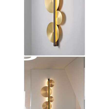
Charlot&Cie
Concept Verre
CVL Luminaires
Dark
Edito Paris
Elstead Lighting
Estro
Faro
Ferroluce
Ferroluce Classic
Fine Art Lamps
Fontini
Gau Lighting
HARTE
Hind Rabii
Hisle
Holtkötter
Hudson Valley
Italamp
Jacques Garcia