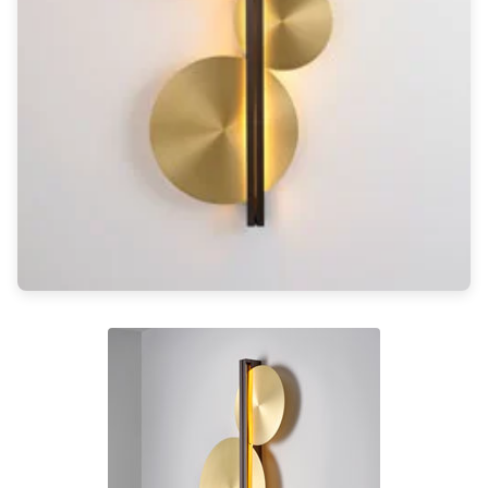
Rangement
Table d'appoint
Accessoires
Accessoires luminaire
Ampoule
Interrupteurs
Toutes nos marques
Aldo Bernardi
Angel des Montagnes
Aromas
Arteriors
Artistar
Arturo Alvarez
Atelier Areti
Ateliers&Torsades
AXIS71
Barovier&Toso
Baulmann Leuchten
bpe:LICHT
Brand Von Egmond