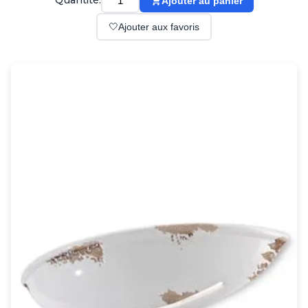
Quantité:
Ajouter au panier
Suspension
Classique
🤍
Ajouter aux favoris
Applique
Lampadaire
Lampe de table
Lustre
Extérieur
Applique d'extérieur
Balise d'extérieur
Lampadaire d'extérieur
Lampe d'extérieur
Plafonnier d'extérieur
Spot & projecteur d'extérieur
Suspension d'extérieur
Tapis
Tapis contemporain
Tapis en peau
Enfants
Luminaire enfant
Autres
Miroir