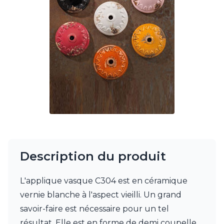
Charlot&Cie
Concept Verre
CVL Luminaires
Dark
Edito Paris
Elstead Lighting
Estro
Faro
Ferroluce
Ferroluce Classic
Fine Art Lamps
Fontini
Gau Lighting
HARTE
Description du produit
Hind Rabii
Hisle
L'applique vasque C304 est en céramique
Holtkötter
Hudson Valley
vernie blanche à l'aspect vieilli. Un grand
Italamp
savoir-faire est nécessaire pour un tel
Jacques Garcia
résultat. Elle est en forme de demi coupelle