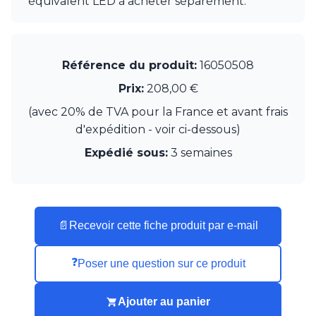
équivalent LED à acheter séparément.
Munari par Stylnove Ceramiche
Myo
Nautic by Tekna
Objet insolite
Référence du produit:
16050508
Original BTC
Prix:
208,00 €
Quintiesse
RADAR
(avec 20% de TVA pour la France et avant frais
Robers
d'expédition - voir ci-dessous)
Robin
Royal Botania
Expédié sous:
3 semaines
Secto Design
Sedap
Siru
Terzani
📄
Recevoir cette fiche produit par e-mail
Tonone
Trilum
TUNTO
❓
Poser une question sur ce produit
Vincent Sheppard
Vistosi
Ajouter au panier
Visual Comfort&Co.