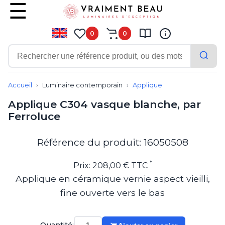
0
0
Contemporain
Applique
Accueil
Luminaire contemporain
Applique
Balisage
Applique C304 vasque blanche, par
Eclairage tableau
Ferroluce
Lampadaire
Lampe de bureau
Lampe de table
Référence du produit: 16050508
Lampe sans fil
Lustre
*
Prix: 208,00 € TTC
Marine
Applique en céramique vernie aspect vieilli,
Montagne
fine ouverte vers le bas
Plafonnier
Salle de bains
Spot