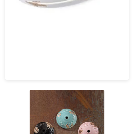
Rangement
Table d'appoint
Accessoires
Accessoires luminaire
Ampoule
Interrupteurs
Toutes nos marques
Aldo Bernardi
Angel des Montagnes
Aromas
Arteriors
Artistar
Arturo Alvarez
Atelier Areti
Ateliers&Torsades
AXIS71
Barovier&Toso
Baulmann Leuchten
bpe:LICHT
Brand Von Egmond