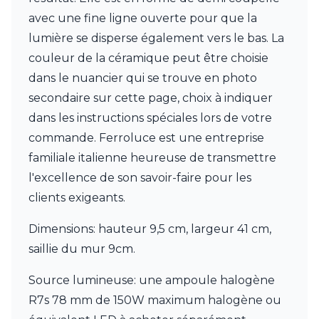
JP Ryckaert
avec une fine ligne ouverte pour que la
Karboxx
kdln
lumière se disperse également vers le bas. La
Leds C4
couleur de la céramique peut être choisie
Leucos
dans le nuancier qui se trouve en photo
LichtRaum Funktion
Lucide
secondaire sur cette page, choix à indiquer
Lucien Gau
dans les instructions spéciales lors de votre
Luminara
commande. Ferroluce est une entreprise
Lumini
familiale italienne heureuse de transmettre
Lum’Art
Lupia Licht
l'excellence de son savoir-faire pour les
Luz Difusion
clients exigeants.
MA Salgueiro
Marset
Dimensions: hauteur 9,5 cm, largeur 41 cm,
Masiero
saillie du mur 9cm.
Matlight
Michael Anastassiades
Source lumineuse: une ampoule halogène
Minilampe
R7s 78 mm de 150W maximum halogène ou
Moretti Luce
Mullan