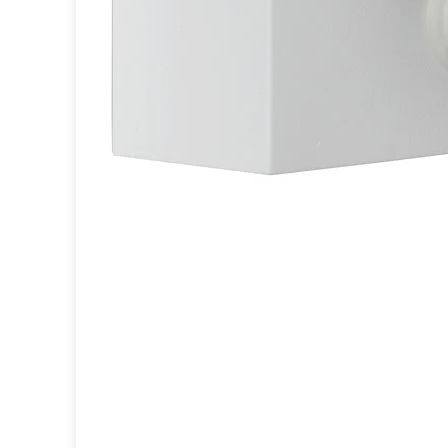
Brand Von Egmond
Charlot&Cie
Concept Verre
CVL Luminaires
Dark
Edito Paris
Elstead Lighting
Estro
Faro
Ferroluce
Ferroluce Classic
Fine Art Lamps
Fontini
Gau Lighting
HARTE
Hind Rabii
Hisle
Holtkötter
Hudson Valley
Italamp
Jacques Garcia