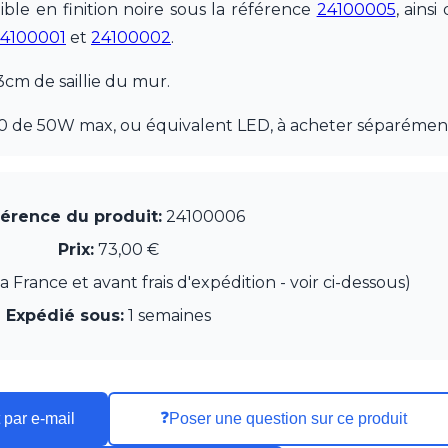
ble en finition noire sous la référence
24100005
, ains
4100001
et
24100002
.
3cm de saillie du mur.
0 de 50W max, ou équivalent LED, à acheter séparémen
érence du produit:
24100006
Prix:
73,00 €
France et avant frais d'expédition - voir ci-dessous)
Expédié sous:
1 semaines
❓
 par e-mail
Poser une question sur ce produit