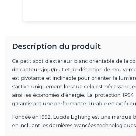
JP Ryckaert
Karboxx
kdln
Leds C4
Leucos
LichtRaum Funktion
Description du produit
Lucide
Lucien Gau
Luminara
Ce petit spot d'extérieur blanc orientable de la co
Lumini
de capteurs jour/nuit et de détection de mouvemen
Lum’Art
est pivotante et inclinable pour orienter la lumiè
Lupia Licht
Luz Difusion
s'active uniquement lorsque cela est nécessaire, 
MA Salgueiro
ainsi les économies d'énergie. La protection IP54
Marset
garantissant une performance durable en extérieu
Masiero
Matlight
Fondée en 1992, Lucide Lighting est une marque belg
Michael Anastassiades
en incluant les dernières avancées technologiques
Minilampe
Moretti Luce