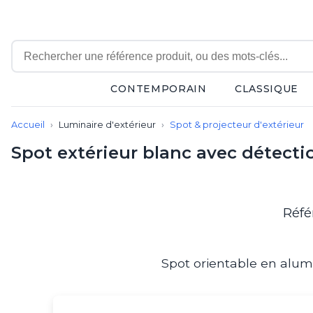
CONTEMPORAIN
CLASSIQUE
Contemporain
Accueil
Luminaire d'extérieur
Spot & projecteur d'extérieur
Applique
Balisage
Spot extérieur blanc avec détect
Eclairage tableau
Lampadaire
Lampe de bureau
Lampe de table
Réfé
Lampe sans fil
Lustre
Marine
Spot orientable en alumi
Montagne
Plafonnier
Salle de bains