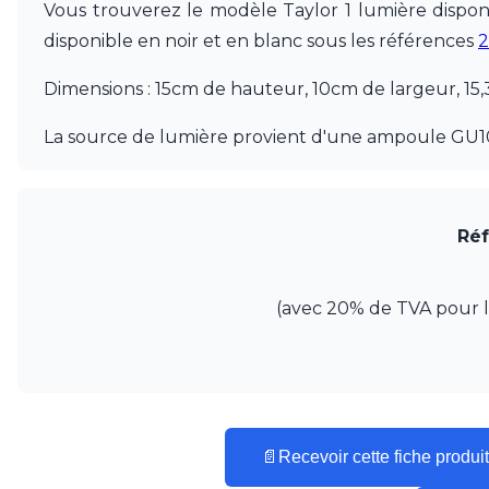
Vous trouverez le modèle Taylor 1 lumière disponi
Mullan
Munari par Stylnove Ceramiche
disponible en noir et en blanc sous les références
2
Myo
Nautic by Tekna
Dimensions : 15cm de hauteur, 10cm de largeur, 15,
Objet insolite
Original BTC
La source de lumière provient d'une ampoule GU1
Quintiesse
RADAR
Robers
Robin
Réf
Royal Botania
Secto Design
Sedap
(avec 20% de TVA pour la 
Siru
Terzani
Tonone
Trilum
TUNTO
Vincent Sheppard
📄
Recevoir cette fiche produit
Vistosi