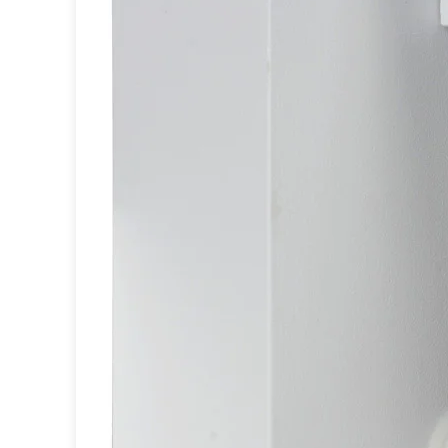
Miroir
Rangement
Table d'appoint
Accessoires
Accessoires luminaire
Ampoule
Interrupteurs
Toutes nos marques
Aldo Bernardi
Angel des Montagnes
Aromas
Arteriors
Artistar
Arturo Alvarez
Atelier Areti
Ateliers&Torsades
AXIS71
Barovier&Toso
Baulmann Leuchten
bpe:LICHT