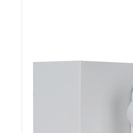
Spot
Suspension
Classique
Applique
Lampadaire
Lampe de table
Lustre
Extérieur
Applique d'extérieur
Balise d'extérieur
Lampadaire d'extérieur
Lampe d'extérieur
Plafonnier d'extérieur
Spot & projecteur d'extérieur
Suspension d'extérieur
Tapis
Tapis contemporain
Tapis en peau
Enfants
Luminaire enfant
Autres