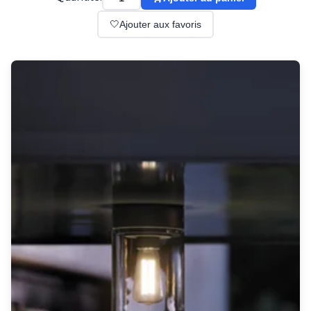
Suspension
Classique
🤍
Ajouter aux favoris
Applique
Lampadaire
Lampe de table
Lustre
Extérieur
Applique d'extérieur
Balise d'extérieur
Lampadaire d'extérieur
Lampe d'extérieur
Plafonnier d'extérieur
Spot & projecteur d'extérieur
Suspension d'extérieur
Tapis
Tapis contemporain
Tapis en peau
Enfants
Luminaire enfant
Autres
Miroir