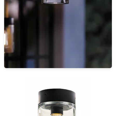
Rangement
Table d'appoint
Accessoires
Accessoires luminaire
Ampoule
Interrupteurs
Toutes nos marques
Aldo Bernardi
Angel des Montagnes
Aromas
Arteriors
Artistar
Arturo Alvarez
Atelier Areti
Ateliers&Torsades
AXIS71
Barovier&Toso
Baulmann Leuchten
bpe:LICHT
Brand Von Egmond