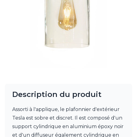
Charlot&Cie
Concept Verre
CVL Luminaires
Dark
Edito Paris
Elstead Lighting
Estro
Faro
Ferroluce
Ferroluce Classic
Fine Art Lamps
Fontini
Gau Lighting
HARTE
Description du produit
Hind Rabii
Hisle
Assorti à l'applique, le plafonnier d'extérieur
Holtkötter
Tesla est sobre et discret. Il est composé d'un
Hudson Valley
Italamp
support cylindrique en aluminium époxy noir
Jacques Garcia
et d'un diffuseur également cylindrique en