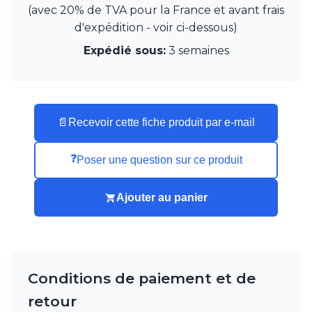
(avec 20% de TVA pour la France et avant frais
Munari par Stylnove Ceramiche
d'expédition - voir ci-dessous)
Myo
Nautic by Tekna
Expédié sous:
3 semaines
Objet insolite
Original BTC
Quintiesse
RADAR
Robers
📄
Recevoir cette fiche produit par e-mail
Robin
Royal Botania
❓
Poser une question sur ce produit
Secto Design
Sedap
Siru
Ajouter au panier
Terzani
Tonone
Trilum
TUNTO
Vincent Sheppard
Conditions de paiement et de
Vistosi
retour
Visual Comfort&Co.