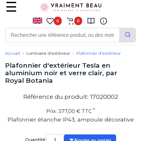
0
0
Contemporain
Applique
Accueil
Luminaire d'extérieur
Plafonnier d'extérieur
Balisage
Plafonnier d'extérieur Tesla en
Eclairage tableau
aluminium noir et verre clair, par
Lampadaire
Royal Botania
Lampe de bureau
Lampe de table
Lampe sans fil
Référence du produit: 17020002
Lustre
Marine
*
Prix: 377,00 € TTC
Montagne
Plafonnier étanche IP43, ampoule décorative
Plafonnier
Salle de bains
Spot
Quantité:
Ajouter au panier