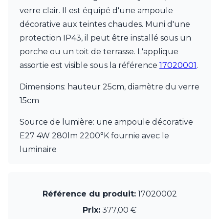
JP Ryckaert
verre clair. Il est équipé d'une ampoule
Karboxx
kdln
décorative aux teintes chaudes. Muni d'une
Leds C4
protection IP43, il peut être installé sous un
Leucos
porche ou un toit de terrasse. L'applique
LichtRaum Funktion
assortie est visible sous la référence
17020001
.
Lucide
Lucien Gau
Dimensions: hauteur 25cm, diamètre du verre
Luminara
Lumini
15cm
Lum’Art
Lupia Licht
Source de lumière: une ampoule décorative
Luz Difusion
E27 4W 280lm 2200°K fournie avec le
MA Salgueiro
luminaire
Marset
Masiero
Matlight
Michael Anastassiades
Référence du produit:
17020002
Minilampe
Moretti Luce
Prix:
377,00 €
Mullan