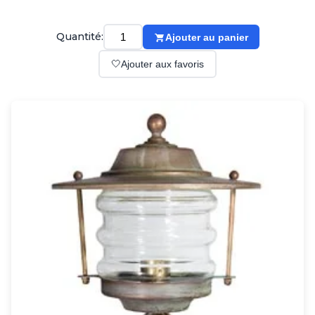
Suspension
Classique
Applique
Quantité:
Ajouter au panier
Lampadaire
🤍
Ajouter aux favoris
Lampe de table
Lustre
Extérieur
Applique d'extérieur
Balise d'extérieur
Lampadaire d'extérieur
Lampe d'extérieur
Plafonnier d'extérieur
Spot & projecteur d'extérieur
Suspension d'extérieur
Tapis
Tapis contemporain
Tapis en peau
Enfants
Luminaire enfant
Autres
Miroir