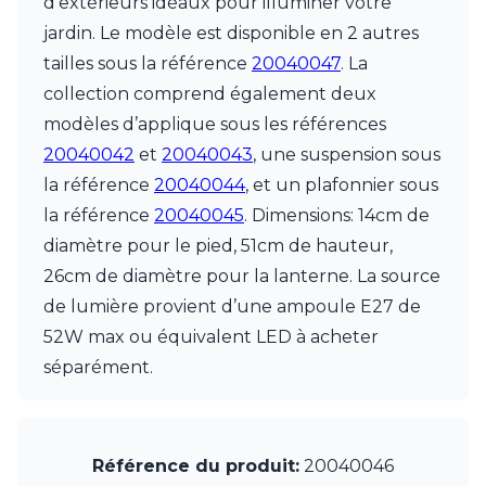
d’extérieurs idéaux pour illuminer votre
JP Ryckaert
Karboxx
jardin. Le modèle est disponible en 2 autres
kdln
tailles sous la référence
20040047
. La
Leds C4
collection comprend également deux
Leucos
LichtRaum Funktion
modèles d’applique sous les références
Lucide
20040042
et
20040043
, une suspension sous
Lucien Gau
la référence
20040044
, et un plafonnier sous
Luminara
la référence
20040045
. Dimensions: 14cm de
Lumini
Lum’Art
diamètre pour le pied, 51cm de hauteur,
Lupia Licht
26cm de diamètre pour la lanterne. La source
Luz Difusion
de lumière provient d’une ampoule E27 de
MA Salgueiro
52W max ou équivalent LED à acheter
Marset
Masiero
séparément.
Matlight
Michael Anastassiades
Minilampe
Moretti Luce
Référence du produit:
20040046
Mullan