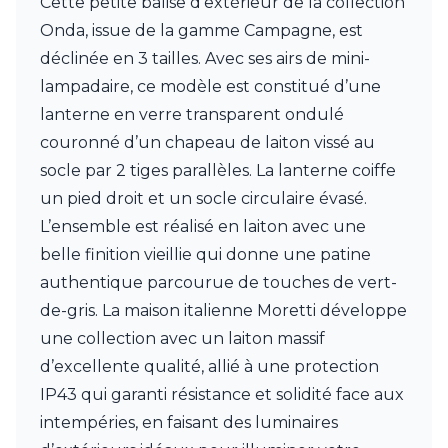
Cette petite balise d’extérieur de la collection
Charlot&Cie
Onda, issue de la gamme Campagne, est
Concept Verre
CVL Luminaires
déclinée en 3 tailles. Avec ses airs de mini-
Dark
lampadaire, ce modèle est constitué d’une
Edito Paris
lanterne en verre transparent ondulé
Elstead Lighting
couronné d’un chapeau de laiton vissé au
Estro
Faro
socle par 2 tiges parallèles. La lanterne coiffe
Ferroluce
un pied droit et un socle circulaire évasé.
Ferroluce Classic
L’ensemble est réalisé en laiton avec une
Fine Art Lamps
Fontini
belle finition vieillie qui donne une patine
Gau Lighting
authentique parcourue de touches de vert-
HARTE
de-gris. La maison italienne Moretti développe
Hind Rabii
une collection avec un laiton massif
Hisle
Holtkötter
d’excellente qualité, allié à une protection
Hudson Valley
IP43 qui garanti résistance et solidité face aux
Italamp
intempéries, en faisant des luminaires
Jacques Garcia