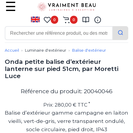
0
0
Contemporain
Applique
Accueil
Luminaire d'extérieur
Balise d'extérieur
Balisage
Onda petite balise d’extérieur
Eclairage tableau
lanterne sur pied 51cm, par Moretti
Lampadaire
Luce
Lampe de bureau
Lampe de table
Lampe sans fil
Référence du produit: 20040046
Lustre
Marine
*
Prix: 280,00 € TTC
Montagne
Balise d’extérieur gamme campagne en laiton
Plafonnier
vieilli, vert-de-gris, verre transparent ondulé,
Salle de bains
Spot
socle circulaire, pied droit, IP43