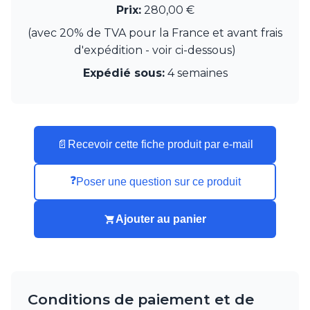
Prix:
280,00 €
Munari par Stylnove Ceramiche
Myo
(avec 20% de TVA pour la France et avant frais
Nautic by Tekna
d'expédition - voir ci-dessous)
Objet insolite
Expédié sous:
4 semaines
Original BTC
Quintiesse
RADAR
Robers
Robin
📄
Recevoir cette fiche produit par e-mail
Royal Botania
Secto Design
Sedap
❓
Poser une question sur ce produit
Siru
Terzani
Ajouter au panier
Tonone
Trilum
TUNTO
Vincent Sheppard
Vistosi
Conditions de paiement et de
Visual Comfort&Co.