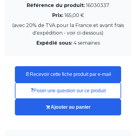
JP Ryckaert
Référence du produit:
16030337
Karboxx
kdln
Prix:
165,00 €
Leds C4
(avec 20% de TVA pour la France et avant frais
Leucos
d'expédition - voir ci-dessous)
LichtRaum Funktion
Lucide
Expédié sous:
4 semaines
Lucien Gau
Luminara
Lumini
Lum’Art
📄
Recevoir cette fiche produit par e-mail
Lupia Licht
Luz Difusion
MA Salgueiro
❓
Poser une question sur ce produit
Marset
Masiero
Ajouter au panier
Matlight
Michael Anastassiades
Minilampe
Moretti Luce
Mullan