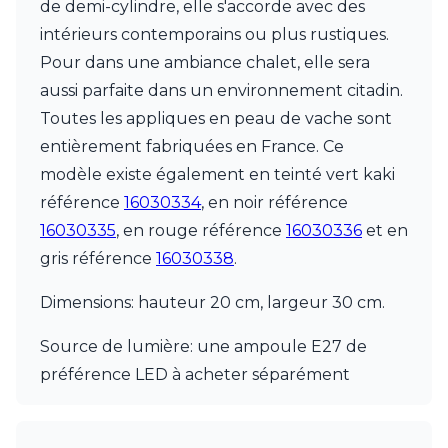
de demi-cylindre, elle s'accorde avec des
Charlot&Cie
Concept Verre
intérieurs contemporains ou plus rustiques.
CVL Luminaires
Pour dans une ambiance chalet, elle sera
Dark
aussi parfaite dans un environnement citadin.
Edito Paris
Toutes les appliques en peau de vache sont
Elstead Lighting
Estro
entièrement fabriquées en France. Ce
Faro
modèle existe également en teinté vert kaki
Ferroluce
référence
16030334
, en noir référence
Ferroluce Classic
16030335
, en rouge référence
16030336
et en
Fine Art Lamps
Fontini
gris référence
16030338
.
Gau Lighting
HARTE
Dimensions: hauteur 20 cm, largeur 30 cm.
Hind Rabii
Hisle
Source de lumière: une ampoule E27 de
Holtkötter
préférence LED à acheter séparément
Hudson Valley
Italamp
Jacques Garcia