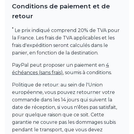
Conditions de paiement et de
Munari par Stylnove Ceramiche
Myo
retour
Nautic by Tekna
Objet insolite
*
Le prix indiqué comprend 20% de TVA pour
Original BTC
la France. Les frais de TVA applicables et les
Quintiesse
RADAR
frais d'expédition seront calculés dans le
Robers
panier, en fonction de la destination.
Robin
Royal Botania
PayPal peut proposer un paiement en
4
Secto Design
échéances (sans frais)
, soumis à conditions.
Sedap
Siru
Politique de retour: au sein de l'Union
Terzani
européenne, vous pouvez retourner votre
Tonone
commande dans les 14 jours qui suivent la
Trilum
date de réception, si vous n'êtes pas satisfait,
TUNTO
pour quelque raison que ce soit. Cette
Vincent Sheppard
garantie ne couvre pas les dommages subis
Vistosi
pendant le transport, que vous devez
Visual Comfort&Co.