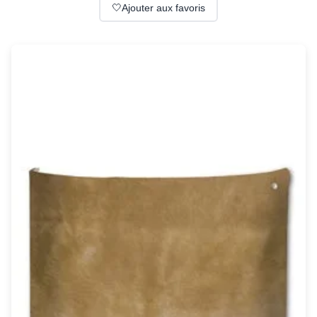
Suspension
🤍
Ajouter aux favoris
Classique
Applique
Lampadaire
Lampe de table
Lustre
Extérieur
Applique d'extérieur
Balise d'extérieur
Lampadaire d'extérieur
Lampe d'extérieur
Plafonnier d'extérieur
Spot & projecteur d'extérieur
Suspension d'extérieur
Tapis
Tapis contemporain
Tapis en peau
Enfants
Luminaire enfant
Autres
Miroir