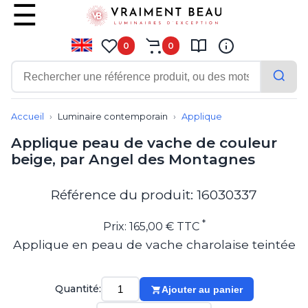
0
0
Contemporain
Applique
Accueil
Luminaire contemporain
Applique
Balisage
Applique peau de vache de couleur
Eclairage tableau
beige, par Angel des Montagnes
Lampadaire
Lampe de bureau
Lampe de table
Référence du produit: 16030337
Lampe sans fil
Lustre
*
Prix: 165,00 € TTC
Marine
Applique en peau de vache charolaise teintée
Montagne
Plafonnier
Salle de bains
Quantité:
Ajouter au panier
Spot