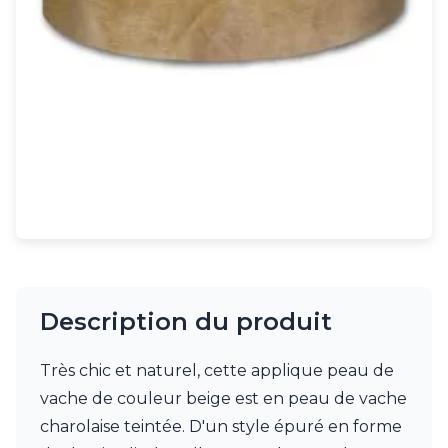
Rangement
Table d'appoint
Accessoires
Accessoires luminaire
Ampoule
Interrupteurs
Toutes nos marques
Aldo Bernardi
Angel des Montagnes
Aromas
Arteriors
Artistar
Arturo Alvarez
Atelier Areti
Description du produit
Ateliers&Torsades
AXIS71
Très chic et naturel, cette applique peau de
Barovier&Toso
Baulmann Leuchten
vache de couleur beige est en peau de vache
bpe:LICHT
charolaise teintée. D'un style épuré en forme
Brand Von Egmond