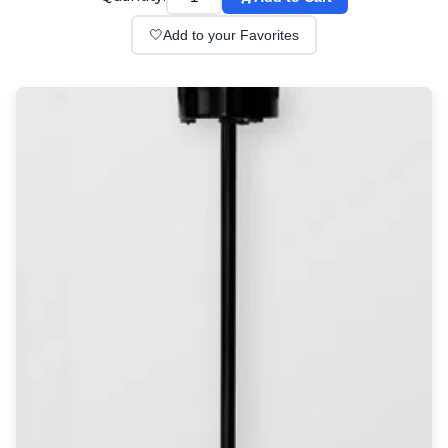
Wall lights
Classical
🤍
Add to your Favorites
Chandeliers
Floor lamps
Table lamps
Wall lights
Outdoor
Exterior ceiling lights
Exterior columns
Exterior path & step lighting
Exterior pendants
Exterior post-top lamps
Exterior spot & floodlighting
Exterior wall lights
Children
Children's lighting
Other
Mirrors
Occasional & side tables
Storage
Accessories