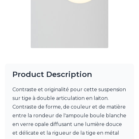
Matlight
Michael Anastassiades
Minilampe
Moretti Luce
Mullan
Myo
Nautic by Tekna
Objet insolite
Original BTC
Quintiesse
RADAR
Product Description
Robin
Royal Botania
Contraste et originalité pour cette suspension
Sedap
Siru
sur tige à double articulation en laiton.
Terzani
Contraste de forme, de couleur et de matière
Tonone
entre la rondeur de l'ampoule boule blanche
Trilum
TUNTO
en verre opale diffusant une lumière douce
Vincent Sheppard
et délicate et la rigueur de la tige en métal
Vistosi