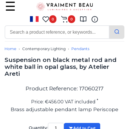
0
0
Contemporary
Bathroom lighting
Home
Contemporary Lighting
Pendants
Ceiling lights
Suspension on black metal rod and
Chalet chic
white ball in opal glass, by Atelier
Chandeliers
Areti
Circulation areas
Cordless lamps
Desk lamps
Product Reference: 17060217
Floor lamps
Nautical
*
Price: €456.00 VAT included
Pendants
Brass adjustable pendant lamp Periscope
Picture lighting
Spotlights
Table lamps
Quantity:
Add to Cart