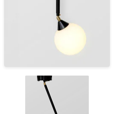
Light bulbs
Lighting accessories
All our brands
Aldo Bernardi
Angel des Montagnes
Aromas
Arturo Alvarez
Atelier Areti
Ateliers&Torsades
AXIS71
Barovier&Toso
Baulmann Leuchten
Brand Von Egmond
Charlot&Cie
Concept Verre
CVL Luminaires
Dark
Estro
Faro
Ferroluce