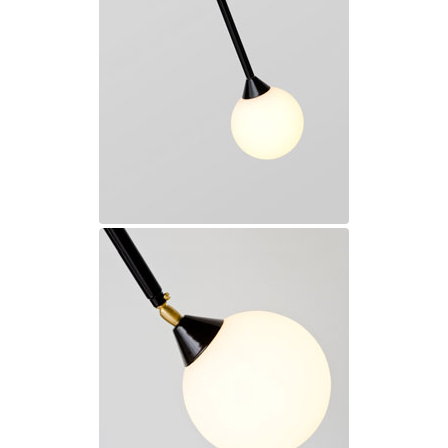
Ferroluce Classic
Fine Art Lamps
Gau Lighting
HARTE
Hind Rabii
Hisle
Holtkötter
Hudson Valley
Italamp
Jacques Garcia
Karboxx
kdln
Lucide
Lucien Gau
Lumini
Lum’Art
Lupia Licht
Luz Difusion
Marset
Masiero